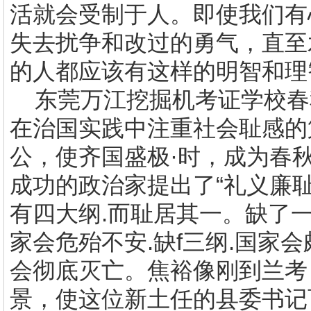
活就会受制于人。即使我们有
失去扰争和改过的勇气，直至
的人都应该有这样的明智和理
东莞万江挖掘机考证学校
春
在治国实践中注重社会耻感的
公，使齐国盛极·时，成为春
成功的政治家提出了“礼义廉
有四大纲
.
而耻居其一。缺了
家会危殆不安
.
缺
f
三纲
.
国家会
会彻底灭亡。焦裕像刚到兰考
景，使这位新土任的县委书记