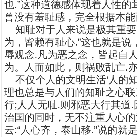
也
.
”这种道德感体现着人性的
兽没有羞耻感，完全根据本能
知耻对于人来说是极其重要
为，皆赖有耻心
.
”这也就是说
辱观念
.
凡为恶之念，皆起自人
为。人而如此，则祸败乱亡
.
不仅个人的文明生活‘人的
理也总是与人们的知耻之心联
行
;
人人无耻
.
则邪恶大行其道
.
治国的同时，无不注重人心的
云
:
“人心齐，泰山移
.
”说的就