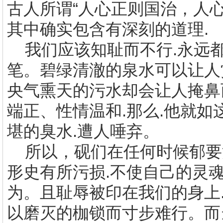
古人所谓“人心正则国治，人心
其中确实包含有深刻的道理
.
我们应该知耻而不行
.
永远
笔。碧绿清澈的泉水可以让人
央气熏天的污水却会让人掩鼻
端正、性情温和
.
那么
.
他就如
堪的臭水
.
遭人唾弃。
所以，砚们在任何时候郁要
形史有所污损
.
不使自己的灵
为。且耻辱被印在我们的身上
以磨灭的枷锁而寸步难行。而