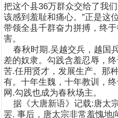
把这个县
36
万群众交给了我们
该感到羞耻和痛心。”正是这位
带领全县千群奋力拼搏，终于
害。
春秋时期
.
吴越交兵，越国
差的奴隶。勾践含羞忍辱，终
苦
.
任用贤才，发展生产。那
有。十年生魏，十年教训，终
网
.
勾践也成为春秋场主。
据《大唐新语》记载
:
唐太
罢
.
事后，唐太宗非常羞愧地