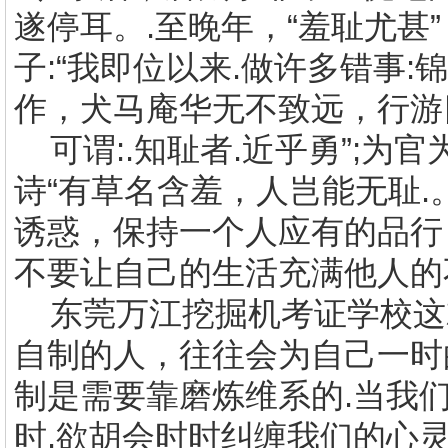
遂停耳。
.
至晚年，“羞耻尤甚
子
:
“我即位以来
.
做许多错事
:
锦
作，犬马庵华无不致远，行游
可谓
:.
知耻者
.
近乎勇”
;
为官
诗“有草名含羞，人岂能无耻
.
诱惑，保持一个人应有的品行
不要让自己的生活充满他人的
东莞万江挖掘机考证学校
这
自制的人，往往会为自己一时
制是需要靠磨炼维系的.当我
时.欲胡会时时纠缠我们的心