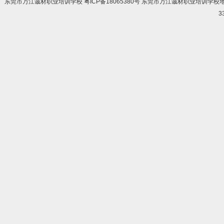
东莞市万江诚材职业培训学校 粤ICP备18065380号 东莞市万江诚材职业培训学
3