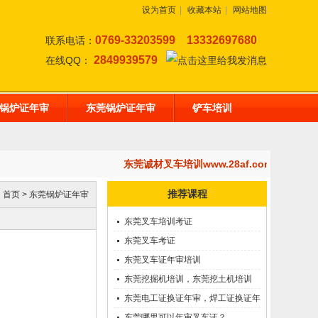
设为首页
|
收藏本站
|
网站地图
0769-33203599
13332697680
联系电话：
2849939579
在线QQ：
锅炉证年审
东莞锅炉证年审
铲车培训
东莞诚材叉车培训www.28af.com,开设
推荐课程
：
首页
>
东莞锅炉证年审
东莞叉车培训考证
东莞叉车考证
东莞叉车证年审培训
东莞挖掘机培训，东莞挖土机培训
东莞电工证换证年审，焊工证换证年
审
东莞哪里可以年审叉车证？