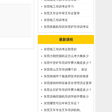
东莞电工培训考证学习
东莞叉车证年审叉车证复审
东莞电工培训考证
东莞装载机培训东莞铲车培训考证
最新课程
东莞电工培训考证那里好
东莞大朗挖掘机证怎么考大概多少
钱?在哪里报名？
东莞中堂铲车培训学费大概是多少？
东莞茶山叉车培训哪个好 ， 发证
快！
东莞南城学个氩弧焊技术的价格多
少？
东莞谢岗特种设备安全管理员证复审
需要多久?
东莞企石铲车培训学费大概是多少？
东莞洪梅挖掘机培训学校学费多少
钱?
东莞哪里可以年审叉车证？
东莞叉车专业叉车培训机构。