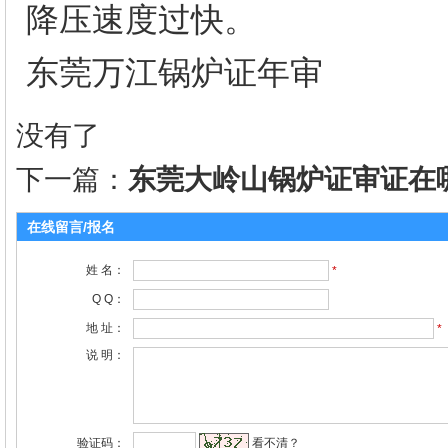
降压速度过快。
东莞万江锅炉证年审
没有了
下一篇：
东莞大岭山锅炉证审证在
在线留言/报名
姓 名：
*
Q Q：
地 址：
*
说 明：
验证码：
看不清？