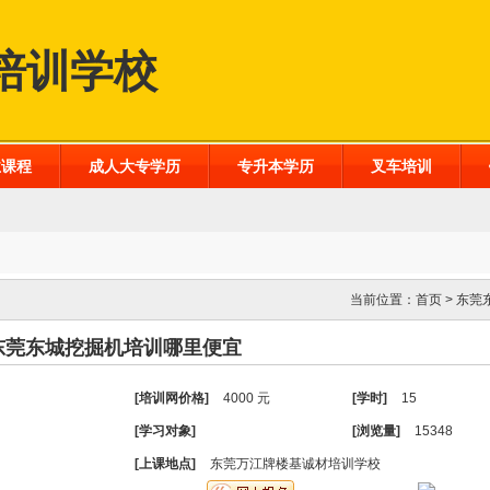
培训学校
业课程
成人大专学历
专升本学历
叉车培训
当前位置：
首页
>
东莞
东莞东城挖掘机培训哪里便宜
[培训网价格]
4000 元
[学时]
15
[学习对象]
[浏览量]
15348
[上课地点]
东莞万江牌楼基诚材培训学校