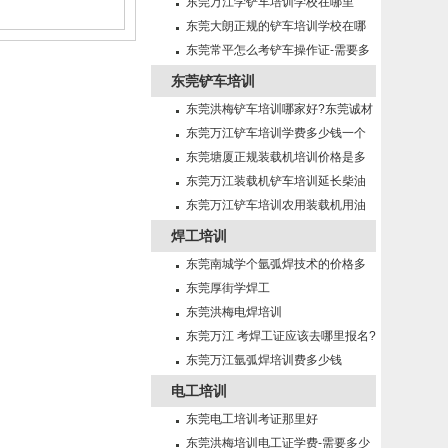
少？
东莞万江学铲车培训学校在哪里
东莞大朗正规的铲车培训学校在哪
里?
东莞常平怎么考铲车操作证-需要多
少钱?
东莞铲车培训
东莞洪梅铲车培训哪家好?东莞诚材
培训学校！
东莞万江铲车培训学费多少钱一个
月？
东莞塘厦正规装载机培训价格是多
少钱一个月？
东莞万江装载机铲车培训延长柴油
机机油使用期的方法有那些？
东莞万江铲车培训农用装载机用油
及润滑注意事项
焊工培训
东莞南城学个氩弧焊技术的价格多
少？
东莞厚街学焊工
东莞洪梅电焊培训
东莞万江 考焊工证应该去哪里报名?
东莞万江氩弧焊培训费多少钱
电工培训
东莞电工培训考证那里好
东莞洪梅培训电工证学费-需要多少