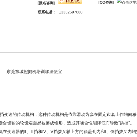
[QQ咨询]
[报名咨询]
联系电话：
13332697680
训哪里便宜
械换挡变速的传动机构，这种传动机构是依靠滑动齿套在固定齿套上作轴向
啮合齿轮的轮齿端面易被磨成锥形，造成其啮合性能降低而导致"跳挡"
掘机在变速器的Ⅱ、Ⅲ挡和Ⅳ、Ⅴ挡拨叉轴上方的箱盖孔内和Ⅰ、倒挡拨叉内