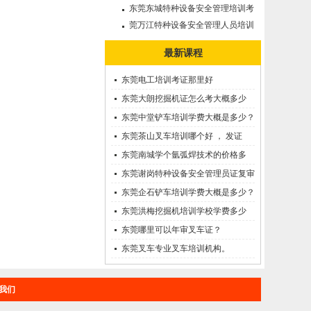
审需要多久?
东莞东城特种设备安全管理培训考
证哪里考？
莞万江特种设备安全管理人员培训
考证--A证
最新课程
东莞电工培训考证那里好
东莞大朗挖掘机证怎么考大概多少
钱?在哪里报名？
东莞中堂铲车培训学费大概是多少？
东莞茶山叉车培训哪个好 ， 发证
快！
东莞南城学个氩弧焊技术的价格多
少？
东莞谢岗特种设备安全管理员证复审
需要多久?
东莞企石铲车培训学费大概是多少？
东莞洪梅挖掘机培训学校学费多少
钱?
东莞哪里可以年审叉车证？
东莞叉车专业叉车培训机构。
我们