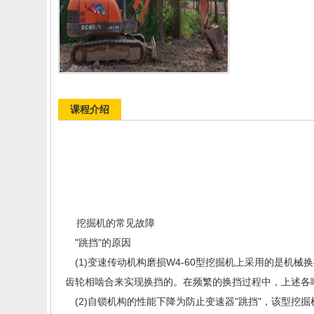
课程介绍
东莞东城挖掘机培
挖掘机的常见故障
"跳挡"的原因
(1)变速传动机构磨损W4-60型挖掘机上采用的是机
齿轮相啮合来实现换挡的。在频繁的换挡过程中，上述各
(2)自锁机构的性能下降为防止变速器"跳挡"，该型挖