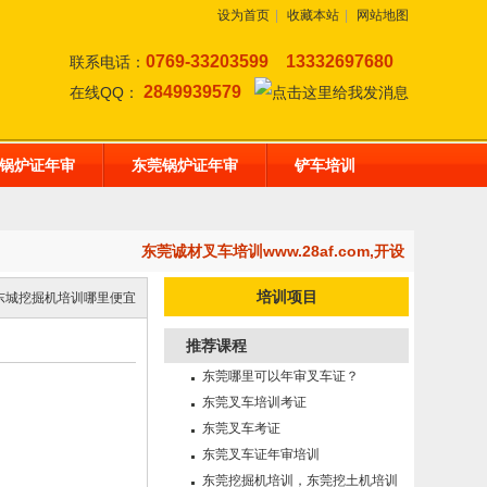
设为首页
|
收藏本站
|
网站地图
0769-33203599
13332697680
联系电话：
2849939579
在线QQ：
锅炉证年审
东莞锅炉证年审
铲车培训
东莞诚材叉车培训www.28af.com,开设：东莞挖掘
培训项目
东城挖掘机培训哪里便宜
推荐课程
东莞哪里可以年审叉车证？
东莞叉车培训考证
东莞叉车考证
东莞叉车证年审培训
东莞挖掘机培训，东莞挖土机培训