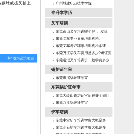
位钢球或拨叉轴上
招生
广州城建职业技术学院
专升本学历
叉车培训
东莞茶山叉车培训哪个好 ， 发证
快！
东莞叉车专业叉车培训机构。
东莞叉车考证哪家培训机构拿证
快！
东莞万江学叉车费用是多少?考证要
带*项为必填项目
多久?
东莞道滘叉车培训班一般学费多少
锅炉证年审
东莞道滘锅炉证年审
东莞锅炉证年审
东莞大岭山锅炉证审证在哪个部门
年审
东莞万江锅炉证年审
铲车培训
东莞中堂铲车培训学费大概是多
少？
东莞企石铲车培训学费大概是多