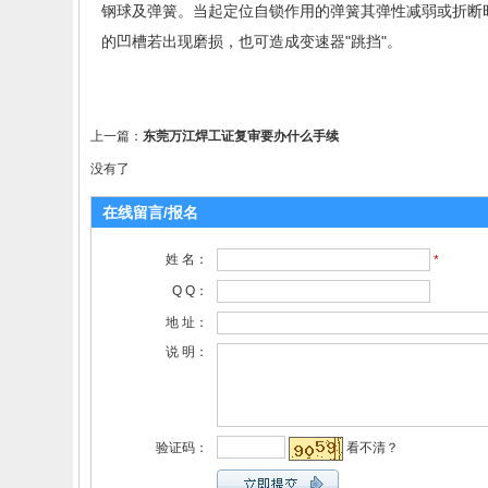
钢球及弹簧。当起定位自锁作用的弹簧其弹性减弱或折断
的凹槽若出现磨损，也可造成变速器"跳挡"。
上一篇：
东莞万江焊工证复审要办什么手续
没有了
在线留言/报名
姓 名：
*
Q Q：
地 址：
说 明：
验证码：
看不清？