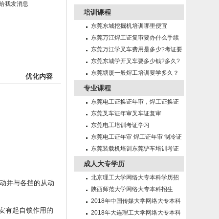
培训课程
东莞东城挖掘机培训哪里便宜
东莞万江焊工证复审要办什么手续
东莞万江学叉车费用是多少?考证要
多久?
东莞东城学开叉车要多少钱?多久?
东莞塘厦一般焊工培训要学多久？
优化内容
专业课程
东莞电工证换证年审，焊工证换证
年审
东莞叉车证年审叉车证复审
东莞电工培训考证学习
东莞电工证年审 焊工证年审 制冷证
年审
东莞装载机培训东莞铲车培训考证
成人大专学历
北京理工大学网络大专本科学历招
移动并与各挡的从动
生简章
陕西师范大学网络大专本科招生
。
2018年中国传媒大学网络大专本科
均安有起自锁作用的
招生
2018年大连理工大学网络大专本科