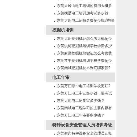
钱?需要什么条件?
东莞大岭山电工培训的费用大概多
少钱啊
东莞横沥电工培训加考试多少钱
东莞大朗电工证报名费多少钱?在哪
里报名?
挖掘机培训
东莞大朗挖掘机证怎么考大概多少
钱?在哪里报名？
东莞洪梅挖掘机培训学校学费多少
钱?
东莞麻涌挖掘机驾驶证怎么考资费
多少?
东莞常平挖掘机培训学校学费多少
钱?
东莞南城挖掘机技术到底哪家强?
电工年审
东莞万江哪个电工培训学校更好?
东莞万江电工审证多少钱，要考试
吗？
东莞大朗电工证复审多少钱？
东莞南城电工现学习的主要内容有
哪些?
东莞万江电工年审要多少钱？
特种设备安全管理人员培训考证
东莞谢岗特种设备安全管理员证复