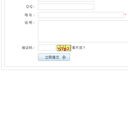
Q Q：
地 址：
*
说 明：
验证码：
看不清？