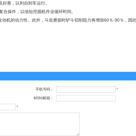
良好善，以利自卸车运行。
复合操作，以缩短挖掘机作业循环时间。
动机的动力性。此外，斗齿磨损时铲斗切削阻力将增加60％-90％，因
手机号码：
*
MSN/邮箱：
*