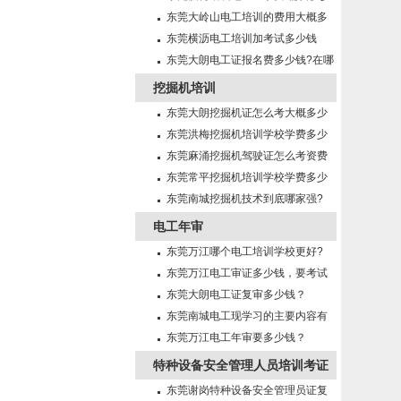
钱?需要什么条件?
东莞大岭山电工培训的费用大概多
少钱啊
东莞横沥电工培训加考试多少钱
东莞大朗电工证报名费多少钱?在哪
里报名?
挖掘机培训
东莞大朗挖掘机证怎么考大概多少
钱?在哪里报名？
东莞洪梅挖掘机培训学校学费多少
钱?
东莞麻涌挖掘机驾驶证怎么考资费
多少?
东莞常平挖掘机培训学校学费多少
钱?
东莞南城挖掘机技术到底哪家强?
电工年审
东莞万江哪个电工培训学校更好?
东莞万江电工审证多少钱，要考试
吗？
东莞大朗电工证复审多少钱？
东莞南城电工现学习的主要内容有
哪些?
东莞万江电工年审要多少钱？
特种设备安全管理人员培训考证
东莞谢岗特种设备安全管理员证复