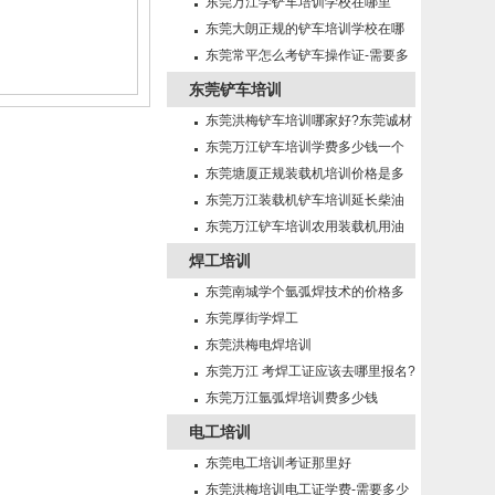
少？
东莞万江学铲车培训学校在哪里
东莞大朗正规的铲车培训学校在哪
里?
东莞常平怎么考铲车操作证-需要多
少钱?
东莞铲车培训
东莞洪梅铲车培训哪家好?东莞诚材
培训学校！
东莞万江铲车培训学费多少钱一个
月？
东莞塘厦正规装载机培训价格是多
少钱一个月？
东莞万江装载机铲车培训延长柴油
机机油使用期的方法有那些？
东莞万江铲车培训农用装载机用油
及润滑注意事项
焊工培训
东莞南城学个氩弧焊技术的价格多
少？
东莞厚街学焊工
东莞洪梅电焊培训
东莞万江 考焊工证应该去哪里报名?
东莞万江氩弧焊培训费多少钱
电工培训
东莞电工培训考证那里好
东莞洪梅培训电工证学费-需要多少