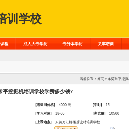
培训学校
业课程
成人大专学历
专升本学历
叉车培训
当前位置：
首页
>
东莞常平挖掘
常平挖掘机培训学校学费多少钱?
[培训网价格]
4000 元
[学时]
15
[学习对象]
18-60
[浏览量]
10566
[上课地点]
东莞万江牌楼基诚材培训学校