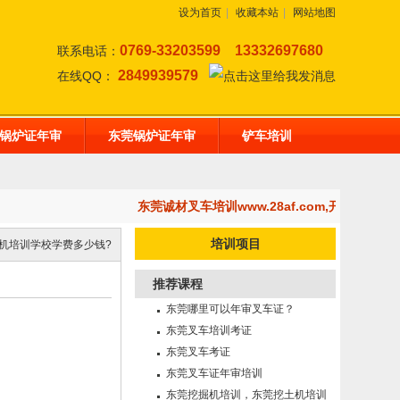
设为首页
|
收藏本站
|
网站地图
0769-33203599
13332697680
联系电话：
2849939579
在线QQ：
锅炉证年审
东莞锅炉证年审
铲车培训
东莞诚材叉车培训www.28af.com,开设：东
培训项目
机培训学校学费多少钱?
推荐课程
东莞哪里可以年审叉车证？
东莞叉车培训考证
东莞叉车考证
东莞叉车证年审培训
东莞挖掘机培训，东莞挖土机培训