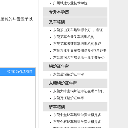
招生
广州城建职业技术学院
专升本学历
此磨钝的斗齿应予以
叉车培训
东莞茶山叉车培训哪个好 ， 发证
快！
东莞叉车专业叉车培训机构。
东莞叉车考证哪家培训机构拿证
快！
东莞万江学叉车费用是多少?考证要
多久?
东莞道滘叉车培训班一般学费多少
锅炉证年审
带*项为必填项目
东莞道滘锅炉证年审
东莞锅炉证年审
东莞大岭山锅炉证审证在哪个部门
年审
东莞万江锅炉证年审
铲车培训
东莞中堂铲车培训学费大概是多
少？
东莞企石铲车培训学费大概是多