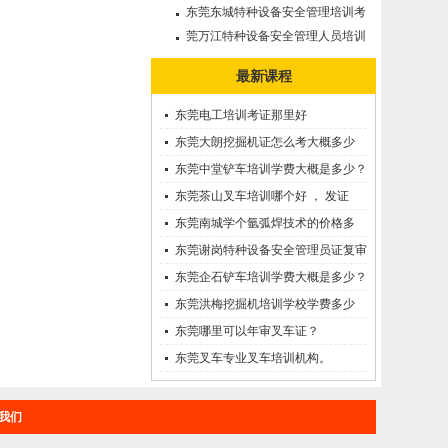
审需要多久?
东莞东城特种设备安全管理培训考
证哪里考？
莞万江特种设备安全管理人员培训
考证--A证
最新课程
东莞电工培训考证那里好
东莞大朗挖掘机证怎么考大概多少
钱?在哪里报名？
东莞中堂铲车培训学费大概是多少？
东莞茶山叉车培训哪个好 ， 发证
快！
东莞南城学个氩弧焊技术的价格多
少？
东莞谢岗特种设备安全管理员证复审
需要多久?
东莞企石铲车培训学费大概是多少？
东莞洪梅挖掘机培训学校学费多少
钱?
东莞哪里可以年审叉车证？
东莞叉车专业叉车培训机构。
我们