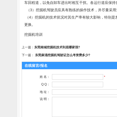
车回程道，以免自卸车进出时相互干扰。各运行道应保持
（3）挖掘机驾驶员应具有熟练的操作技术，并尽量采用
（4）挖掘机的技术状况对其生产率有较大影响，特别是发
更换。
挖掘机培训
上一篇：
东莞南城挖掘机技术到底哪家强?
下一篇：
东莞麻涌挖掘机驾驶证怎么考资费多少?
在线留言/报名
姓 名：
*
Q Q：
地 址：
说 明：