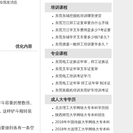
培训课程
东莞东城挖掘机培训哪里便宜
东莞万江焊工证复审要办什么手续
东莞万江学叉车费用是多少?考证要
多久?
东莞东城学开叉车要多少钱?多久?
东莞塘厦一般焊工培训要学多久？
优化内容
专业课程
东莞电工证换证年审，焊工证换证
年审
东莞叉车证年审叉车证复审
东莞电工培训考证学习
东莞电工证年审 焊工证年审 制冷证
年审
东莞装载机培训东莞铲车培训考证
成人大专学历
铲斗容量的整数倍。
北京理工大学网络大专本科学历招
，这样铲斗顺转装
生简章
陕西师范大学网络大专本科招生
2018年中国传媒大学网络大专本科
须要做到各有一条空
招生
2018年大连理工大学网络大专本科