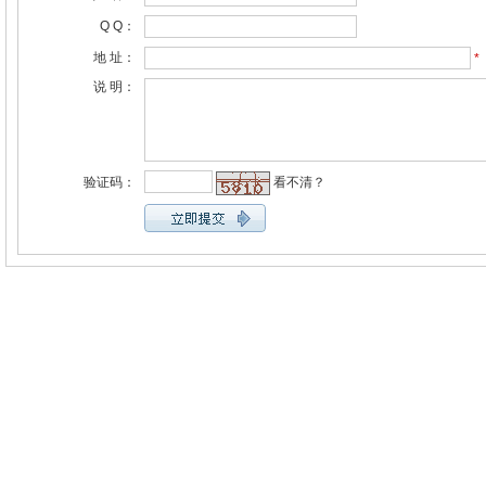
Q Q：
地 址：
*
说 明：
验证码：
看不清？