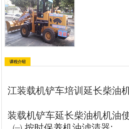
课程介绍
东
江装载机铲车培训延长柴油
装载机铲车延长柴油机机油
㈠ 按时保养机油滤清器;