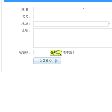
姓 名：
*
Q Q：
地 址：
*
说 明：
验证码：
看不清？