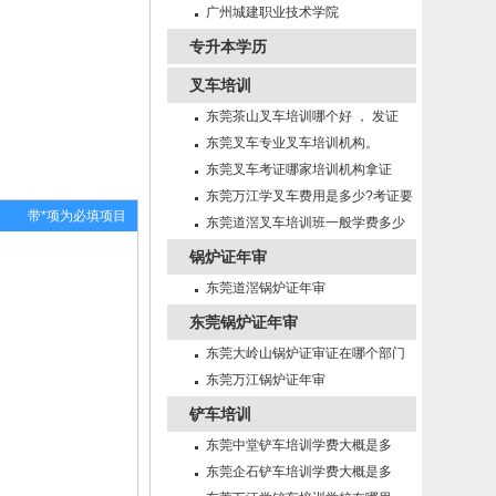
招生
广州城建职业技术学院
专升本学历
叉车培训
东莞茶山叉车培训哪个好 ， 发证
快！
东莞叉车专业叉车培训机构。
东莞叉车考证哪家培训机构拿证
快！
东莞万江学叉车费用是多少?考证要
带*项为必填项目
多久?
东莞道滘叉车培训班一般学费多少
锅炉证年审
东莞道滘锅炉证年审
东莞锅炉证年审
东莞大岭山锅炉证审证在哪个部门
年审
东莞万江锅炉证年审
铲车培训
东莞中堂铲车培训学费大概是多
少？
东莞企石铲车培训学费大概是多