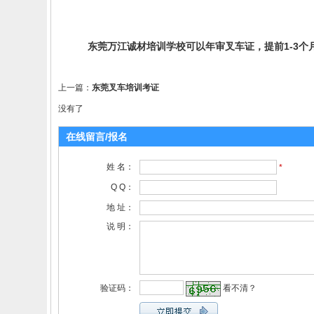
东莞万江诚材培训学校可以年审叉车证，提前1-3个
上一篇：
东莞叉车培训考证
没有了
在线留言/报名
姓 名：
*
Q Q：
地 址：
说 明：
验证码：
看不清？