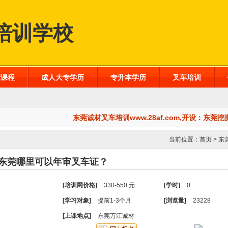
培训学校
业课程
成人大专学历
专升本学历
叉车培训
东莞诚材叉车培训www.28af.com,开设：东莞
当前位置：
首页
>
东
东莞哪里可以年审叉车证？
[培训网价格]
330-550 元
[学时]
0
[学习对象]
提前1-3个月
[浏览量]
23228
[上课地点]
东莞万江诚材