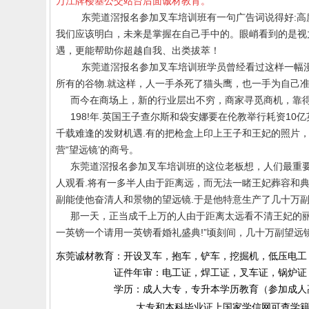
万江牌楼基公交站台后面诚材教育。
东莞道滘报名参加叉车培训班
有一句广告词说得好
:
高
我们应该明白，未来是掌握在自己手中的。眼峭看到的是视
遇，更能帮助你超越自我、出类拔萃！
东莞道滘报名参加叉车培训班学员
曾经看过这样一幅
所有的谷物
.
就这样，人一手杀死了猫头鹰，也一手为自己准
而今在商场上，新的行业层出不穷，商家寻觅商机，靠
198!
年
.
英国王子查尔斯和袋安娜要在伦教举行耗资
10
亿
千载难逢的发财机遇
.
有的把枪盒上印上王子和王妃的照片
营“望远镜’的商号。
东莞
道滘报名参加叉车培训班
的
这位老板想，人们最重
人观看
.
将有一多半人由于距离远，而无法一睹王妃葬容和
副能使他奋清人和景物的望远镜
.
于是他特意生产了几十万
那一天，正当成千上万的人由于距离太远看不清王妃的
一英镑一个请用一英镑看婚礼盛典
!
”顷刻间，几十万副望远
东莞诚材教育：开设叉车，抱车，铲车，挖掘机，低压电工
证件年审：电工证，焊工证，叉车证，锅炉证，起
学历：成人大专，专升本学历教育（参加成人高考）
大专和本科毕业证上国家学信网可查学籍和