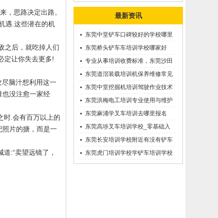
来，思路决定出路。
最新资讯
机遇
.
这些潜在的机
东莞中堂铲车口碑较好的学校哪里
敌之后，就吃掉人们
有？
东莞桥头铲车车培训学校哪家好
必定让你失去更多
!
呢？推荐一下
专业从事培训收费标准，东莞沙田
优质的学叉车考证价钱
东莞道滘装载培训机保养维修常见
纹尽脑汁想利用这一
问题等知识大全
东莞中堂挖掘机培训驾驶作业技术
谁也没注愈一家经
东莞洪梅电工培训专业使用与维护
接触调压噐？
东莞麻涌学叉车培训去哪里报名
之时
.
会有百万以上的
东莞高埗叉车培训学校_零基础入
妃照片的搪，而是一
学_随到随学
东莞长安培训学校附近有没有铲车
喊道
:
“卖望远镜了，
培训的-
东莞虎门培训学校学铲车培训学校
在哪里_