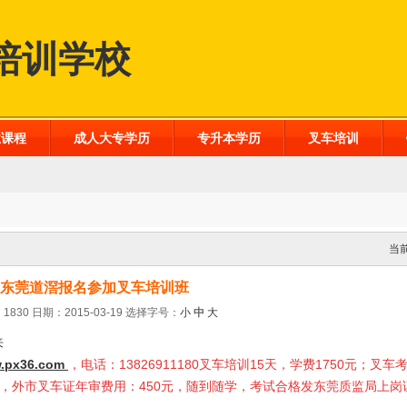
培训学校
业课程
成人大专学历
专升本学历
叉车培训
当
东莞道滘报名参加叉车培训班
1830 日期：2015-03-19
选择字号：
小
中
大
来
.px36.com
，电话：13826911180叉车培训15天，学费1750元；叉车
0元，外市叉车证年审费用：450元，随到随学，考试合格发东莞质监局上