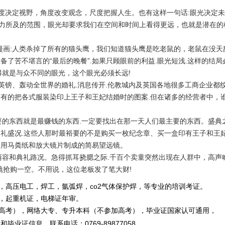
度决定视野，角度改变观念，尺度把握人生。也有这样一句话
:
眼光决定未
力所及的范围，眼光却要求我们在空间和时间上看得更远，也就是潜在的
漫画
:
人类杀掉了所有的猫头鹰，我们知道猫头鹰是吃老鼠的，老鼠在没天
备了苦不堪言的“最后的晚餐”
.
如果只顾眼前的利益
.
眼光短浅
.
这样的结局
得就是与众不同的眼光，这个眼光必须长远
!
英镑、轰动全世界的婚礼
.
消息传开
.
伦教城内及英国各地很多工商企业都
，有的把各式服装染印上王子和王妃结婚时的图案
.
但在诸多的经营者中，
要的东西就是最赚钱的东西
.
一定要找出在那一天人们最主要的东西。盛典
典礼盛况
.
这些人那时最裕要的不是购买一枚纪念章、买一盒印有王子和王
副用马粪纸和放大镜片制成的简易望远镜。
丽容和典礼路况。急得抓耳挠腮之际
.
千百个卖童突然出现在人群中，高声
镜抢购一空。不用说，这位老板发了笔大财
!
，高压电工，焊工，氩弧焊，co2气体保护焊，等专业的培训考证。
重机证，电梯证年审。
，网络大专、专升本科（不参加高考），毕业证国家认可通用，
毕业证信息。
联系电话
：
0769-89877058
。