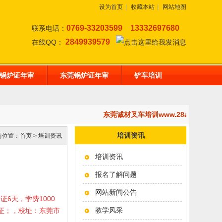
设为首页
|
收藏本站
|
网站地图
0769-33203599
13332697680
联系电话：
2849939579
在线QQ：
锅炉证年审
东莞锅炉证年审
铲车培训
东莞诚材叉车培训www.28af.com
培训资讯
前位置：
首页
>
培训资讯
培训资讯
报名了解问题
网站新闻公告
考证6天，学费1000
教学风采
岗证；，校址：东莞市