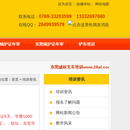
设为首页
|
收藏本站
|
网站地图
0769-33203599
13332697680
联系电话：
2849939579
在线QQ：
锅炉证年审
东莞锅炉证年审
铲车培训
东莞诚材叉车培训www.28af.com,开设
培训资讯
前位置：
首页
>
培训资讯
培训资讯
报名了解问题
网站新闻公告
考证6天，学费1000
教学风采
岗证；，校址：东莞市