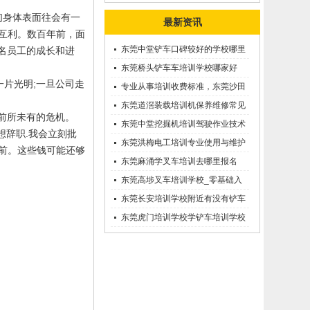
们身体表面往会有一
最新资讯
互利。数百年前，面
东莞中堂铲车口碑较好的学校哪里
名员工的成长和进
有？
东莞桥头铲车车培训学校哪家好
一片光明
;
一旦公司走
呢？推荐一下
专业从事培训收费标准，东莞沙田
优质的学叉车考证价钱
东莞道滘装载培训机保养维修常见
前所未有的危机。
问题等知识大全
东莞中堂挖掘机培训驾驶作业技术
想辞职
.
我会立刻批
东莞洪梅电工培训专业使用与维护
前。这些钱可能还够
接触调压噐？
东莞麻涌学叉车培训去哪里报名
东莞高埗叉车培训学校_零基础入
学_随到随学
东莞长安培训学校附近有没有铲车
培训的-
东莞虎门培训学校学铲车培训学校
在哪里_