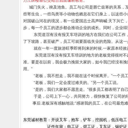
万江牌楼基公交站台后面诚材教育。
城门失火，殃及池鱼。员工与公司是唇亡齿寒的关系，
些寄生虫，一些鸟类等小动物也栖息在它们身上，以这些小
对国破山河在的境况，有一位爱国志士高声呐喊
:
天下兴亡
步，每一个员工的进步都会推动企业的成长。同时，企业得
东莞
道滘有没有报
叉车培训
的地方在
我们在公司工作
了下坡路，甚至破产，员工可就要面临失业的危险。从这一
就在一年一度旅游旺季即将到来的时候
.
一家原本经效
东莞道滘有没有报
叉车培训的地方的
老板觉得很对不
准。要是在以前，我会极力挽留大家的，如今我已经没有挽
用。”
“老板，我不想走，我不能在这个时候离开。”一个员
“老板，我们一定会度过难关的。”另一个员工说。
“是的，我们大家都不愿意走。”很多员工都表明了自
于是，公司上下一心，共同努力，很快恢复了公司的
事后
.
老板深有感触地说
:
“感谢我的员工，在公司最危
东莞诚材教育：开设叉车，抱车，铲车，挖掘机，低压电工
证件年审：电工证，焊工证，叉车证，锅炉证，起