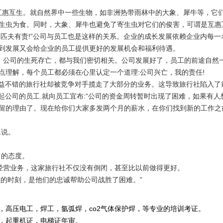
互惠互生。就自然界中一些生物，如非洲热带雨林中的大象、犀牛等，它
生虫为食。同时，大象、犀牛也避免了寄生虫对它们的俊害，可谓是互惠
，匹夫有责
!
”公司与员工也是这样的关系。企业的成长发展依赖企业内每一
到发展又会给企业的员工提供更好的发展机会和福利待遇。
，公司的生死存亡，都与我们密切相关。公司发展好了，员工的前途自然
点理解，每个员工都必须在心里认定一个道理
:
公司兴亡，我的责任
!
益不错的旅行社却被竞争对手揽走了大部分的业务。这导致旅行社陷入了
起公司的员工
.
就向员工宜布
:
“公司的资金周转暂时出现了困难，如果有人
留的理由了。现在给你们大家多发两个月的薪水，在你们找到新的工作之
工说。
己的态度。
经营业务，这家旅行社不仅没有倒闭，甚至比以前做得更好。
难的时刻，是他们的忠诚帮助公司战胜了困难。”
，高压电工，焊工，氩弧焊，co2气体保护焊，等专业的培训考证。
重机证，电梯证年审。