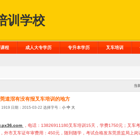
培训学校
业课程
成人大专学历
专升本学历
叉车培训
当
莞道滘有没有报叉车培训的地方​
1919 日期：2015-03-22
选择字号：
小
中
大
.px36.com
，电话：13826911180叉车培训15天，学费1750元；叉车
0元，外市叉车证年审费用：450元，随到随学，考试合格发东莞质监局上