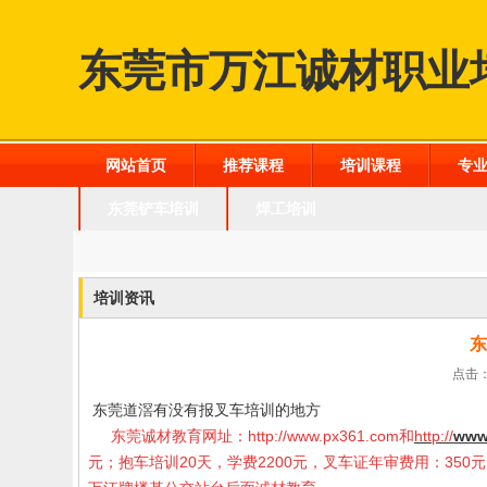
东莞市万江诚材职业
网站首页
推荐课程
培训课程
专
东莞铲车培训
焊工培训
培训资讯
东
点击：
东莞道滘有没有报叉车培训的地方
东莞诚材教育网址：
http://www.px361.com
和
http://
www
元；抱车培训20天，学费2200元，叉车证年审费用：35