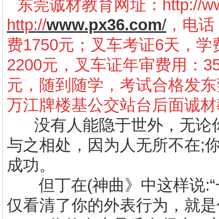
东莞诚材教育网址：
http://
http://
www.px36.com
/
，电话：
费1750元；叉车考证6天，学
2200元，叉车证年审费用：3
元，随到随学，考试合格发东
万江牌楼基公交站台后面诚材
没有人能隐于世外，无论
与之相处，因为人无所不在
;
成功。
但丁在
(
神曲》中这样说
:
仅看清了你的外表行为，就是