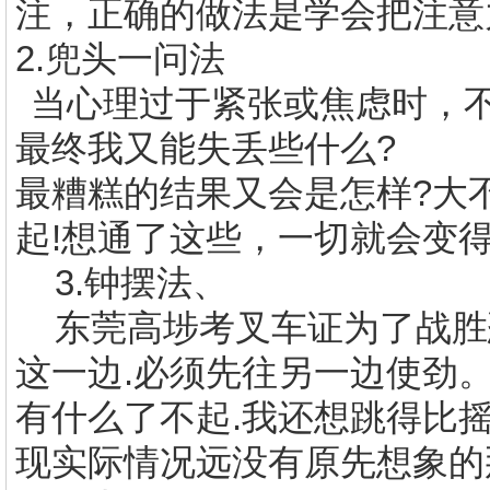
注，正确的做法是学会把注意
2.
兜头一问法
当心理过于紧张或焦虑时，
最终我又能失丢些什么
?
最糟糕的结果又会是怎样
?
大
起
!
想通了这些，一切就会变
3.
钟摆法、
东莞高埗考叉车证
为了战胜
这一边
.
必须先往另一边使劲
有什么了不起
.
我还想跳得比
现实际情况远没有原先想象的