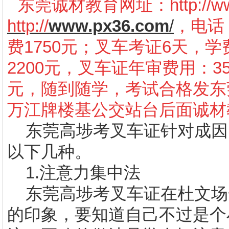
东莞诚材教育网址：
http://
http://
www.px36.com
/
，电话：
费1750元；叉车考证6天，学
2200元，叉车证年审费用：3
元，随到随学，考试合格发东
万江牌楼基公交站台后面诚材
东莞高埗考叉车证
针对成因
以下几种。
1.
注意力集中法
东莞高埗考叉车证
在杜文场
的印象，要知道自己不过是个