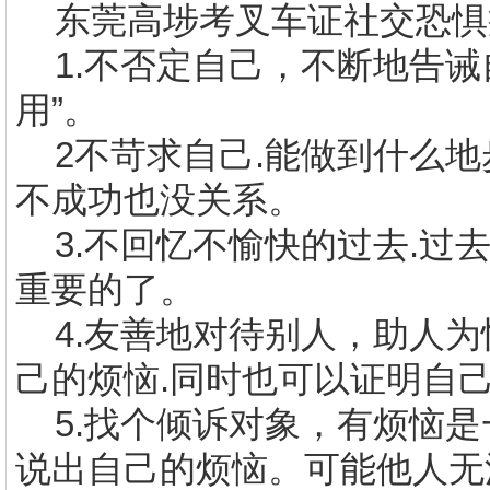
东莞
高埗考叉车证
社交恐惧
1.
不否定自己，不断地告诫自
用”。
2
不苛求自己
.
能做到什么地
不成功也没关系。
3.
不回忆不愉快的过去
.
过
重要的了。
4.
友善地对待别人，助人为
己的烦恼
.
同时也可以证明自
5.
找个倾诉对象，有烦恼是
说出自己的烦恼。可能他人无