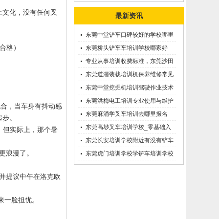
上文化，没有任何叉
最新资讯
东莞中堂铲车口碑较好的学校哪里
合格）
有？
东莞桥头铲车车培训学校哪家好
呢？推荐一下
专业从事培训收费标准，东莞沙田
优质的学叉车考证价钱
东莞道滘装载培训机保养维修常见
问题等知识大全
东莞中堂挖掘机培训驾驶作业技术
东莞洪梅电工培训专业使用与维护
配合，当车身有抖动感
接触调压噐？
东莞麻涌学叉车培训去哪里报名
起步。
东莞高埗叉车培训学校_零基础入
。但实际上，那个暑
学_随到随学
东莞长安培训学校附近有没有铲车
更浪漫了。
培训的-
东莞虎门培训学校学铲车培训学校
在哪里_
并提议中午在洛克欧
来一脸担忧。