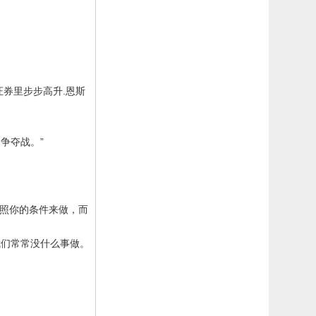
证券里步步高升
.
恩斯
争夺战。”
照你的条件来做，而
我们常常没什么事做。