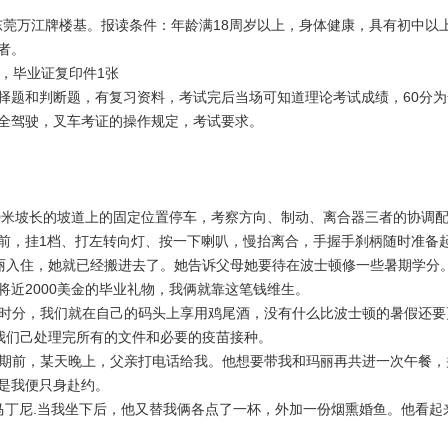
：东莞万江牌楼基。报读条件：年龄满18周岁以上，身体健康，具有初中以
者。
，毕业证复印件1张
择题和判断题，有复习资料，考试完后当场可知道理论考试成绩，60分为
全驾驶，叉车考证的操作规定，考试要求。
0
米
坡长的坡道上的固定位置停车，考察方向、制动、离合器三者的协调
前，挂1档、打左转向灯、按一下喇叭，慢抬离合，手握手刹柄随时准备
丽入住，她就已经搬进去了。她告诉父母她要待在波士顿修一些暑期学分
将近
2000
美金的毕业礼物，我俩就靠这笔钱维生。
时分，我们就在自己的码头上享用鸡尾酒，没有什么比波士顿的暑假还要
我们己处理完所有的文件和必要的疫苗接种。
期前，某天晚上，父亲打电话给我。他想要带我和玛丽再共进一次午餐，
是我便只身赴约。
马丁尼
.
当我坐下后，他又替我俩各点了一杯，外加一份烟熏婚鱼。他看起