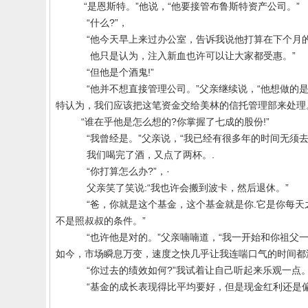
“是恩斯特。”他说，“他要接管布鲁斯特资产公司。”
“什么
?
”，
“他今天早上来过办公室，告诉我说他打算在下个月
他只是认为，注入新血也许可以让大家都受惠。”
“但他是个酒鬼
!
”
“他并不想直接管理公司。”父亲继续说，“他想做的
特认为，我们应该把这笔资金交给美林的信托管理部来处理
“谁在乎他是怎么想的
?
你掌握了七成的股份
!
”
“我曾经是。”父亲说，“我已经有很多年的时间无
我们喝完了酒，又点了两杯。
.
“你打算怎么办
?
”，·
父亲笑了笑说
:
“我也许会搬到波卡，然后退休。”
“爸，你就是这个基金，这个基金就是你
.
它是你每天
不是照叔叔的条件。”
“也许他是对的。”父亲喃喃道，“我一开始和你祖
如今，市场瞬息万变，速度之快几乎让我连喘口气的时间都
“你过去的绩效如何
?
”我试着让自己听起来乐观一点
“基金的成长表现得比平均要好，但是现金红利还是