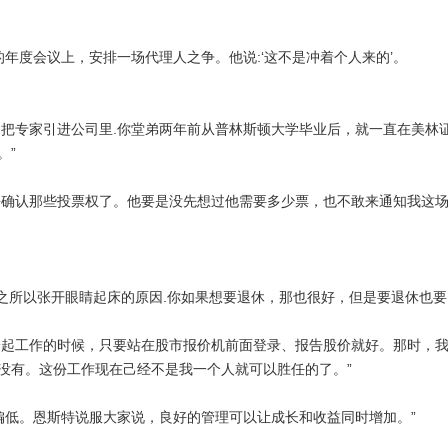
的年度会议上，安排一场代理人之争。他说
:
‘这不是冲着个人来的’。
是把专家引进公司里
.
你堂弟两年前从普林斯顿大学毕业后，就一直在美林
。”
须去确认那些投票权了。他要是没先想过他需要多少票，也不敢来通知我这场
之所以张开眼睛起床的原因
.
你如果想要退休，那也很好，但是要退休也要
父一起工作的时候，只要站在股市报价机前面登录、报告股价就好。那时，
没有。这份工作现在己经不是我一个人就可以胜任的了。”
。
偏低。恩斯特说服大家说，良好的管理可以让成长和收益同时增加。”