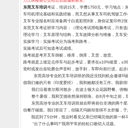
万江牌楼基公交站台后面诚材教育。
东莞叉车培训
考证，培训15天，学费1750元，学习地点
车司机理论基础和实践经验，而又想从事叉车司机驾驶工作
叉车专业报名时应准备两寸白底彩照8张，身份证复印件2张
东莞叉车考证班学习内容：（理论考试用电脑考试，只有选
理论学习：叉车原理与结构，叉车故障分析与维修，叉车安
实操学习：实操考试分为场考和路考，
实操考试后可知道考试成绩。
场考就是考开叉车倒桩，移库，倒库，叉货，放货。
路考就是上坡定点停车与起步考证，要求在≥10%坡度，≥3
觉时或发出齿轮磨合声音时，放手刹，车即向前行进。起步
东莞高埗专业的叉车培训班的
我还没找到机会邀请玛
假我们修的只有《印度爱经》，我和她都没有工作。我获得
我们沿着查尔斯河散步，在波士顿大众花园野餐。傍晚
整个暑假，我和艾德依然保持联络。在
8
月中旬之前，
东莞
高埗专业的叉车培训班
就在即将前往非洲的两个星
伯餐厅碰面。我们答应了，但隔天玛丽却觉得不太舒服，于
我迟到了
5
分钟，抵达时看见父亲已经喝完他的第一杯
“出了什么事吗
?
”我用平常的轻松口吻切入话题。