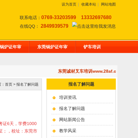
设为首页
|
收藏本站
|
网站地图
0769-33203599
13332697680
联系电话：
2849939579
在线QQ：
锅炉证年审
东莞锅炉证年审
铲车培训
东莞诚材叉车培训www.28af.com,开
报名了解问题
置：
首页
>
报名了解问题
培训资讯
报名了解问题
网站新闻公告
考证6天，学费1000
教学风采
岗证；，校址：东莞市