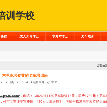
培训学校
业课程
成人大专学历
专升本学历
叉车培训
当前位
东莞高埗专业的叉车培训班
2512 日期：2015-04-04
选择字号：
小
中
大
w.px36.com
/
，电话：13826911180叉车培训15天，学费1750元；叉车
0元，外市叉车证年审费用：450元，随到随学，考试合格发东莞质监局上