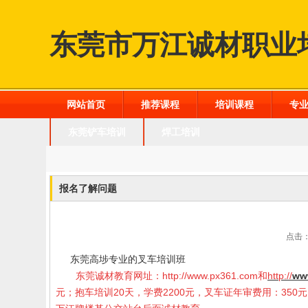
东莞市万江诚材职业
网站首页
推荐课程
培训课程
专
东莞铲车培训
焊工培训
报名了解问题
点击：
东莞高埗专业的叉车培训班
东莞诚材教育网址：
http://www.px361.com
和
http://
ww
元；抱车培训20天，学费2200元，叉车证年审费用：35