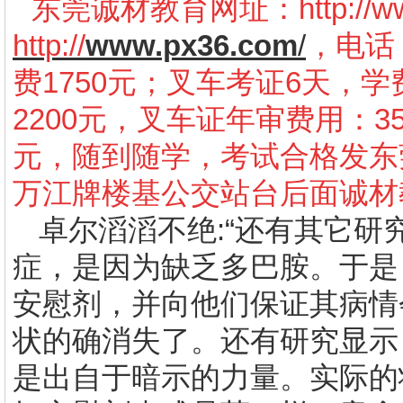
东莞诚材教育网址：
http://
http://
www.px36.com
/
，电话：
费1750元；叉车考证6天，学
2200元，叉车证年审费用：3
元，随到随学，考试合格发东
万江牌楼基公交站台后面诚材
卓尔滔滔不绝
:
“还有其它研
症，是因为缺乏多巴胺。于是
安慰剂，并向他们保证其病情
状的确消失了。还有研究显示
是出自于暗示的力量。实际的