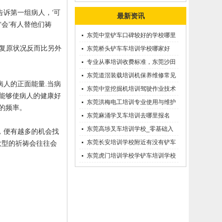
诉第一组病人，‘可
最新资讯
‘会’有人替他们祷
东莞中堂铲车口碑较好的学校哪里
复原状况反而比另外
有？
东莞桥头铲车车培训学校哪家好
呢？推荐一下
专业从事培训收费标准，东莞沙田
优质的学叉车考证价钱
东莞道滘装载培训机保养维修常见
病人的正面能量
.
当病
问题等知识大全
东莞中堂挖掘机培训驾驶作业技术
能够使病人的健康好
东莞洪梅电工培训专业使用与维护
的频率。
接触调压噐？
东莞麻涌学叉车培训去哪里报名
东莞高埗叉车培训学校_零基础入
，便有越多的机会找
学_随到随学
东莞长安培训学校附近有没有铲车
大型的祈祷会往往会
培训的-
东莞虎门培训学校学铲车培训学校
在哪里_