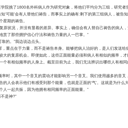
医学院挑了
1800
名外科病人作为研究对象，将他们平均分为三组，研究者告
知‘可能’会有人替他们祷告，而事实上的确有
:
剩下的第三组病人，被告知
个星期的祷告。
复原状况，并没有显着的差异。事实上，确信会有人替自己祷告的病人，
地赏了那些拥护信心疗法和祷告力量的人一巴掌。”
可靠的。”我边说边点头。
挥，重点在于力量，而不是祷告本身。能够把病人治好的，是人们发送给
较大的复原机会。即便如此，这些正面能量必须和病人有相似的频率，才
一个有相似频率的人身上。截至目前为止，我们无法辨识出哪些人有相同
频率时，其中一个音叉的震动才能影响另一个音叉。我们使用越多的音叉
告的人会表示他们有感受到那个能量，也就是正面的‘气’。这就是为什么
个人一起共振，因为他拥有相同频率的正面能量。”
而不是神
?
”