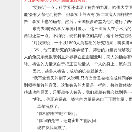
万江牌楼基公交站台后面诚材教育。
“更晚近一点，科学界还体现了祷告的力夏。哈佛大学
能’会有人帮他们祷告，但事实上并没有
:
第二组病人同样被告
告，事实上也的确有。然后，全国很多教堂为他们进行了两
东莞去哪报名学叉车
统计显示，这三组病人在手术后的
两组还差一点。不消说，现代科学立刻高呼，这个研究狠狠
“对我来说，一个以
1800
人为基础的研究结果，确实挺
“不，他们把研究的对象弄错了。祷告的力量要能够发
人的免疫系统很衰弱且外界存在正面能量时，病人的确会有
转。祷告的力量来自于把正面能量从一个人的身上，流向另
因此，越多人祷告，成功的机会就越大。
“我再拿音叉的例子来说明
.
只有当音叉被校准成相同的
到频率相符的音叉。这和祷告的力量是一样的。接收群体祷
很成功的原因，只要越多人祷告，我们就越有机会找到另一
“所以，你现在是说，祷告的力量是来自于正面能量，
卓尔沉默了。
“你相信有神吧
?
”我问。
“你问的是神，还是宙斯
?
”他反问。
现在换我沉默了。