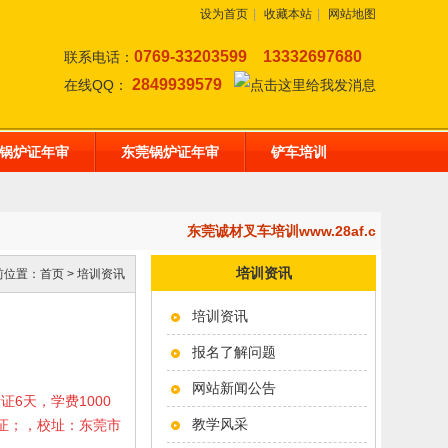
设为首页
|
收藏本站
|
网站地图
0769-33203599
13332697680
联系电话：
2849939579
在线QQ：
锅炉证年审
东莞锅炉证年审
铲车培训
东莞诚材叉车培训www.28af.com,开
培训资讯
前位置：
首页
>
培训资讯
培训资讯
报名了解问题
网站新闻公告
考证6天，学费1000
教学风采
岗证；，校址：东莞市