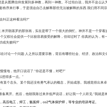
进是从图腾信仰发展到多神教，再到一神教。不过坦白说，我并不这么认
套秩序来行事，于是强迫自己去解释那些无法被解释的东西
.
我们用不同
去纠正这种看法吗
?
”
在
.
米开朗基罗的那张画，实在是帮了一个很大的倒忙。神并不是一个穿着
这个父权社会提供一个比较容易接受的解释，但却过时了
.
你真的认为，有
功或失败吗
?
”
都在讨论一个问题
:
人之所以需要宗教，背后有哪些社会、经济、政治和文
慢慢地，他开口说话了
:
“你还是不懂，对吧
?
”
以想得多一点。”
有某个念头、某个我还没有勇气承认的概念，开始成形。我感觉得出来卓
难。
准备离开。然后，他朝我靠过来并低声说话，好让我一个人听见:“我就是神
，高压电工，焊工，氩弧焊，co2气体保护焊，等专业的培训考证。