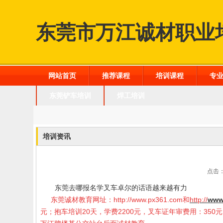
东莞市万江诚材职业
网站首页
推荐课程
培训课程
专
东莞铲车培训
焊工培训
培训资讯
点击：
东莞去哪报名学叉车卓尔的话语越来越有力
东莞诚材教育网址：
http://www.px361.com
和
http://
www
元；抱车培训20天，学费2200元，叉车证年审费用：35