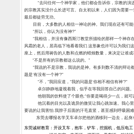
“去问任何一个神学家，他们都会告诉你，宗教的演
的宗教其实没什么长进可言。自太初以来，人们因为需要一
最后都徒劳无功。
目前，大多数的人相信一神论的神。我们现在还有可能
“所以，你认为没有神
?
”
“我相信，并没有像西斯汀教堂所描绘的那样一个神存
风霜的老人，居高临下地看着我们
.
这形象也许可以为我们
座上，然后用祷告的人数和点燃的蜡烛数量，来决定让谁成
“不是所有的宗教都这么说的。”
“我说的不是宗教，我说的是神。有多到数不清的辩论
题是‘有没有一个神’
?
”
“不，”我回应道，“我的问题是‘你相不相信有神’
?
”
卓尔静静地凝视着我，似乎在等我回答自己的问题。
他朝我的饮料使了个眼色
:
“你要是喝得少一点，就可
他沉着的目光以及诡异的微笑让我心跳加速。我心里
要说的让我害怕
.
我脖子后面的汗毛直竖，甚至感到呼吸困
东莞去哪
报名学叉车
卓尔把他的酒移到一边去，起身
东莞诚材教育：开设叉车，抱车，铲车，挖掘机，低压电工