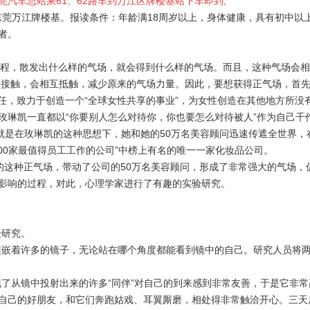
汽车总站乘61、62路车到万江区牌楼基站下车即到,
：东莞万江牌楼基。报读条件：年龄满18周岁以上，身体健康，具有初中以
者。
程，散发出什么样的气场，就会得到什么样的气场。而且，这种气场会相
场接触，会相互抵触，减少原来的气场力量。因此，要想获得正气场，首
任，致力于创造一个“全球女性共享的事业”，为女性创造在其他地方所没
玫琳凯一直都以“你要别人怎么对待你，你也要怎么对待被人”作为自己千
就是在玫琳凯的这种思想下，她和她的50万名美容顾问迅速传遮全世界，
00家最值得员工工作的公司”中榜上有名的唯一一家化妆品公司。
这种正气场，带动了公司的50万名美容顾问，形成了非常强大的气场，
影响的过程，对此，心理学家进行了有趣的实验研究。
验研究。
嵌着许多的镜子，无论站在哪个角度都能看到镜中的自己。研究人员将
现了从镜中投射出来的许多“同伴”对自己的到来感到非常友善，于是它非
成了自己的好朋友，和它们奔跑姑戏、耳翼厮磨，相处得非常触洽开心。三