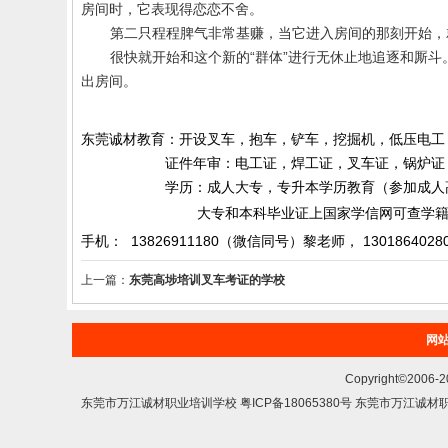
房间时，它表现得恋恋不舍。
第二只程程脾气非常基赚，当它进入房间的那刻开始，
很快就开始和这个新的“群体”进行无休止地追逐和厮
出房间。
东莞诚材教育：开设叉车，抱车，铲车，挖掘机，低压电工
证件年审：电工证，焊工证，叉车证，锅炉证，起
学历：成人大专，专升本学历教育（参加成人高考）
大专和本科毕业证上国家学信网可查学籍和
手机： 13826911180（微信同号）黎老师，
1301864028
上一篇：
东莞高埗培训叉车考证的学校
网
Copyright©200
东莞市万江诚材职业培训学校 粤ICP备18065380号 东莞市万江