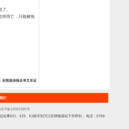
怒了。
交瘁而亡，只能被拖
：
东莞高埗报名考叉车证
我们
ICP备18065380号
乘621、629、K3路车到万江区牌楼基站下车即到， 电话：0769-