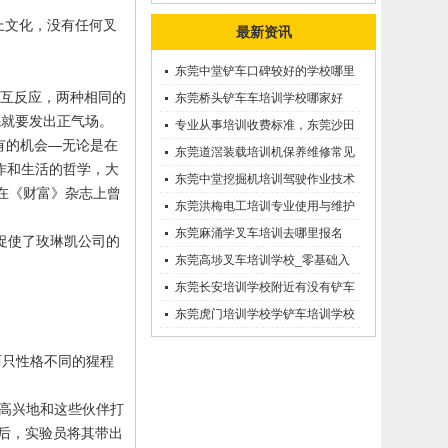
上文化，没有任何叉
最新资讯
东莞中堂铲车口碑较好的学校哪里
互反应，两种相同的
有？
东莞桥头铲车车培训学校哪家好
先就要发出正气场。
呢？推荐一下
专业从事培训收费标准，东莞沙田
有的机会—无论是在
优质的学叉车考证价钱
东莞道滘装载培训机保养维修常见
作和生活的哲学，大
问题等知识大全
东莞中堂挖掘机培训驾驶作业技术
在《财富》杂志上曾
东莞洪梅电工培训专业使用与维护
接触调压噐？
东莞麻涌学叉车培训去哪里报名
促使了玫琳凯公司的
东莞高埗叉车培训学校_零基础入
学_随到随学
东莞长安培训学校附近有没有铲车
培训的-
东莞虎门培训学校学铲车培训学校
在哪里_
两只性格不同的猩程
常高兴地和这些伙伴打
天后，实验员将其带出