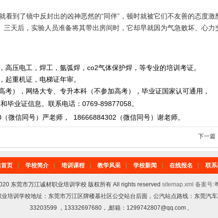
就看到了镜中反封出的凶神恶然的“同伴”，顿时就被它们不友善的态度激
斗。三天后，实验人员准备将其带出房间时，它却早就因为气急败坏、心力
，高压电工，焊工，氩弧焊，co2气体保护焊，等专业的培训考证。
重机证，电梯证年审。
，网络大专、专升本科（不参加高考），毕业证国家认可通用，
毕业证信息。
联系电话
：
0769-89877058
。
0
（微信同号）严老师
，
18666884302
（微信同号）
谢老师。
下一篇
站首页
|
学校简介
|
培训课程
|
教学风采
|
学校新闻
|
在线报名
|
联系
6-2020 东莞市万江诚材职业培训学校 版权所有 All rights reserved
sitemap.xml
备案号:粤
诚材职业培训学校地址：东莞市万江区牌楼基社区公交站台后面，公汽站点路线：东莞汽车总站
33203599 ，13332697680，,邮箱：1299742807@qq.com ,