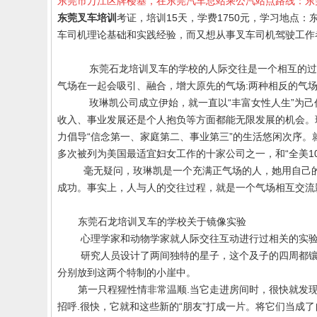
东莞市万江区牌楼基，在东莞汽车总站乘公汽站点路线：东莞
东莞叉车培训
考证，培训15天，学费1750元，学习地点
车司机理论基础和实践经验，而又想从事叉车司机驾驶工作
东莞石龙培训叉车的学校的人际交往是一个相互的过
气场在一起会吸引、融合，增大原先的气场:两种相反的气
玫琳凯公司成立伊始，就一直以“丰富女性人生”为己
收入、事业发展还是个人抱负等方面都能无限发展的机会。
力倡导“信念第一、家庭第二、事业第三”的生活悠闲次序。
多次被列为美国最适宜妇女工作的十家公司之一，和“全美1
毫无疑问，玫琳凯是一个充满正气场的人，她用自己的
成功。事实上，人与人的交往过程，就是一个气场相互交流
东莞
石龙培训叉车
的学校关于镜像实验
心理学家和动物学家就人际交往互动进行过相关的实
研究人员设计了两间独特的星子，这个及子的四周都镶
分别放到这两个特制的小崖中。
第一只程猩性情非常温顺.当它走进房间时，很快就发
招呼.很快，它就和这些新的“朋友”打成一片。将它们当