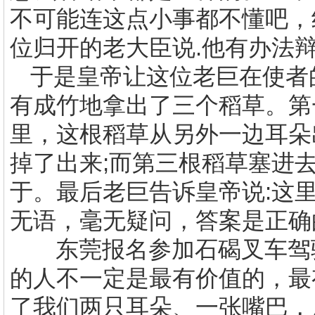
不可能连这点小事都不懂吧，
位归开的老大臣说
.
他有办法
于是皇帝让这位老巨在使者
有成竹地拿出了三个稻草。第
里，这根稻草从另外一边耳朵
掉了出来
;
而第三根稻草塞进
于。最后老巨告诉皇帝说
:
这
无语，毫无疑问，答案是正确
东莞报名参加石碣叉车驾
的人不一定是最有价值的，最
了我们两只耳朵、一张嘴巴，