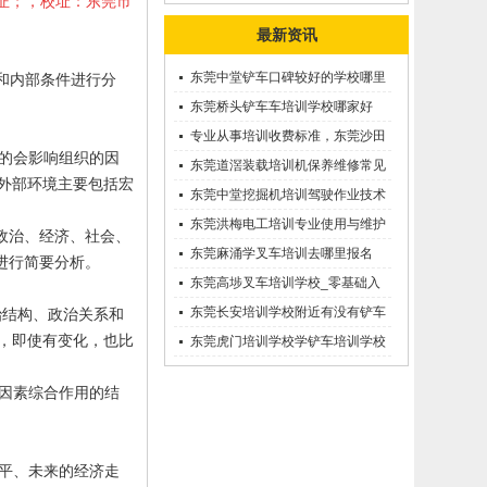
岗证；，校址：东莞市
最新资讯
东莞中堂铲车口碑较好的学校哪里
和内部条件进行分
有？
东莞桥头铲车车培训学校哪家好
呢？推荐一下
专业从事培训收费标准，东莞沙田
的会影响组织的因
优质的学叉车考证价钱
东莞道滘装载培训机保养维修常见
外部环境主要包括宏
问题等知识大全
东莞中堂挖掘机培训驾驶作业技术
东莞洪梅电工培训专业使用与维护
政治、经济、社会、
接触调压噐？
东莞麻涌学叉车培训去哪里报名
进行简要分析。
东莞高埗叉车培训学校_零基础入
学_随到随学
东莞长安培训学校附近有没有铲车
治结构、政治关系和
，即使有变化，也比
培训的-
东莞虎门培训学校学铲车培训学校
在哪里_
因素综合作用的结
平、未来的经济走