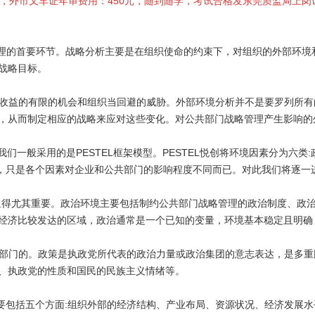
0元，外市叉车证年审费用：450元，随到随学，考试合格发东莞质监局上
理的首要环节。战略分析主要是在组织使命的约束下，对组织的外部环境
战略目标。
收益的有限的机会和组织当回避的威胁。外部环境分析并不是要罗列所有
，从而制定相应的战略来应对这些变化。对公共部门战略管理产生影响的
我们一般采用的是
PESTEL
框架模型。
PESTEL
悦创将环境因素分为六类
:
，只是各个因素对企业和公共部门的影响程度不同而已。对此我们将逐一
显得尤其重要。政治环境主要包括制约公共部门战略管理的政治制度、政
经济比较发达的区域，政治通常是一个已知的变量，环境基本稳定且明确
部门的。政策是执政党所代表的政治力量或政治集团的意志表达，是多重
、执政党的性质和国民的民族主义情绪等。
要包括五个方面
:
组织外部的经济结构、产业布局、资源状况、经济发展水