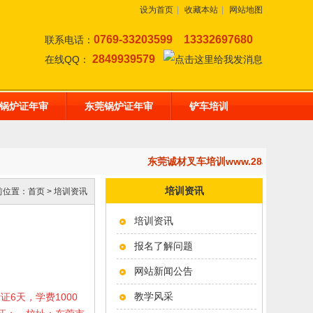
设为首页
|
收藏本站
|
网站地图
0769-33203599
13332697680
联系电话：
2849939579
在线QQ：
锅炉证年审
东莞锅炉证年审
铲车培训
东莞诚材叉车培训www.28af.com
培训资讯
前位置：
首页
>
培训资讯
培训资讯
报名了解问题
网站新闻公告
教学风采
考证6天，学费1000