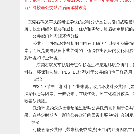
元；抱车培训20天，学费2200元，叉车证年审费用：35
万江牌楼基公交站台后面诚材教育。
东莞石碣叉车技能考证学校的
战略分析是公共部门战略管
析，找出组织的机会和威胁、优势和劣势，岐后确定组织的
公共部门的宏观环境分析
公共部门外部环境分析的目的在于确认可以使组织获得
素，而只是要确认田卜些关键的、值得作出反应的变化因素
观环境和行业环境。
东莞石碣
叉车技能考证学校
在进行宏观环境分析时，
科技、环保和法律。
PESTEL
棋型对于公共部门也同样适用
政治
在
2.1.2
节中，相对于企业来说，政治环境对公共部门
法治状态等因素。一般说来，在现代化、民主化程度较高、
较容易预测。
政治环境的众多因素是通过影响公共政策而作用于公共
果。在特定时期内，影响公共政策的因素主要包括社会制度
经济
可能会给公共部门带来机会或威胁
(
压力
)
的经济因素主