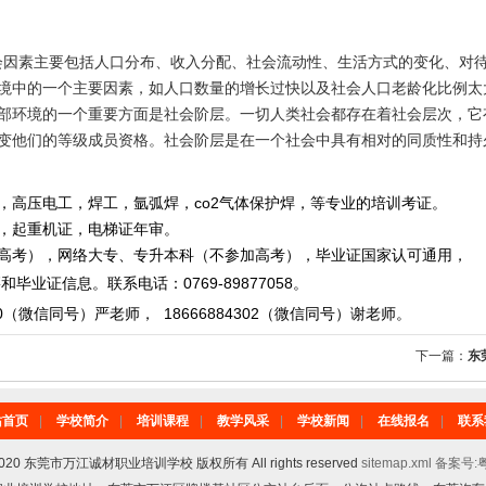
会因素主要包括人口分布、收入分配、社会流动性、生活方式的变化、对
境中的一个主要因素，如人口数量的增长过快以及社会人口老龄化比例太
部环境的一个重要方面是社会阶层。一切人类社会都存在着社会层次，它
变他们的等级成员资格。社会阶层是在一个社会中具有相对的同质性和持
，高压电工，焊工，氩弧焊，co2气体保护焊，等专业的培训考证。
重机证，电梯证年审。
，网络大专、专升本科（不参加高考），毕业证国家认可通用，
毕业证信息。
联系电话
：
0769-89877058
。
0
（微信同号）严老师
，
18666884302
（微信同号）
谢老师。
下一篇：
东
站首页
|
学校简介
|
培训课程
|
教学风采
|
学校新闻
|
在线报名
|
联系
6-2020 东莞市万江诚材职业培训学校 版权所有 All rights reserved
sitemap.xml
备案号:粤