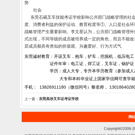
势
社会
东莞石碣叉车技能考证学校
影响公共部门战略管理的社
度、消费者利益的保护运动、教育程度等①。人口是社会环
战略管理产生重要影响。李文星认为，公共部门战略管理外
式出现，不同等级的成员被培养成一定的角色，而且不能改
层成员都具有类似的价值观、兴趣爱好、行为方式气
东莞诚材教育：开设叉车，抱车，铲车，挖掘机，低压电工
证件年审：电工证，焊工证，叉车证，锅炉证，起
学历：成人大专，专升本学历教育（参加成人高考）
大专和本科毕业证上国家学信网可查学籍和
手机： 13826911180（微信同号）黎老师，
1301864028
上一篇：
东莞高埗叉车证考证学校
网
Copyright©200