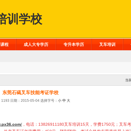
培训学校
业课程
成人大专学历
专升本学历
叉车培训
当
东莞石碣叉车技能考证学校
1193 日期：2015-05-04
选择字号：
小
中
大
.px36.com
/
，电话：13826911180叉车培训15天，学费1750元；叉车