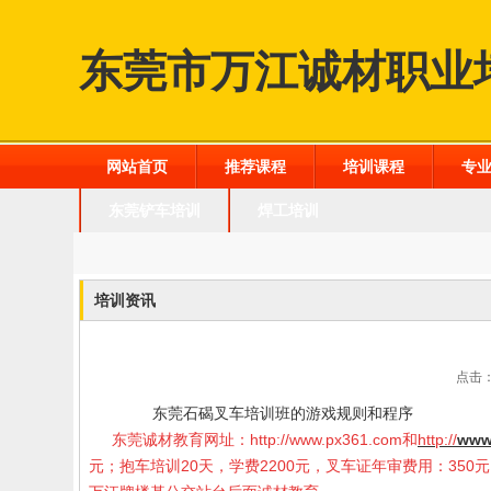
东莞市万江诚材职业
网站首页
推荐课程
培训课程
专
东莞铲车培训
焊工培训
培训资讯
点击：
东莞石碣叉车培训班的
游戏规则和程序
东莞诚材教育网址：
http://www.px361.com
和
http://
www
元；抱车培训20天，学费2200元，叉车证年审费用：35