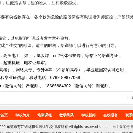
表，让他指认帮助他的哑人，互相谈谈感受。
不要有尖锐物存在，各个较为危险的路段需要有助理培训师监控，严禁领
保管，以免影响行进或者发生意外事故。
此产生交“的歇望。适当的时机，培训师可以进行有意识的引导。
，高压电工，焊工，氩弧焊，co2气体保护焊，等专业的培训考证。
重机证，电梯证年审。
，网络大专、专升本科（不参加高考），毕业证国家认可通用，
毕业证信息。
联系电话
：
0769-89877058
。
0
（微信同号）严老师
，
18666884302
（微信同号）
谢老师。
下一
站首页
|
学校简介
|
培训课程
|
教学风采
|
学校新闻
|
在线报名
|
联系
6-2020 东莞市万江诚材职业培训学校 版权所有 All rights reserved
sitemap.xml
备案号:粤