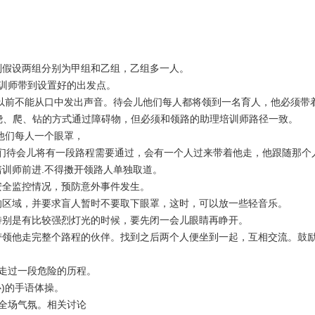
则假设两组分别为甲组和乙组，乙组多一人。
训师带到设置好的出发点。
以前不能从口中发出声音。待会儿他们每人都将领到一名育人，他必须带
绕、爬、钻的方式通过障碍物，但必须和领路的助理培训师路径一致。
他们每人一个眼罩，
们待会儿将有一段路程需要通过，会有一个人过来带着他走，他跟随那个
培训师前进
.
不得擞开领路人单独取道。
安全监控情况，预防意外事件发生。
的区域，并要求盲人暂时不要取下眼罩，这时，可以放一些轻音乐。
特别是有比较强烈灯光的时候，要先闭一会儿眼睛再睁开。
带领他走完整个路程的伙伴。找到之后两个人便坐到一起，互相交流。鼓
走过一段危险的历程。
心
)
的手语体操。
全场气氛。相关讨论