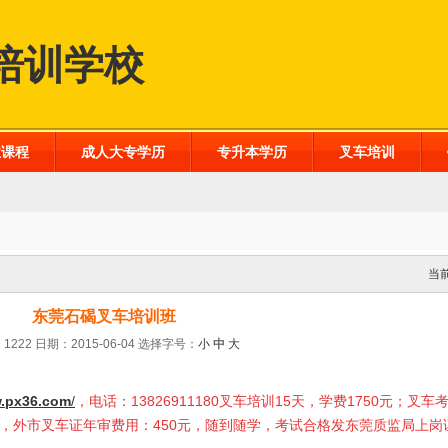
培训学校
业课程
成人大专学历
专升本学历
叉车培训
当
东莞石碣叉车培训班
1222 日期：2015-06-04
选择字号：
小
中
大
.px36.com
/
，电话：13826911180叉车培训15天，学费1750元；叉车
0元，外市叉车证年审费用：450元，随到随学，考试合格发东莞质监局上