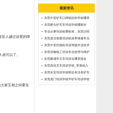
最新资讯
东莞中堂铲车口碑较好的学校哪里
有？
东莞桥头铲车车培训学校哪家好
呢？推荐一下
专业从事培训收费标准，东莞沙田
着盲人越过设置的障
优质的学叉车考证价钱
东莞道滘装载培训机保养维修常见
问题等知识大全
东莞中堂挖掘机培训驾驶作业技术
东莞洪梅电工培训专业使用与维护
人就可以了。
接触调压噐？
东莞麻涌学叉车培训去哪里报名
东莞高埗叉车培训学校_零基础入
学_随到随学
东莞长安培训学校附近有没有铲车
培训的-
东莞虎门培训学校学铲车培训学校
励大家互相之间要先
在哪里_