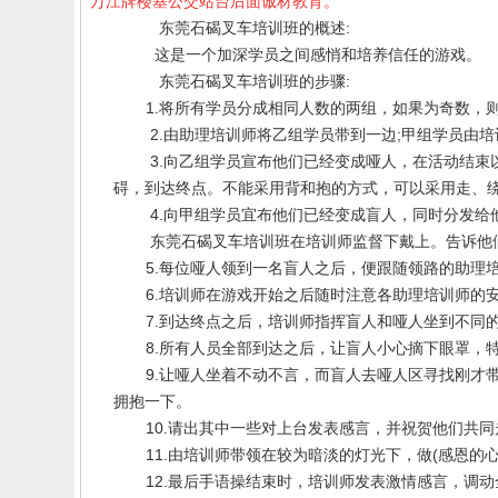
万江牌楼基公交站台后面诚材教育。
东莞石碣叉车培训班的
概述
:
这是一个加深学员之间感悄和培养信任的游戏。
东莞石碣叉车培训班的
步骤
:
1.
将所有学员分成相同人数的两组，如果为奇数，
2.
由助理培训师将乙组学员带到一边
;
甲组学员由培
3.
向乙组学员宣布他们已经变成哑人，在活动结束
碍，到达终点。不能采用背和抱的方式，可以采用走、
4.
向甲组学员宜布他们已经变成盲人，同时分发给
东莞石碣
叉车培训班
在培训师监督下戴上。告诉他
5.
每位哑人领到一名盲人之后，便跟随领路的助理
6.
培训师在游戏开始之后随时注意各助理培训师的
7.
到达终点之后，培训师指挥盲人和哑人坐到不同
8.
所有人员全部到达之后，让盲人小心摘下眼罩，
9.
让哑人坐着不动不言，而盲人去哑人区寻找刚才
拥抱一下。
10.
请出其中一些对上台发表感言，并祝贺他们共同
11.
由培训师带领在较为暗淡的灯光下，做
(
感恩的
12.
最后手语操结束时，培训师发表激情感言，调动