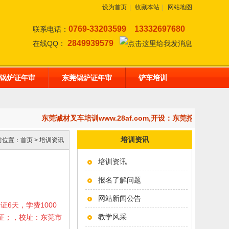
设为首页
|
收藏本站
|
网站地图
0769-33203599
13332697680
联系电话：
2849939579
在线QQ：
锅炉证年审
东莞锅炉证年审
铲车培训
东莞诚材叉车培训www.28af.com,开设：东莞挖掘机培训
培训资讯
前位置：
首页
>
培训资讯
培训资讯
报名了解问题
网站新闻公告
考证6天，学费1000
教学风采
岗证；，校址：东莞市