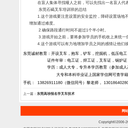
在盲人集体寻找哑人之前，可以先找出一名盲人代
东莞石碣叉车培训班的
总结
1.
这个游戏要注意设置的安全监控，障碍设置场地
增加通过难度。
2.
确保路段通行时间不超过
1
个半小时。
3.
游戏开始之前，要将参加学员的手机收上来统一
4.
这个游戏可以有力地增加学员之间的感情让他们彼
东莞诚材教育：开设叉车，抱车，铲车，挖掘机，低压电工
证件年审：电工证，焊工证，叉车证，锅炉证，起
学历：成人大专，专升本学历教育（参加成人高考）
大专和本科毕业证上国家学信网可查学籍和
手机： 13826911180（微信同号）黎老师，
1301864028
上一篇：
东莞高埗报名学叉车技术
网
Copyright©200