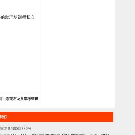
路的助理培训师私自
篇：
东莞石龙叉车考证班
我们
ICP备18065380号