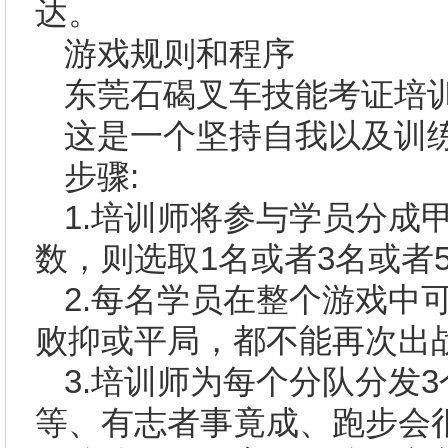
达。
游戏规则和程序
东莞
石碣叉车技能考证
培
这是一个坚持自我以及训
步骤
:
1.
培训师将参与学员分成
数，则选取
1
名或者
3
名或者
2.
每名学员在整个游戏中
败抑或平局，都不能再次出
3.
培训师为每个分队分发
3
等、有志者事竟成、跑步会