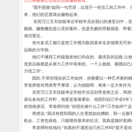
万江牌楼基公交站台后面诚材教育。
“我不想做”如同一句咒语，出现于一些员工的工作中
来，他们的态度就会徽散起来。
东莞万江叉车技能考证学校学员
在我们的潜意识中，
困难。徽散懈怠是心灵的毒药，也是失败的罪魁祸首。带着
成功更近。
有许多员工都只是把工作视为取得基本生存保障无可奈
品格的大学校。
他们不懂得工柞能激发他们内在的、最优良的品格
.
让
优质品格都是从努力工作中得来的。一个人抱怨、鄙视自己
力找工作”。
因此
.
不管你现在的工作如何，你都要以一种艺术家的
李老师曾对周虎寄予厚望，认为他聪明，将来一定大有作为
东莞万江
叉车技能考证学校
学员
见到李老师之后，周虎
谈论各自的工作时，他更是落落寨欢。他想到自己毕业
5
年
前找他谈话。李老师问他
:
“你现在做什么工作
?
工作如何
?
”
周虎说
:
“我没有想到我的人生竟然如此糟糕，我一点都
机会。工资也很低，只能维持基本的生活。我真是愧对老师
李老师吃惊地问
:
“你真的不满意自己的工作吗
?
是不是在