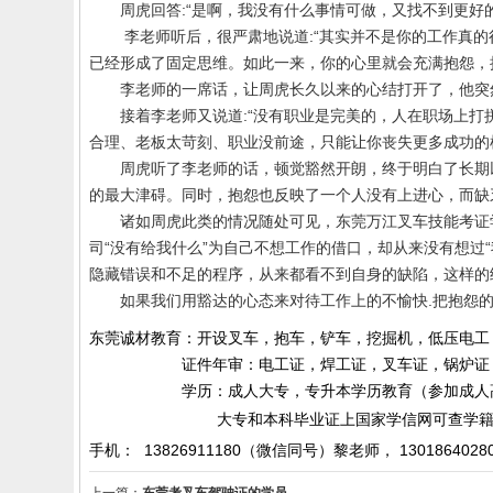
周虎回答
:
“是啊，我没有什么事情可做，又找不到更好
李老师听后，很严肃地说道
:
“其实并不是你的工作真
已经形成了固定思维。如此一来，你的心里就会充满抱怨，
李老师的一席话，让周虎长久以来的心结打开了，他突
接着李老师又说道
:
“没有职业是完美的，人在职场上打
合理、老板太苛刻、职业没前途，只能让你丧失更多成功的
周虎听了李老师的话，顿觉豁然开朗，终于明白了长期
的最大津碍。同时，抱怨也反映了一个人没有上进心，而缺
诸如周虎此类的情况随处可见，
东莞万江叉车技能考证
司“没有给我什么”为自己不想工作的借口，却从来没有想过
隐藏错误和不足的程序，从来都看不到自身的缺陷，这样的
如果我们用豁达的心态来对待工作上的不愉快
.
把抱怨
东莞诚材教育：开设叉车，抱车，铲车，挖掘机，低压电工
证件年审：电工证，焊工证，叉车证，锅炉证，起
学历：成人大专，专升本学历教育（参加成人高考）
大专和本科毕业证上国家学信网可查学籍和
手机： 13826911180（微信同号）黎老师，
1301864028