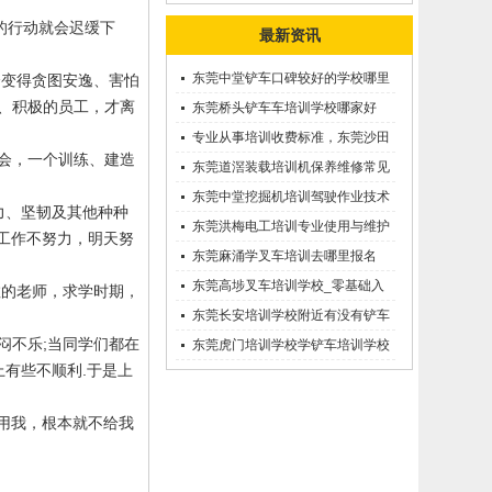
的行动就会迟缓下
最新资讯
东莞中堂铲车口碑较好的学校哪里
会变得贪图安逸、害怕
、积极的员工，才离
有？
东莞桥头铲车车培训学校哪家好
呢？推荐一下
专业从事培训收费标准，东莞沙田
会，一个训练、建造
优质的学叉车考证价钱
东莞道滘装载培训机保养维修常见
问题等知识大全
东莞中堂挖掘机培训驾驶作业技术
力、坚韧及其他种种
东莞洪梅电工培训专业使用与维护
天工作不努力，明天努
接触调压噐？
东莞麻涌学叉车培训去哪里报名
东莞高埗叉车培训学校_零基础入
敬的老师，求学时期，
学_随到随学
东莞长安培训学校附近有没有铲车
闷不乐
;
当同学们都在
培训的-
东莞虎门培训学校学铲车培训学校
上有些不顺利
.
于是上
在哪里_
用我，根本就不给我