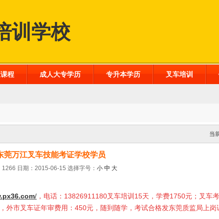
培训学校
业课程
成人大专学历
专升本学历
叉车培训
当
东莞万江叉车技能考证学校学员
1266 日期：2015-06-15
选择字号：
小
中
大
.px36.com
/
，电话：13826911180叉车培训15天，学费1750元；叉车
0元，外市叉车证年审费用：450元，随到随学，考试合格发东莞质监局上