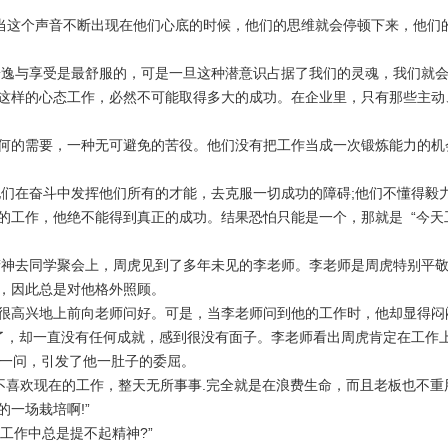
。当这个声音不断出现在他们心底的时候，他们的思维就会停顿下来，他们
安逸与享受是最舒服的，可是一旦这种潜意识占据了我们的灵魂，我们就
这样的心态工作，必然不可能取得多大的成功。在企业里，只有那些主动
何的需要，一种无可避免的苦役。他们没有把工作当成一次锻炼能力的机
他们在奋斗中发挥他们所有的才能，去克服一切成功的障碍
;
他们不懂得毅
的工作，他绝不能得到真正的成功。结果恐怕只能是一个，那就是
“今
精神去同学聚会上，周虎见到了多年未见的李老师。李老师是周虎特别平
，因此总是对他格外照顾。
很高兴地上前向老师问好。可是，当李老师问到他的工作时，他却显得闷
了，却一直没有任何成就，感到很没有面子。李老师看出周虎肯定在工作
这一问，引发了他一肚子的委屈。
不喜欢现在的工作，整天无所事事
.
完全就是在浪费生命，而且老板也不重
的一场栽培啊
!
”
工作中总是提不起精神
?
”