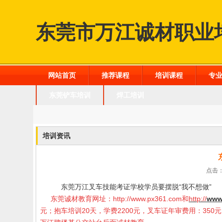
东莞市万江诚材职业
网站首页
推荐课程
培训课程
专
东莞铲车培训
焊工培训
培训资讯
点击：
东莞万江叉车技能考证学校学员要
摆脱“我不想做”
东莞诚材教育网址：
http://www.px361.com
和
http://
www
元；抱车培训20天，学费2200元，叉车证年审费用：35