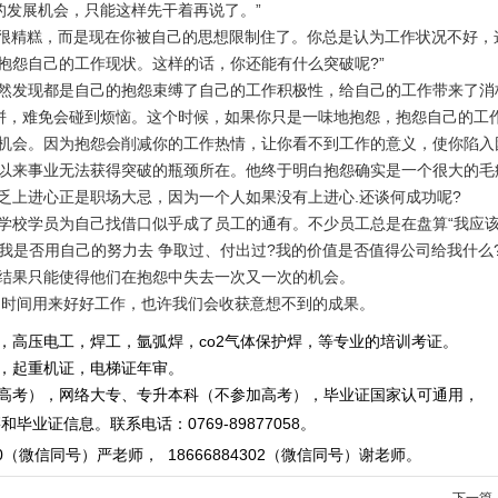
的发展机会，只能这样先干着再说了。”
的很精糕，而是现在你被自己的思想限制住了。你总是认为工作状况不好，
抱怨自己的工作现状。这样的话，你还能有什么突破呢
?
”
然发现都是自己的抱怨束缚了自己的工作积极性，给自己的工作带来了消
拼，难免会碰到烦恼。这个时候，如果你只是一味地抱怨，抱怨自己的工
机会。因为抱怨会削减你的工作热情，让你看不到工作的意义，使你陷入
以来事业无法获得突破的瓶颈所在。他终于明白抱怨确实是一个很大的毛
乏上进心正是职场大忌，因为一个人如果没有上进心
.
还谈何成功呢
?
学校学员
为自己找借口似乎成了员工的通有。不少员工总是在盘算“我应该
“我是否用自己的努力去 争取过、付出过
?
我的价值是否值得公司给我什么
结果只能使得他们在抱怨中失去一次又一次的机会。
的时间用来好好工作，也许我们会收获意想不到的成果。
，高压电工，焊工，氩弧焊，co2气体保护焊，等专业的培训考证。
重机证，电梯证年审。
，网络大专、专升本科（不参加高考），毕业证国家认可通用，
毕业证信息。
联系电话
：
0769-89877058
。
0
（微信同号）严老师
，
18666884302
（微信同号）
谢老师。