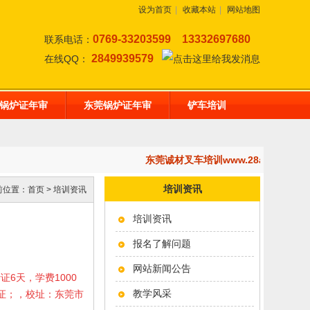
设为首页
|
收藏本站
|
网站地图
0769-33203599
13332697680
联系电话：
2849939579
在线QQ：
锅炉证年审
东莞锅炉证年审
铲车培训
东莞诚材叉车培训www.28af.com
培训资讯
前位置：
首页
>
培训资讯
培训资讯
报名了解问题
网站新闻公告
考证6天，学费1000
教学风采
岗证；，校址：东莞市