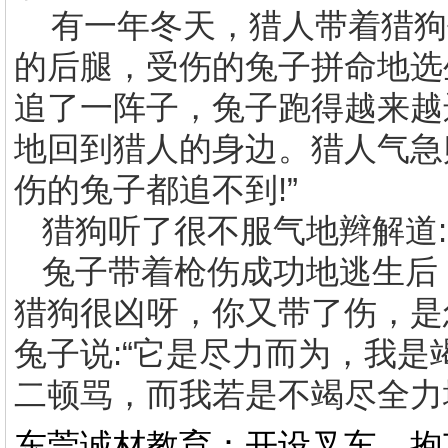
有一年冬天，猎人带着猎狗
的后腿，受伤的兔子拼命地选
追了一阵子，兔子跑得越来越
地回到猎人的身边。猎人气急
伤的兔子都追不到
!
”
猎狗听了很不服气地辫解道
:
兔子带着枪伤成功地逃生后
猎狗很凶呀，你又带了伤，是
兔子说:“它是尽力而为，我是
二顿骂，而我若是不竭尽全力
东莞诚材教育：开设叉车，抱