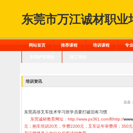
东莞市万江诚材职业
网站首页
推荐课程
培训课程
专
东莞铲车培训
焊工培训
培训资讯
点击：
东莞高埗叉车技术学习班学员要打破旧有习惯
东莞诚材教育网址：
http://www.px361.com
和
http://
www
元；抱车培训20天，学费2200元，叉车证年审费用：35