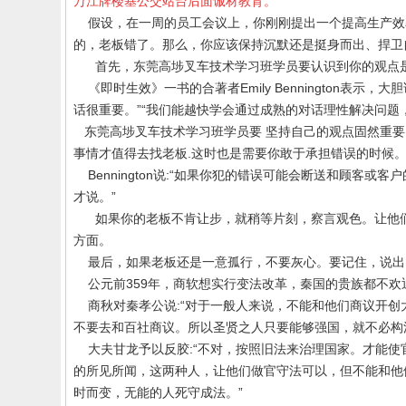
万江牌楼基公交站台后面诚材教育。
假设，在一周的员工会议上，你刚刚提出一个提高生产效
的，老板错了。那么，你应该保持沉默还是挺身而出、捍卫
首先，
东莞高埗叉车技术学习班学员
要认识到你的观点
《即时生效》一书的合著者
Emily Bennington
表示，大胆
话很重要。”“我们能越快学会通过成熟的对话理性解决问题
东莞高埗
叉车技术学习班
学员要
坚持自己的观点固然重要
事情才值得去找老板
.
这时也是需要你敢于承担错误的时候
Bennington
说
:
“如果你犯的错误可能会断送和顾客或客户
才说。”
如果你的老板不肯让步，就稍等片刻，察言观色。让他们
方面。
最后，如果老板还是一意孤行，不要灰心。要记住，说出
公元前
359
年，商软想实行变法改革，秦国的贵族都不欢
商秋对秦孝公说
:
“对于一般人来说，不能和他们商议开
不要去和百社商议。所以圣贤之人只要能够强国，就不必构
大夫甘龙予以反胶
:
“不对，按照旧法来治理国家。才能使
的所见所闻，这两种人，让他们做官守法可以，但不能和他
时而变，无能的人死守成法。”