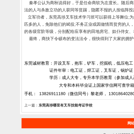
秦孝公认为商秋说得好，于是任命商软为左度长。随后商
法的人与杀敌立功的人获同等贫踢，隐匿不报的人按临阵投
立军功者，
东莞高埗叉车技术学习班
可以获得上等舞位
;
为
匹多的人，免除他们的斌役
;
不务正业或因做情而贫穷的人
的各级官阶等级，分别配给应享有的田地房宅、奴仆侍女、
最终，商抉下令硕布的变法法令，很快得到了大家的拥护
东莞诚材教育：开设叉车，抱车，铲车，挖掘机，低压电工
证件年审：电工证，焊工证，叉车证，锅炉证，起
学历：成人大专，专升本学历教育（参加成人高考）
大专和本科毕业证上国家学信网可查学籍和
手机： 13826911180（微信同号）黎老师，
1301864028
上一篇：
东莞高埗哪里有叉车技能考证学校
网