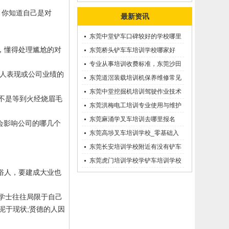
。你知道自己是对
最新资讯
东莞中堂铲车口碑较好的学校哪里
，懂得处理尴尬的对
有？
东莞桥头铲车车培训学校哪家好
呢？推荐一下
专业从事培训收费标准，东莞沙田
人表现或公司业绩的
优质的学叉车考证价钱
东莞道滘装载培训机保养维修常见
问题等知识大全
东莞中堂挖掘机培训驾驶作业技术
而不是等到火经烧眉毛
东莞洪梅电工培训专业使用与维护
接触调压噐？
东莞麻涌学叉车培训去哪里报名
会影响公司的哪几个
东莞高埗叉车培训学校_零基础入
学_随到随学
东莞长安培训学校附近有没有铲车
培训的-
东莞虎门培训学校学铲车培训学校
俗人，要建成大业也
在哪里_
学士往往局限于自己
泥于现状
;
贤德的人因