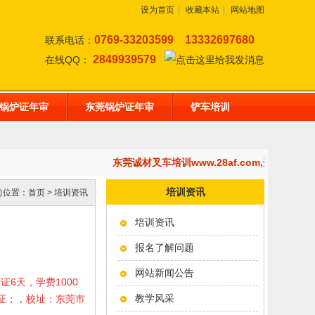
设为首页
|
收藏本站
|
网站地图
0769-33203599
13332697680
联系电话：
2849939579
在线QQ：
锅炉证年审
东莞锅炉证年审
铲车培训
东莞诚材叉车培训www.28af.com,开设：
培训资讯
前位置：
首页
>
培训资讯
培训资讯
报名了解问题
网站新闻公告
考证6天，学费1000
教学风采
岗证；，校址：东莞市