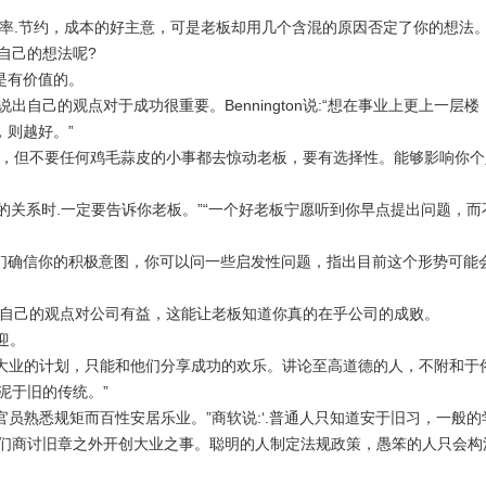
率
.
节约，成本的好主意，可是老板却用几个含混的原因否定了你的想法
自己的想法呢
?
是有价值的。
说出自己的观点对于成功很重要。
Bennington
说
:
“想在事业上更上一层楼
，则越好。”
，但不要任何鸡毛蒜皮的小事都去惊动老板，要有选择性。能够影响你个
。
的关系时
.
一定要告诉你老板。”“一个好老板宁愿听到你早点提出问题，
确信你的积极意图，你可以问一些启发性问题，指出目前这个形势可能
自己的观点对公司有益，这能让老板知道你真的在乎公司的成败。
迎。
创大业的计划，只能和他们分享成功的欢乐。讲论至高道德的人，不附和于
泥于旧的传统。”
官员熟悉规矩而百性安居乐业。”商软说
:
‘
.
普通人只知道安于旧习，一般的
们商讨旧章之外开创大业之事。聪明的人制定法规政策，愚笨的人只会构