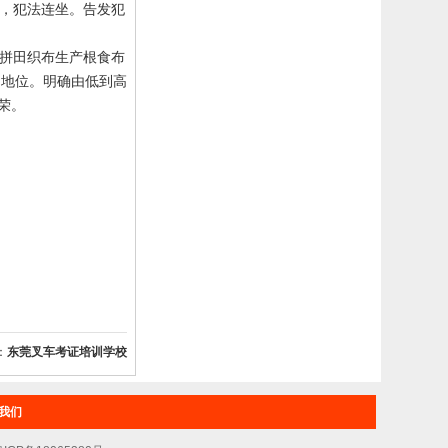
，犯法连坐。告发犯
拼田织布生产根食布
的地位。明确由低到高
荣。
：
东莞叉车考证培训学校
我们