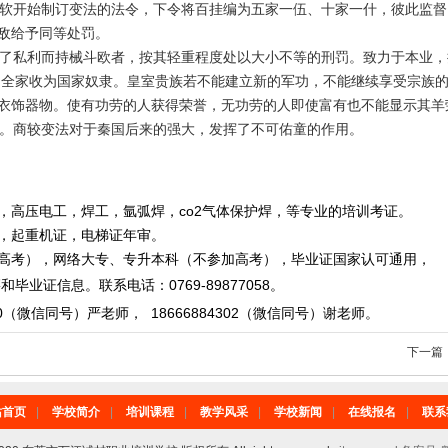
软开始制订变法的法令，下令将百挂编为五家一伍、十家一什，彼此监督
敌给予同等处罚。
了私利而持械斗欧者，按其轻重程度处以大小不等的刑罚。致力于本业，
，全家收为国家奴隶。皇室贵族若不能建立新的军功，不能继续享受宗族
衣饰器物。使有功
劳的人获得荣誉，无功劳的人即使富有也不能显示其羊
。商较变法对于秦国后来的强大，发挥了不可佑童的作用。
，高压电工，焊工，氩弧焊，co2气体保护焊，等专业的培训考证。
重机证，电梯证年审。
，网络大专、专升本科（不参加高考），毕业证国家认可通用，
毕业证信息。
联系电话
：
0769-89877058
。
0
（微信同号）严老师
，
18666884302
（微信同号）
谢老师。
下一篇
站首页
|
学校简介
|
培训课程
|
教学风采
|
学校新闻
|
在线报名
|
联系