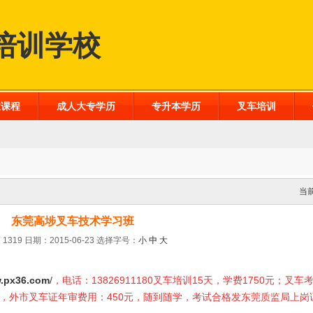
培训学校
业课程
成人大专学历
专升本学历
叉车培训
当
东莞高埗叉车技术学习班
1319 日期：2015-06-23
选择字号：
小
中
大
.px36.com
/
，电话：13826911180叉车培训15天，学费1750元；叉车
0元，外市叉车证年审费用：450元，随到随学，考试合格发东莞质监局上