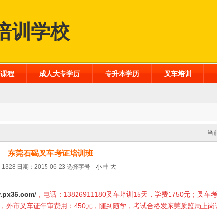
培训学校
业课程
成人大专学历
专升本学历
叉车培训
当
东莞石碣叉车考证培训班
1328 日期：2015-06-23
选择字号：
小
中
大
.px36.com
/
，电话：13826911180叉车培训15天，学费1750元；叉车
0元，外市叉车证年审费用：450元，随到随学，考试合格发东莞质监局上