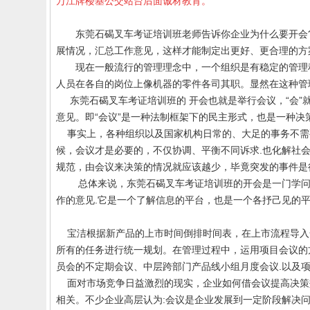
万江牌楼基公交站台后面诚材教育。
东莞石碣叉车考证培训班老师告诉你
企业为什么要开会
展情况，汇总工作意见，这样才能制定出更好、更合理的
现在一般流行的管理理念中，一个组织是有稳定的管理
人员在各自的岗位上像机器的零件各司其职。显然在这种管
东莞石碣叉车考证培训班的
开会也就是举行会议，“会”
意见。即“会议”是一种法制框架下的民主形式，也是一种决
事实上，各种组织以及国家机构日常的、大足的事务不需
候，会议才是必要的，不仅协调、平衡不同诉求
.
也化解社
规范，由会议来决策的情况就应该越少，毕竟突发的事件是
总体来说，
东莞
石碣叉车考证培训班
的
开会是一门学
作的意见
.
它是一个了解信息的平台，也是一个各抒己见的
宝洁根据新产品的上市时间倒排时间表，在上市流程导入
所有的任务进行统一规划。在管理过程中，运用项目会议的
员会的不定期会议、中层跨部门产品线小组月度会议
.
以及
面对市场竞争日益激烈的现实，企业如何借会议提高决策
相关。不少企业高层认为
:
会议是企业发展到一定阶段解决