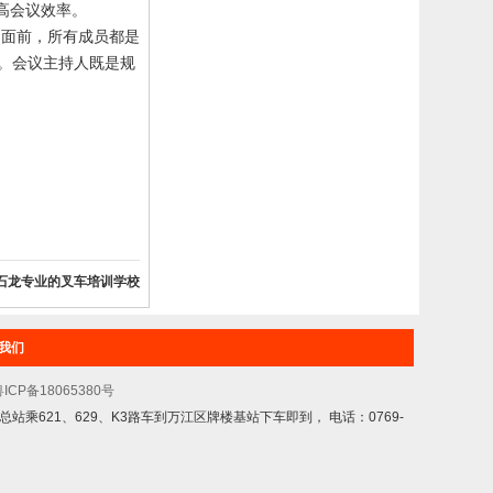
高会议效率。
则面前，所有成员都是
。会议主持人既是规
石龙专业的叉车培训学校
我们
ICP备18065380号
乘621、629、K3路车到万江区牌楼基站下车即到， 电话：0769-