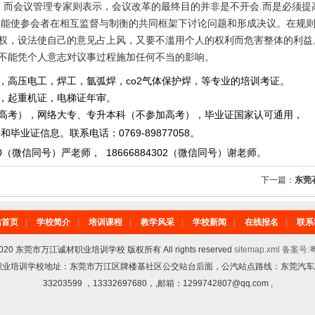
。而会议管理专家则表示，会议改革的最终目的并非是不开会
.
而是必须提
.
能使参会者在相互监督与制衡的共同框架下讨论问题和形成决议。在规
权，设法使自己的意见占上风，又要不滥用个人的权利而危害整体的利益
不能凭个人意志对议事过程施加任何不当的影响。
，高压电工，焊工，氩弧焊，co2气体保护焊，等专业的培训考证。
重机证，电梯证年审。
，网络大专、专升本科（不参加高考），毕业证国家认可通用，
毕业证信息。
联系电话
：
0769-89877058
。
0
（微信同号）严老师
，
18666884302
（微信同号）
谢老师。
下一篇：
东莞
站首页
|
学校简介
|
培训课程
|
教学风采
|
学校新闻
|
在线报名
|
联系
6-2020 东莞市万江诚材职业培训学校 版权所有 All rights reserved
sitemap.xml
备案号:粤
诚材职业培训学校地址：东莞市万江区牌楼基社区公交站台后面，公汽站点路线：东莞汽车总站
33203599 ，13332697680，,邮箱：1299742807@qq.com ,