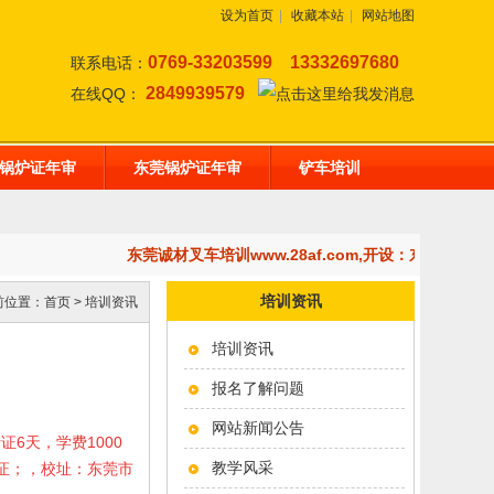
设为首页
|
收藏本站
|
网站地图
0769-33203599
13332697680
联系电话：
2849939579
在线QQ：
锅炉证年审
东莞锅炉证年审
铲车培训
东莞诚材叉车培训www.28af.com,开设：东莞挖掘
培训资讯
前位置：
首页
>
培训资讯
培训资讯
报名了解问题
网站新闻公告
考证6天，学费1000
教学风采
岗证；，校址：东莞市