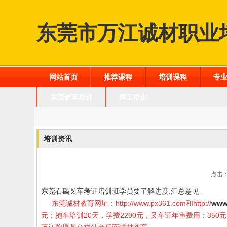
东莞市万江诚材职业
网站首页
推荐课程
培训课程
专
东莞铲车培训
焊工培训
培训资讯
点击：
东莞石碣叉车考证培训班学员要了解进度
.
汇总意见
东莞诚材教育网址：
http://www.px361.com
和
http://
www
元；抱车培训20天，学费2200元，叉车证年审费用：35