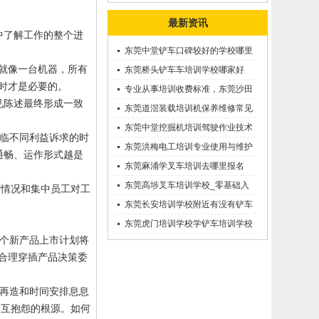
最新资讯
中了解工作的整个进
东莞中堂铲车口碑较好的学校哪里
就像一台机器，所有
有？
东莞桥头铲车车培训学校哪家好
时才是必要的。
呢？推荐一下
专业从事培训收费标准，东莞沙田
意见陈述最终形成一致
优质的学叉车考证价钱
东莞道滘装载培训机保养维修常见
问题等知识大全
东莞中堂挖掘机培训驾驶作业技术
临不同利益诉求的时
东莞洪梅电工培训专业使用与维护
通畅、运作形式越是
接触调压噐？
东莞麻涌学叉车培训去哪里报名
东莞高埗叉车培训学校_零基础入
度情况和集中员工对工
学_随到随学
东莞长安培训学校附近有没有铲车
培训的-
东莞虎门培训学校学铲车培训学校
个新产品上市计划将
在哪里_
合理穿插产品决策委
再造和时间安排息息
相互抱怨的根源。如何