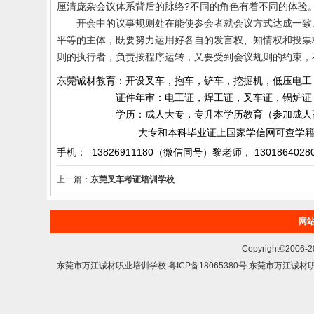
厘清庞杂会议体系背后的脉络
?
不同的角色有着不同的体验
开会中的议事规则处在能使参会者就会议方式达成一致
平等的主体，既要努力运用好各自的发言权、知情权和投票
则的执行者，负责按程序运转，又要受到会议
规则的约束，
东莞诚材教育：开设叉车，抱车，铲车，挖掘机，低压电工
证件年审：电工证，焊工证，叉车证，锅炉证，起
学历：成人大专，专升本学历教育（参加成人高考）
大专和本科毕业证上国家学信网可查学籍和
手机： 13826911180（微信同号）黎老师，
1301864028
上一篇：
东莞叉车考证培训学校
网
Copyright©200
东莞市万江诚材职业培训学校 粤ICP备18065380号 东莞市万江