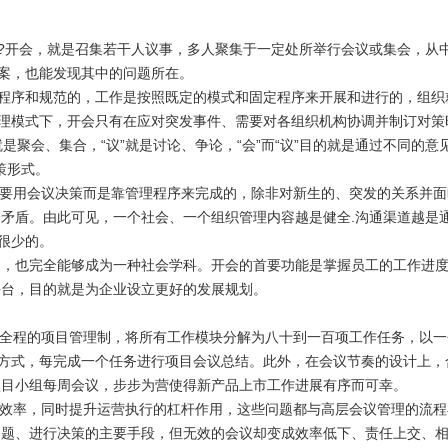
?
开会，就是召集若干人议事，多人聚集于一定处所举行会议或集会，从
方案，也能发现其中的问题所在。
程序和规范的，工作是按照既定的模式和固定程序来开展和进行的，组织
理模式下，开会只有在应对突发事件、需要对各组织机构协调并制订对策
就是聚会、集合，“议”就是讨论、争论，“会”而“议”目的就是通过不同的
策形式。
要用会议决策而是靠管理程序来完成的，除非对新生的、突发的关系并面
会矛盾。由此可见，一个社会、一个组织管理内容越是健全
.
沟通渠道越是
很少的。
问，也完全能够成为一种社会学科。开会的首要功能是掌握员工的工作进
平台，目的就是为企业设立更好的发展规划。
全程的项目管理制，将所有工作模块分解为八十到一百项工作任务，以一
方式，每完成一个任务进行项目会议总结。此外，在会议节奏的设计上，
项目小组每周会议，步步为营使得新产品上市工作进展有序而可幸。
效率，同时提升运营执行的杠杆作用，这些问题都与高层会议管理的流程
问题、进行决策的主要手段，但无效的会议却变成效率低下、责任上交、