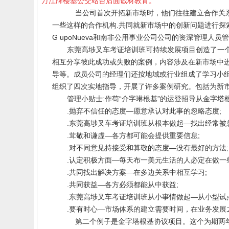
万江牌楼基公交站台后面诚材教育。
当公司首次开拓新市场时，他们往往建立合作关系
一些这样的合作机构
.
共同就新市场中的创新问题进行探
G upoNueva
和南非公用事业公司公司的资深管理人员管
东莞高埗叉车
考证培训班
可持续发展项目创造了一
相互分享彼此成功或失败的案例，内容涉及在新市场中
导等。成员公司的经理们还按地域或行业组成了学习小
组织了四次实地指导，开展了许多案例研究。包括为新
管理小贴士
:
作苟“介字琳根基”的运登招导从金字塔
.
抛弃不信任的态度—愿意承认对此事的忽略态度
;
.
东莞
高埗叉车
考证
培训班
从根本做起—找出经常被
.
茸敬和谦虚—各方都可能会提供重要信息
;
.
对不同意见持接受和算敬的态度—没有最好的方法
;
.
认定积极方面—每天布一美元生活的人必定在做一
.
共同找出解决方案—在多边关系中相互学习
;
.
共同获益—各方必须都能从中获益
;
.
东莞高埗叉车
考证培训班
从小事情做起—从小型试
.
要有时心—市场体系的建立需要时间，在业务发展
第二个例子是金字塔根基协议项目。这个为期两