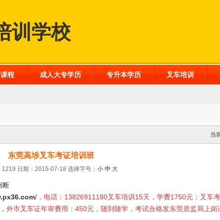
培训学校
业课程
成人大专学历
专升本学历
叉车培训
当
东莞高埗叉车考证培训班
1219 日期：2015-07-18
选择字号：
小
中
大
创断
.px36.com
/
，电话：13826911180叉车培训15天，学费1750元；叉车
0元，外市叉车证年审费用：450元，随到随学，考试合格发东莞质监局上