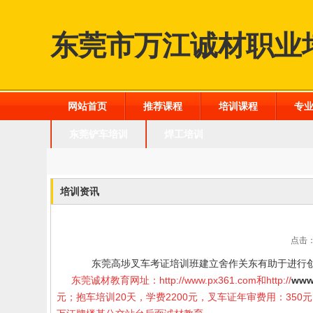
东莞市万江诚材职业
网站首页
推荐课程
培训课程
专
东莞铲车培训
焊工培训
培训资讯
点击：
东莞高埗叉车考证培训班建立舍作关东有助于进行
东莞诚材教育网址：
http://www.px361.com
和
http://
www
元；抱车培训20天，学费2200元，叉车证年审费用：35