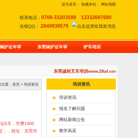
设为首页
|
收藏本站
|
网站地图
0769-33203599
13332697680
联系电话：
2849939579
在线QQ：
锅炉证年审
东莞锅炉证年审
铲车培训
东莞诚材叉车培训www.28af.com,开设
培训资讯
前位置：
首页
>
培训资讯
培训资讯
报名了解问题
网站新闻公告
考证6天，学费1000
教学风采
岗证；，校址：东莞市