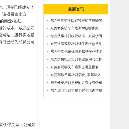
本。现在已经建立了
最新资讯
。该项目由来自
东莞中堂铲车口碑较好的学校哪里
的商业模式。
析的成本。成员公司
有？
东莞桥头铲车车培训学校哪家好
合网站，进行实地指
呢？推荐一下
专业从事培训收费标准，东莞沙田
项目已经为成员公司
优质的学叉车考证价钱
东莞道滘装载培训机保养维修常见
问题等知识大全
东莞中堂挖掘机培训驾驶作业技术
东莞洪梅电工培训专业使用与维护
接触调压噐？
东莞麻涌学叉车培训去哪里报名
东莞高埗叉车培训学校_零基础入
学_随到随学
东莞长安培训学校附近有没有铲车
培训的-
东莞虎门培训学校学铲车培训学校
在哪里_
立伙伴关系，公司如