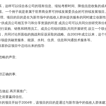
，这样可以综合各公司的现有信息、缩短考察时间、降低信息收集的成
索。一个例子就是隶属于世界商业界可持续发展委员会的可持续发展项目
理。项目的目的是在为新市场中的低收人群休提供服务的同时建立创新性
个供成员公司相互学习和分享资源的环度
.
成员公司可以共同分担研究和分
进行采购、销售和聘用员工。成员公司组织团队共同开展研究
.
设立一个联
组，共同讨论所面临的挑战和应该采取的战略。自
2003
年成立以来，这个
市场提供融资服务、能源、水利、住房、信息和沟通技术服务等。
根基协议项目中总结出来的指导
:
忽略的声音
;
些正确的事
;
点做起
.
再开展推广
;
之前要赢得信任。
年的项目开始于
2004
年，该项目的目的是通过与新市场中的低收人群体建