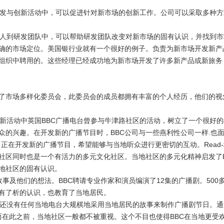
发与创新活动中，可以促进针对新市场的创新工作。公司可以采取多种方
人到研发团队中，可以帮助研发团队改变对新市场的固有认识，并找到市
确的市场定位。美国银行业就有一个很好的例子。负责为新市场开发新产
组织中聘用的。这些经理已经成功地为新市场开发了许多新产品或新旅务
了市场多样化委员会，此委员会的成员都拥有丰富的个人经历，他们的视
新活动中英国
BBC
广播电台曾参与牛津路社区的活动，树立了一个很好的
众的兴趣。在开发新的广播节目时，
BBC
公司与一些燕利性公司一样
.
也
，正在开发新的广播节目，希望能够与当地听众进行更密切的互动。
Read-
社区同时也是一个有活力的多元文化社区。当地社区的多元化精神启发了
地社区的固有认识。
故事及他们的想法。
BBC
聘请专业作家和演员编演了
12
集的广播剧。
500
有了析的认识，也教育了当地居民。
还没有任何当地电台大规棋地采用当地居民的故事来制作广播剧节日。通
而在此之前，当地社区一般都不被重视。这个不目也使得
BBC
在当地更受