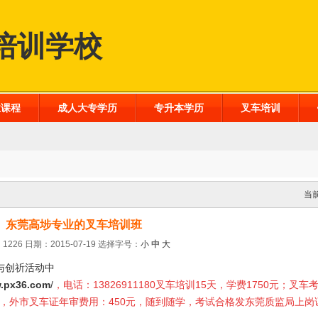
培训学校
业课程
成人大专学历
专升本学历
叉车培训
当
东莞高埗专业的叉车培训班
1226 日期：2015-07-19
选择字号：
小
中
大
与创祈活动中
.px36.com
/
，电话：13826911180叉车培训15天，学费1750元；叉车
0元，外市叉车证年审费用：450元，随到随学，考试合格发东莞质监局上