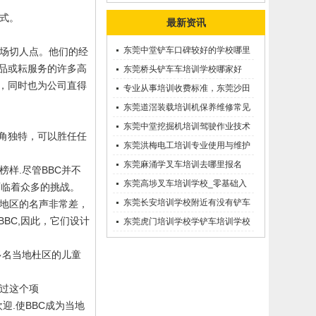
式。
最新资讯
东莞中堂铲车口碑较好的学校哪里
场切人点。他们的经
品或耘服务的许多高
有？
东莞桥头铲车车培训学校哪家好
，同时也为公司直得
呢？推荐一下
专业从事培训收费标准，东莞沙田
优质的学叉车考证价钱
东莞道滘装载培训机保养维修常见
问题等知识大全
东莞中堂挖掘机培训驾驶作业技术
角独特，可以胜任任
东莞洪梅电工培训专业使用与维护
接触调压噐？
东莞麻涌学叉车培训去哪里报名
榜样
.
尽管
BBC
并不
东莞高埗叉车培训学校_零基础入
面临着众多的挑战。
学_随到随学
东莞长安培训学校附近有没有铲车
地区的名声非常差，
BBC,
因此，它们设计
培训的-
东莞虎门培训学校学铲车培训学校
在哪里_
多名当地杜区的儿童
过这个项
欢迎
.
使
BBC
成为当地