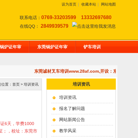
设为首页
|
收藏本站
|
网站地图
0769-33203599
13332697680
联系电话：
2849939579
在线QQ：
锅炉证年审
东莞锅炉证年审
铲车培训
东莞诚材叉车培训www.28af.com,开设：东莞挖掘
培训资讯
前位置：
首页
>
培训资讯
培训资讯
报名了解问题
网站新闻公告
考证6天，学费1000
教学风采
岗证；，校址：东莞市