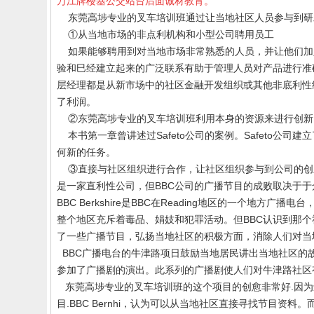
万江牌楼基公交站台后面诚材教育。
东莞高埗专业的叉车培训班
通过让当地社区人员参与到研
①从当地市场的非点利机构和小型公司聘用员工
如果能够聘用到对当地市场非常熟悉的人员，并让他们加
验和巳经建立起来的广泛联系有助于管理人员对产品进行准
层经理都是从新市场中的社区金融开发组织或其他非底利性
了利润。
②
东莞
高埗专业的叉车培训
班
利用本身的资源来进行创新
本书第一章曾讲述过
Safeto
公司的案例。
Safeto
公司建立
何新的任务。
③直接与社区组织进行合作，让社区组织参与到公司的创
是一家直利性公司，但
BBC
公司的广播节目的成败取决于于
BBC Berkshire
是
BBC
在
Reading
地区的一个地方广播电台
整个地区充斥着毒品、娟妓和犯罪活动。但
BBC
认识到那个
了一些广播节目，弘扬当地社区的积极方面，消除人们对当
BBC
广播电台的牛津路项日鼓励当地居民讲出当地社区的
参加了广播剧的演出。此系列的广播剧使人们对牛津路社区
东莞高埗专业的叉车培训班的
这个项目的创愈非常好
.
因为
目
.BBC Bernhi
，认为可以从当地社区直接寻找节目资料。