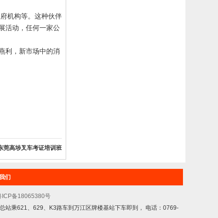
政府机构等。这种伙伴
展活动，任何一家公
燕利，新市场中的消
东莞高埗叉车考证培训班
我们
ICP备18065380号
乘621、629、K3路车到万江区牌楼基站下车即到， 电话：0769-