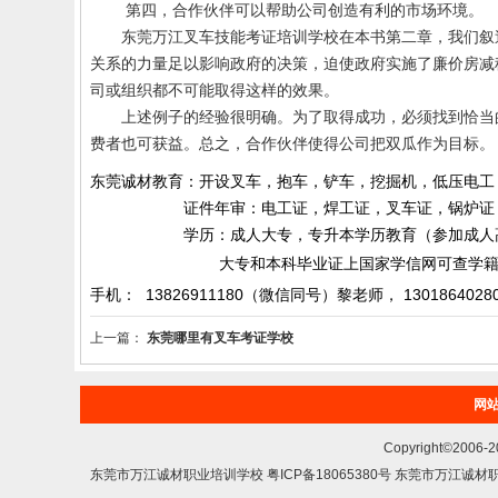
第四，合作伙伴可以帮助公司创造有利的市场环境。
东莞万江叉车技能考证培训学校
在本书第二章，我们叙
关系的力量足以影响政府的决策，迫使政府实施了廉价房减
司或组织都不可能取得这样的效果。
上述例子的经验很明确。为了取得成功，必须找到恰当
费者也可获益。总之，合作伙伴使得公司把双瓜作为目标。
东莞诚材教育：开设叉车，抱车，铲车，挖掘机，低压电工
证件年审：电工证，焊工证，叉车证，锅炉证，起
学历：成人大专，专升本学历教育（参加成人高考）
大专和本科毕业证上国家学信网可查学籍和
手机： 13826911180（微信同号）黎老师，
1301864028
上一篇：
东莞哪里有叉车考证学校
网
Copyright©200
东莞市万江诚材职业培训学校 粤ICP备18065380号 东莞市万江