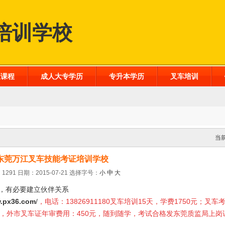
培训学校
业课程
成人大专学历
专升本学历
叉车培训
当
东莞万江叉车技能考证培训学校
1291 日期：2015-07-21
选择字号：
小
中
大
，有必要建立伙伴关系
.px36.com
/
，电话：13826911180叉车培训15天，学费1750元；叉车
0元，外市叉车证年审费用：450元，随到随学，考试合格发东莞质监局上