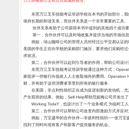
万江牌楼基公交站台后面诚材教育。
东莞万江叉车技能考证培训学校
在本书的开始部分，我
保持长期的和谐关系，而伙伴关系是一个非常重要的工具。
伙伴关系有助于公司获得本书中提到的其他四个成功
第一，合作伙伴可以及时地收集并提供当地的市场信
例如，绿山咖啡公司的管理人员对经过公平交易认证的
美国的学生正在向学校的采购部门施压，要求他们采购经过
求状况。
第二，合作伙伴可以起到引导者的作用，帮助公司设计
东莞
万江叉车技能考证
培训学校
通过这种方式，
Operat
家批评一些银行向低收人人士收取倾外的费用。
Operation 
财，并有助于这些消费者享受到所有的银行服务
.
在美国，非点利性组织正在成为促进创新的发动机，尤
产生双班的结果。例如，
Self-Help
帮助范妮梅公司开发出了
Working TodaY
，也设计出了一个业务模式
:
为临时工人
第三，合作伙伴可以帮助公司改变内部激励方式并应对
例如，万宝盛华的合作伙伴—非嵌利性组织
~
一使万宝
找到了同时向现有客户和新客户提供服务的机会。