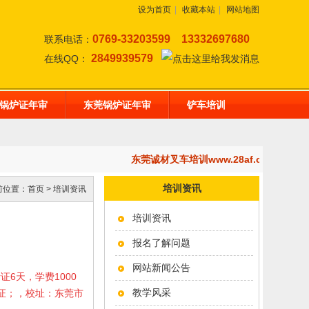
设为首页
|
收藏本站
|
网站地图
0769-33203599
13332697680
联系电话：
2849939579
在线QQ：
锅炉证年审
东莞锅炉证年审
铲车培训
东莞诚材叉车培训www.28af.com,开
培训资讯
前位置：
首页
>
培训资讯
培训资讯
报名了解问题
网站新闻公告
考证6天，学费1000
教学风采
岗证；，校址：东莞市