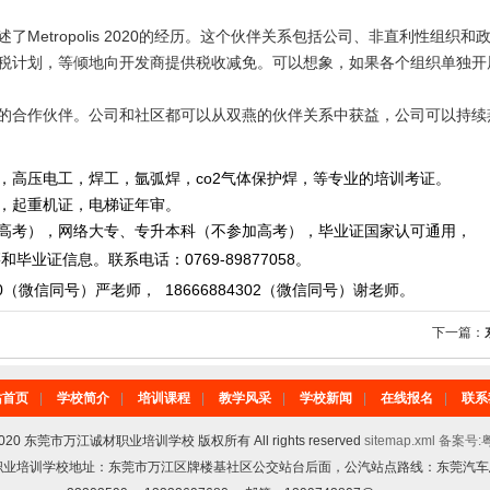
述了
Metropolis 2020
的经历。这个伙伴关系包括公司、非直利性组织和
税计划，等倾地向开发商提供税收减免。可以想象，如果各个组织单独开
的合作伙伴。公司和社区都可以从双燕的伙伴关系中获益，公司可以持续
，高压电工，焊工，氩弧焊，co2气体保护焊，等专业的培训考证。
重机证，电梯证年审。
，网络大专、专升本科（不参加高考），毕业证国家认可通用，
毕业证信息。
联系电话
：
0769-89877058
。
0
（微信同号）严老师
，
18666884302
（微信同号）
谢老师。
下一篇：
站首页
|
学校简介
|
培训课程
|
教学风采
|
学校新闻
|
在线报名
|
联系
6-2020 东莞市万江诚材职业培训学校 版权所有 All rights reserved
sitemap.xml
备案号:粤
诚材职业培训学校地址：东莞市万江区牌楼基社区公交站台后面，公汽站点路线：东莞汽车总站