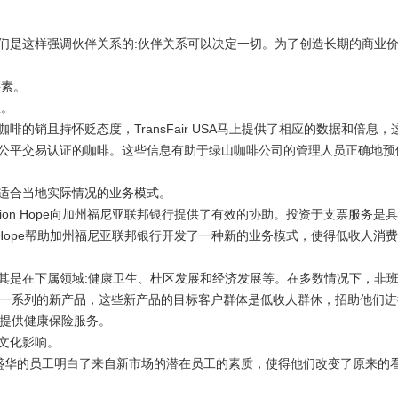
们是这样强调伙伴关系的
:
伙伴关系可以决定一切。为了创造长期的商业
要素。
息。
咖啡的销且持怀贬态度，
TransFair USA
马上提供了相应的数据和倍息，
公平交易认证的咖啡。这些信息有助于绿山咖啡公司的管理人员正确地预
适合当地实际情况的业务模式。
ion Hope
向加州福尼亚联邦银行提供了有效的协助。投资于支票服务是具
Hope
帮助加州福尼亚联邦银行开发了一种新的业务模式，使得低收人消费
其是在下属领域
:
健康卫生、杜区发展和经济发展等。在多数情况下，非
一系列的新产品，这些新产品的目标客户群体是低收人群休，招助他们进
提供健康保险服务。
文化影响。
盛华的员工明白了来自新市场的潜在员工的素质，使得他们改变了原来的