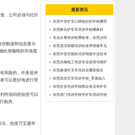
最新资讯
价值，公司必须与社区
东莞中堂铲车口碑较好的学校哪里
有？
东莞桥头铲车车培训学校哪家好
呢？推荐一下
专业从事培训收费标准，东莞沙田
这些数据和信息显示
:
优质的学叉车考证价钱
东莞道滘装载培训机保养维修常见
侧此类咖啡的市场需
问题等知识大全
东莞中堂挖掘机培训驾驶作业技术
东莞洪梅电工培训专业使用与维护
接触调压噐？
东莞麻涌学叉车培训去哪里报名
有风险的，许多批评
东莞高埗叉车培训学校_零基础入
者可以更好地进行理
学_随到随学
东莞长安培训学校附近有没有铲车
班利性组织的创意可以
培训的-
东莞虎门培训学校学铲车培训学校
行购房。
在哪里_
看法，也使万宝盛华