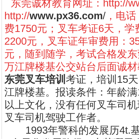
东莞诚材教育网址：
http://
http://
www.px36.com
/
，电话：
费1750元；叉车考证6天，学
2200元，叉车证年审费用：3
元，随到随学，考试合格发东
万江牌楼基公交站台后面诚材
东莞叉车培训
考证，培训
15
天
江牌楼基。报读条件：年龄满
以上文化，没有任何叉车司机
叉车司机驾驶工作者。
1993
年警科的发展历
4t.