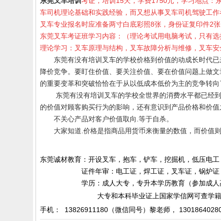
东莞叉车培训
考证，培训
15
天，学费
1750
元，学习地点：
车司机理论基础和实践经验，而又想从事叉车司机驾驶工作
叉车专业报名时应准备两寸白底彩照
8
张，身份证复印件
2
张
东莞叉车考证班学习内容：（理论考试用电脑考试，只有选
理论学习：叉车原理与结构，叉车故障分析与维修，叉车安
东莞有没有培训叉车的学校
价格到价值的动成长时代已
降价竞争。要盯住价值、要关注价值、要在价值问题上做文
的重要变革和突破恰恰在于从以低成本低价为主的竞争转
东莞有没有
培训叉车的学校
全世界的消费水平都已经
的价值对顾客购买行为的影响，还有意识到产品价格和价值
不关心产品对客户价值取向
.
等于自杀。
大家知道
.
价格是指商品用货币来衡量的数值，而价值
东莞诚材教育：开设叉车，抱车，铲车，挖掘机，低压电工
证件年审：电工证，焊工证，叉车证，锅炉证，起
学历：成人大专，专升本学历教育（参加成人高考）
大专和本科毕业证上国家学信网可查学籍和
手机： 13826911180（微信同号）黎老师，
1301864028