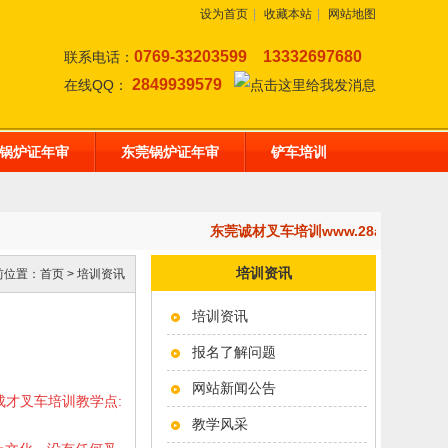
设为首页
|
收藏本站
|
网站地图
0769-33203599
13332697680
联系电话：
2849939579
在线QQ：
锅炉证年审
东莞锅炉证年审
铲车培训
东莞诚材叉车培训www.28af.com
培训资讯
前位置：
首页
>
培训资讯
培训资讯
报名了解问题
网站新闻公告
成才叉车培训教学点
:
教学风采