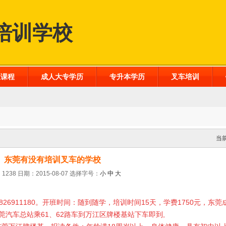
培训学校
业课程
成人大专学历
专升本学历
叉车培训
当
东莞有没有培训叉车的学校
1238 日期：2015-08-07
选择字号：
小
中
大
826911180
。开班时间：随到随学，培训时间
15
天，学费
175
0元，东莞
莞汽车总站乘
61
、
62
路车到万江区牌楼基站下车即到
,