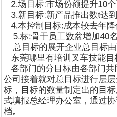
2.
场目标
:
市场份额提升
10
个
3.
新目标
:
新产品推出数
t
达
4.
本控制目标
:
成本较去年降
5.
标
:
骨干员工数盆增加
40
总目标的展开企业总目标由
东莞哪里有
培训叉车技能
目
各部门的分目标由各部门共
公司接着就对总目标进行层层
标，目标的数量制定出的目标
式填报总经理办公室，通过协
档。