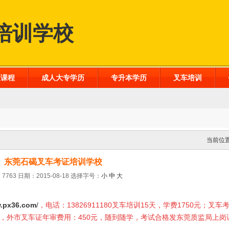
培训学校
业课程
成人大专学历
专升本学历
叉车培训
当前位
东莞石碣叉车考证培训学校
7763 日期：2015-08-18
选择字号：
小
中
大
.px36.com
/
，电话：13826911180叉车培训15天，学费1750元；叉车
0元，外市叉车证年审费用：450元，随到随学，考试合格发东莞质监局上