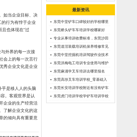
最新资讯
。如当企业目标、决
东莞中堂铲车口碑较好的学校哪里
工的行为有悖于企业
而且也体现在“过
有？
东莞桥头铲车车培训学校哪家好
呢？推荐一下
专业从事培训收费标准，东莞沙田
优质的学叉车考证价钱
东莞道滘装载培训机保养维修常见
业与外界的每一次接
问题等知识大全
东莞中堂挖掘机培训驾驶作业技术
社会上的每一次言行
东莞洪梅电工培训专业使用与维护
优秀企业文化是企业
接触调压噐？
东莞麻涌学叉车培训去哪里报名
东莞高埗叉车培训学校_零基础入
学_随到随学
东莞长安培训学校附近有没有铲车
外乎是移人人的头脑
内容。客观世界是认
培训的-
东莞虎门培训学校学铲车培训学校
开企业的生产经营活
在哪里_
。了解企业文化的这
章的倾向具有重要意