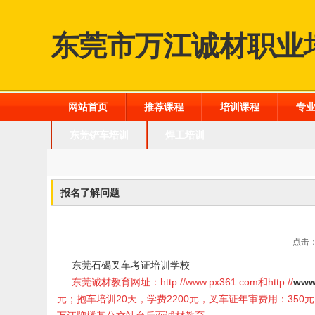
东莞市万江诚材职业
网站首页
推荐课程
培训课程
专
东莞铲车培训
焊工培训
报名了解问题
点击：
东莞石碣叉车考证培训学校
东莞诚材教育网址：
http://www.px361.com
和
http://
www
元；抱车培训20天，学费2200元，叉车证年审费用：35