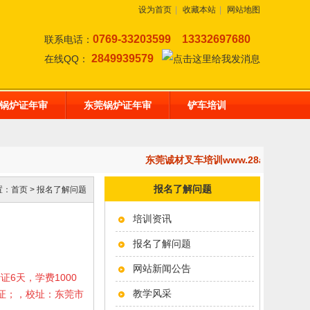
设为首页
|
收藏本站
|
网站地图
0769-33203599
13332697680
联系电话：
2849939579
在线QQ：
锅炉证年审
东莞锅炉证年审
铲车培训
东莞诚材叉车培训www.28af.com
报名了解问题
置：
首页
>
报名了解问题
培训资讯
报名了解问题
网站新闻公告
考证6天，学费1000
教学风采
岗证；，校址：东莞市