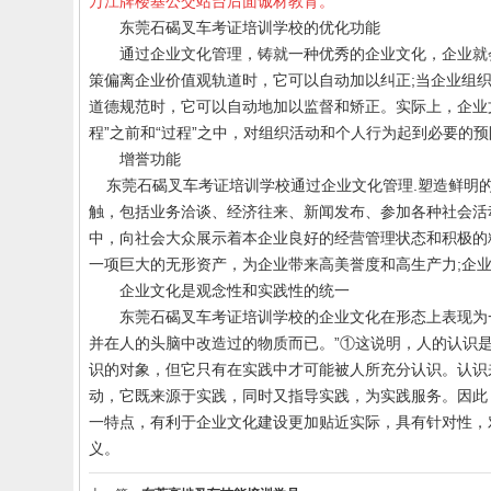
万江牌楼基公交站台后面诚材教育。
东莞石碣叉车考证培训学校的
优化功能
通过企业文化管理，铸就一种优秀的企业文化，企业就
策偏离企业价值观轨道时，它可以自动加以纠正
;
当企业组
道德规范时，它可以自动地加以监督和矫正。实际上，企业
程”之前和“过程”之中，对组织活动和个人行为起到必要的
增誉功能
东莞石碣
叉车考证培训
学校
通过企业文化管理
.
塑造鲜明
触，包括业务洽谈、经济往来、新闻发布、参加各种社会活
中，向社会大众展示着本企业良好的经营管理状态和积极的
一项巨大的无形资产，为企业带来高美誉度和高生产力
;
企
企业文化是观念性和实践性的统一
东莞石碣叉车考证培训学校的
企业文化在形态上表现为
并在人的头脑中改造过的物质而已。”①这说明，人的认识
识的对象，但它只有在实践中才可能被人所充分认识。认识
动，它既来源于实践，同时又指导实践，为实践服务。因此
一特点，有利于企业文化建设更加贴近实际，具有针对性，
义。