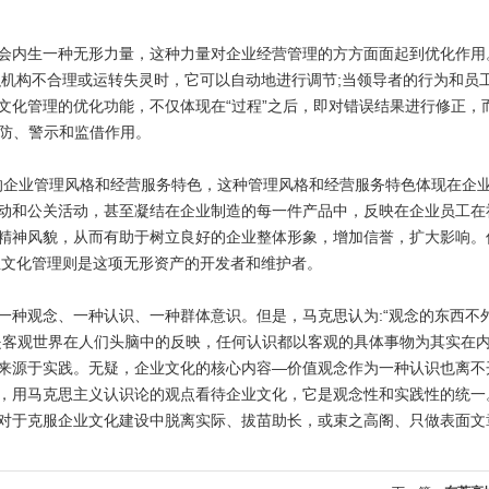
会内生一种无形力量，这种力量对企业经营管理的方方面面起到优化作用
织机构不合理或运转失灵时，它可以自动地进行调节
;
当领导者的行为和员
文化管理的优化功能，不仅体现在“过程”之后，即对错误结果进行修正，
预防、警示和监借作用。
的企业管理风格和经营服务特色，这种管理风格和经营服务特色体现在企
动和公关活动，甚至凝结在企业制造的每一件产品中，反映在企业员工在
精神风貌，从而有助于树立良好的企业整体形象，增加信誉，扩大影响。
业文化管理则是这项无形资产的开发者和维护者。
一种观念、一种认识、一种群体意识。但是，马克思认为
:
“观念的东西不
是客观世界在人们头脑中的反映，任何认识都以客观的具体事物为其实在
来源于实践。无疑，企业文化的核心内容—价值观念作为一种认识也离不
，用马克思主义认识论的观点看待企业文化，它是观念性和实践性的统一
对于克服企业文化建设中脱离实际、拔苗助长，或束之高阁、只做表面文