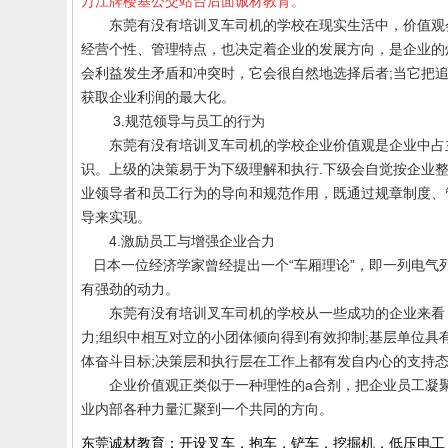
万江牌楼基公交站台后面诚材教育。
东莞有没有培训叉车司机的学校
在现实生活中，价值观
经营个性、管理特点，也决定着企业的发展方向，是企业的
会利益发生矛盾和冲突时，它会很自然地选择后者
;
当它把
获取企业利润的最大化。
3.
规范领导与员工的行为
东莞有没有
培训叉车司机的学校
企业价值观是企业中占
识。上级的决策易于为下级理解和执行
.
下级会自觉按企业
业领导者和员工行为的导向和规范作用，既通过规章制度、
导来实现。
4.
激励员工与增强企业合力
日本一位经济学家曾经提出一个“车厢理论”，即一列电气
有强劲的动力。
东莞有没有培训叉车司机的学校
从一些成功的企业来看
力
;
组织中相互对立的小团体倾向得到有效抑制
;
基层单位具
体奋斗目标
;
决策层和执行层在工作上都有发自内心的支持
企业价值观正类似于一种理性的
a
合剂，把企业员工凝
业内部各种力量汇聚到一个共同的方向。
东莞诚材教育：开设叉车，抱车，铲车，挖掘机，低压电工