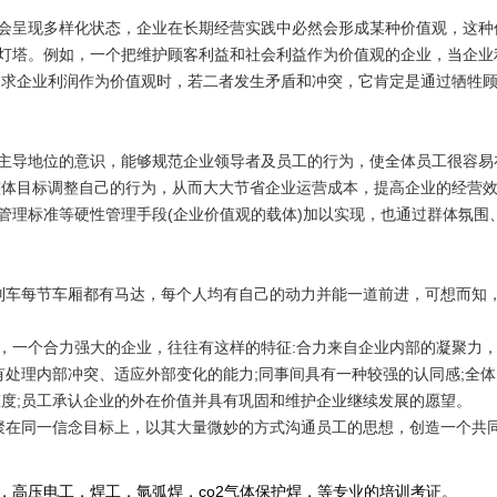
会呈现多样化状态，企业在长期经营实践中必然会形成某种价值观，这种
灯塔。例如，一个把维护顾客利益和社会利益作为价值观的企业，当企业
追求企业利润作为价值观时，若二者发生矛盾和冲突，它肯定是通过牺牲
主导地位的意识，能够规范企业领导者及员工的行为，使全体员工很容易
整体目标调整自己的行为，从而大大节省企业运营成本，提高企业的经营
管理标准等硬性管理手段
(
企业价值观的载体
)
加以实现，也通过群体氛围
列车每节车厢都有马达，每个人均有自己的动力并能一道前进，可想而知
，一个合力强大的企业，往往有这样的特征
:
合力来自企业内部的凝聚力
有处理内部冲突、适应外部变化的能力
;
同事间具有一种较强的认同感
;
全体
态度
;
员工承认企业的外在价值并具有巩固和维护企业继续发展的愿望。
聚在同一信念目标上，以其大量微妙的方式沟通员工的思想，创造一个共
，高压电工，焊工，氩弧焊，co2气体保护焊，等专业的培训考证。