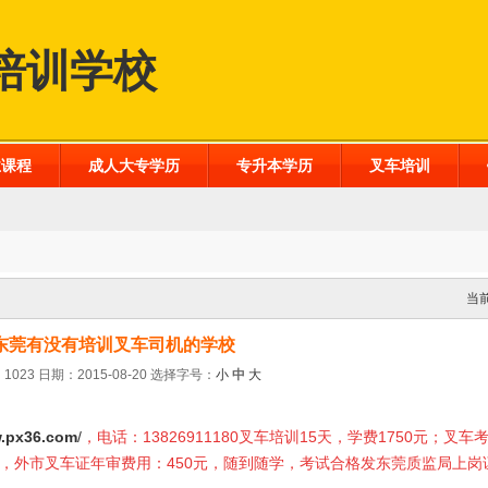
培训学校
业课程
成人大专学历
专升本学历
叉车培训
当
东莞有没有培训叉车司机的学校
1023 日期：2015-08-20
选择字号：
小
中
大
.px36.com
/
，电话：13826911180叉车培训15天，学费1750元；叉车
0元，外市叉车证年审费用：450元，随到随学，考试合格发东莞质监局上