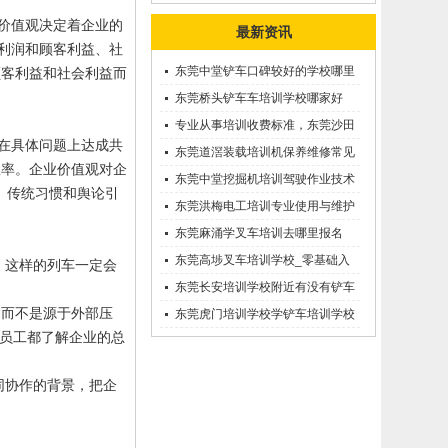
价值观决定着企业的
最新资讯
利润和顾客利益、社
东莞中堂铲车口碑较好的学校哪里
顾客利益和社会利益而
有？
东莞桥头铲车车培训学校哪家好
呢？推荐一下
专业从事培训收费标准，东莞沙田
在具体问题上达成共
优质的学叉车考证价钱
东莞道滘装载培训机保养维修常见
效率。企业价值观对企
问题等知识大全
东莞中堂挖掘机培训驾驶作业技术
、传统习惯和舆论引
东莞洪梅电工培训专业使用与维护
接触调压噐？
东莞麻涌学叉车培训去哪里报名
东莞高埗叉车培训学校_零基础入
，这样的列车一定会
学_随到随学
东莞长安培训学校附近有没有铲车
，而不是源于外部压
培训的-
东莞虎门培训学校学铲车培训学校
员工都了解企业的总
在哪里_
同协作的背景，把企