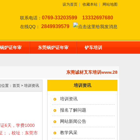
设为首页
|
收藏本站
|
网站地图
0769-33203599
13332697680
联系电话：
2849939579
在线QQ：
锅炉证年审
东莞锅炉证年审
铲车培训
东莞诚材叉车培训www.28af.com
培训资讯
前位置：
首页
>
培训资讯
培训资讯
报名了解问题
网站新闻公告
考证6天，学费1000
教学风采
岗证；，校址：东莞市