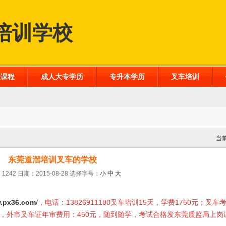
培训学校
业课程
成人大专学历
专升本学历
叉车培训
当
东莞道滘培训叉车的学校
1242 日期：2015-08-28
选择字号：
小
中
大
.px36.com
/
，电话：13826911180叉车培训15天，学费1750元；叉车
0元，外市叉车证年审费用：450元，随到随学，考试合格发东莞质监局上