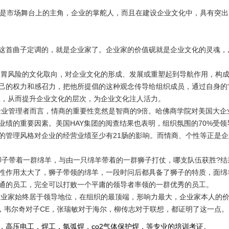
是市场舞台上的主角，企业的掌舵人，而且在建设企业文化中，具有突出
这首曲子定调的，就是企业家了。企业家的价值砚就是企业文化的灵魂，
敢胃风险的文化取向，对企业文化的形成、发展或重塑起到导航作用，构
己的权力和感召力，把他所提倡的这种观念传导给组织成员，通过自身的“
理，从而提升企业文化的层次，为企业文化注人活力。
企业管理者而言，情商的重要性竞然是智商的
9
倍。哈佛商学院对美国大企
业绩的重要因素。美国
HAY
集团的阅查结果也表明，组织氛围的
70%
受领
的管理风格对企业的经营业绩至少有
21
肠的影响。而情商、个性等正是企
脚子带着一群绵羊，与由一只绵羊带着的一群狮子打仗，哪支队伍获胜
?
结
性作用太大了，狮子带领的绵羊，一段时问后都具备了狮子的特质，面绵
通的员工，完全可以打败一个平庸的领导者率领的一群优秀的员工。
企业家始终居于领导地位，在组织的最顶端，形响力最大，企业家本人的
，韦尔奇对子
CE
，张瑞敏对于海尔，柳传志对于联想，都证明了这一
，高压电工，焊工，氩弧焊，co2气体保护焊，等专业的培训考证。