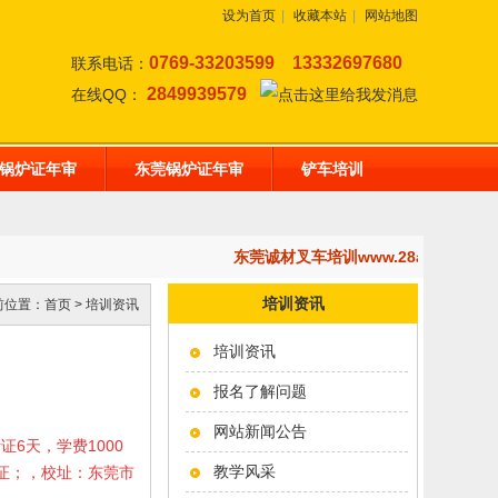
设为首页
|
收藏本站
|
网站地图
0769-33203599
13332697680
联系电话：
2849939579
在线QQ：
锅炉证年审
东莞锅炉证年审
铲车培训
东莞诚材叉车培训www.28af.com
培训资讯
前位置：
首页
>
培训资讯
培训资讯
报名了解问题
网站新闻公告
考证6天，学费1000
教学风采
岗证；，校址：东莞市