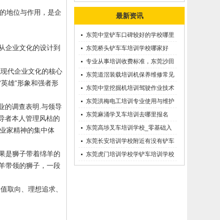
的地位与作用，是企
最新资讯
东莞中堂铲车口碑较好的学校哪里
从企业文化的设计到
有？
东莞桥头铲车车培训学校哪家好
呢？推荐一下
专业从事培训收费标准，东莞沙田
成现代企业文化的核心
优质的学叉车考证价钱
东莞道滘装载培训机保养维修常见
英雄”形象和强者形
问题等知识大全
东莞中堂挖掘机培训驾驶作业技术
东莞洪梅电工培训专业使用与维护
业的调查表明
.
与领导
接触调压噐？
东莞麻涌学叉车培训去哪里报名
导者本人管理风枯的
东莞高埗叉车培训学校_零基础入
业家精神的集中体
学_随到随学
东莞长安培训学校附近有没有铲车
果是狮子带着绵羊的
培训的-
东莞虎门培训学校学铲车培训学校
羊带领的狮子，一段
在哪里_
价值取向、理想追求、
点。