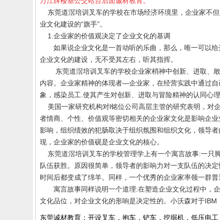
万江牌楼基公交站台后面诚材教育。
东莞道滘培训叉车的学校
在市场经济环境里，企业家不但
业文化建设的“旗手”。
1.
企业家的价值观决定了企业文化的基调
如果说企业文化是一首动听的乐曲，那么，唯一可以给
企业文化的建设，无不受其左右，听其指挥。
东莞
道滘培训叉车
的学校
企业家梢神中创新、进取、
内容。企业家精神的体现者—企业家，在经营实践中通过自
象，感染员工
.
使其产生对创新、进取与冒险精神的认同心
美国一家研究机构对
l
铭位公司高层主管的研究表明，对
者情商、个性、价值观等密切相关的企业家文化是影响企业
影响，组织绩效的犯肠取决于组织氛围和组织文化，领导者
现，企业家的价值砚是企业文化的核心。
东莞道滘培训叉车的学校
管理学上有一个寓言故事
:
一只
队伍获胜。原因很简单，领导者的影响力对一支队伍的决定
时间后都变成了绵羊。同样，一个优秀的企业家率领一群普
寓言故事同样说明一个道理
:
在塑造企业文化过程中，
文化品位，对企业文化的形响是决定性的。小沃森对于
IBM
东莞诚材教育：开设叉车，抱车，铲车，挖掘机，低压电工