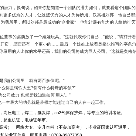
的潜力，换句说，如果你想知道一个团队的潜力如何，就要看这个团队的
到更多优秀的人才，让这些优秀的人才为你所用。汉高祖刘邦，他自己都
人为我所用，所以刘邦是最成功的“企业家”，他能让最有能力的人给他打
董事的桌前放了一个娃娃玩具。“这就代表你们自己，”他说，“请打开看
打开它，里面还有一个更小的……最后一个娃娃上放着奥格尔维写的字条
:
你录用的人比你的水平还高，我们的公司将成为巨人公司。”这就是奥格
是我们公司里，就有两百多位呢。”
什么你是钢铁大王
?
你有什么特珠的本领
?
”
为公司效力
.
也就是我知道如何‘用人’。”
他一生最大的功劳就是带领才能超过自己的人在一起工作。
，高压电工，焊工，氩弧焊，co2气体保护焊，等专业的培训考证。
重机证，电梯证年审。
，网络大专、专升本科（不参加高考），毕业证国家认可通用，
毕业证信息。
联系电话
：
0769-89877058
。