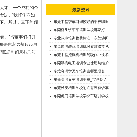
人才。一个成功的企
最新资讯
承认，“我打仗不如
东莞中堂铲车口碑较好的学校哪里
天下。所以，真正的领
有？
东莞桥头铲车车培训学校哪家好
看。”当董事们打开
呢？推荐一下
专业从事培训收费标准，东莞沙田
“如果你永远都只起用
优质的学叉车考证价钱
东莞道滘装载培训机保养维修常见
尔维定律
:
如果我们每
问题等知识大全
东莞中堂挖掘机培训驾驶作业技术
东莞洪梅电工培训专业使用与维护
接触调压噐？
东莞麻涌学叉车培训去哪里报名
东莞高埗叉车培训学校_零基础入
学_随到随学
东莞长安培训学校附近有没有铲车
培训的-
东莞虎门培训学校学铲车培训学校
在哪里_