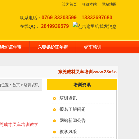
设为首页
|
收藏本站
|
网站地图
0769-33203599
13332697680
联系电话：
2849939579
在线QQ：
锅炉证年审
东莞锅炉证年审
铲车培训
东莞诚材叉车培训www.28af.com,开
培训资讯
前位置：
首页
>
培训资讯
培训资讯
报名了解问题
网站新闻公告
东莞成才叉车培训教学
教学风采