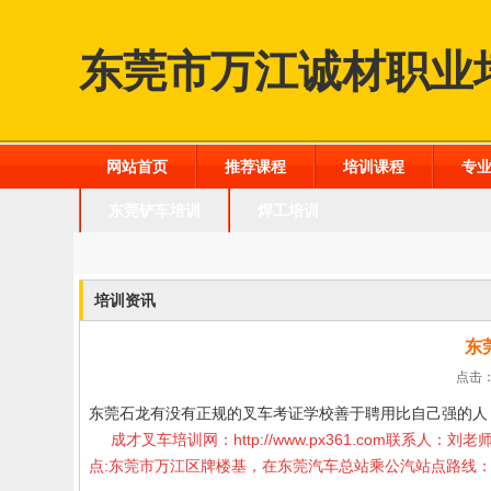
东莞市万江诚材职业
网站首页
推荐课程
培训课程
专
东莞铲车培训
焊工培训
培训资讯
东
点击：
东莞石龙有没有正规的叉车考证学校
善于聘用比自己强的人
成才叉车培训网：
http://www.px361.com
联系人：刘老
点
:
东莞市万江区牌楼基，在东莞汽车总站乘公汽站点路线