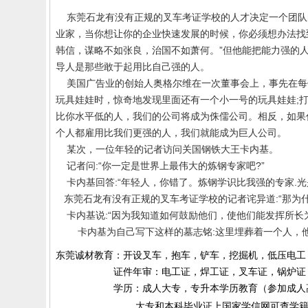
东莞石龙有没有正规的叉车考证学校的人才决定一个团队
业家，当你想让你的企业快速发展的时候，你必须想办法找
韩信，谋略不如张良，治国不如萧何。”但他能把能力强的
导人是那些敢于起用比自己强的人。
美国广告业的创始人奥格尔维在一次董事会上，事先在每位
玩具娃娃时，惊奇地发现里面还有一个小一号的玩具娃娃
;
比你水平低的人，我们的公司将成为侏儒公司。相反，如果
个人都雇用比我们更强的人，我们就能成为巨人公司。
某次，一位年轻的记者访问关国钢铁大王卡内基。
记者问
:
“你一定是世界上最伟大的炼钢专家吧
?
”
卡内基回答
:
“年轻人，你错了。炼钢学识比我强的专家
.
光
东莞石龙有没有
正规的叉车考证
学校的记者诧异道
:
“那为
卡内基说
:
“因为我知道如何鼓励他们，使他们能发挥所长
卡内基为自己写下这样的墓志铭
:
这里埋葬着一个人，
东莞诚材教育：开设叉车，抱车，铲车，挖掘机，低压电工
证件年审：电工证，焊工证，叉车证，锅炉证，起
学历：成人大专，专升本学历教育（参加成人高考）
大专和本科毕业证上国家学信网可查学籍和