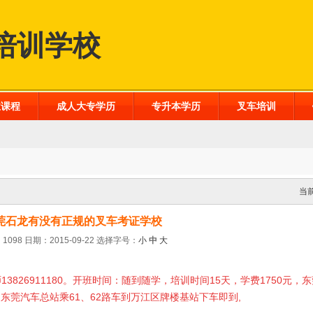
培训学校
业课程
成人大专学历
专升本学历
叉车培训
当
莞石龙有没有正规的叉车考证学校
1098 日期：2015-09-22
选择字号：
小
中
大
师
13826911180
。开班时间：随到随学，培训时间
15
天，学费
175
0元，
：东莞汽车总站乘
61
、
62
路车到万江区牌楼基站下车即到
,