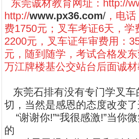
东莞诚材教育网址：
http://
http://
www.px36.com
/
，电话：
费1750元；叉车考证6天，学
2200元，叉车证年审费用：3
元，随到随学，考试合格发东
万江牌楼基公交站台后面诚材
东莞石排有没有专门学叉车
切，当然是感恩的态度改变了
“谢谢你
!
”“我很感激
!
”当你
的