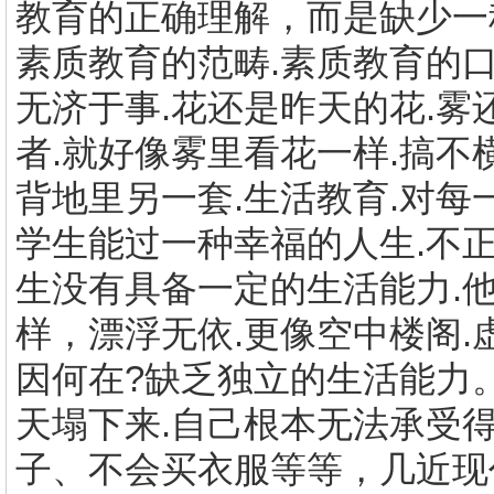
教育的正确理解，而是缺少一
素质教育的范畴
.
素质教育的
无济于事
.
花还是昨天的花
.
雾
者
.
就好像雾里看花一样
.
搞不
背地里另一套
.
生活教育
.
对每
学生能过一种幸福的人生
.
不
生没有具备一定的生活能力
.
样，漂浮无依
.
更像空中楼阁
.
因何在
?
缺乏独立的生活能力
天塌下来
.
自己根本无法承受
子、不会买衣服等等，几近现