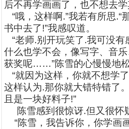
后不再学画画了，也不想去学
“哦，这样啊
.
”我若有所思
.
“
书中去了
!
”我感叹道。
“老师
.
别开玩笑了
.
我可没有
什么也学不会，像写字、音乐
获奖呢……”陈雪的心慢慢地
“就因为这样，你就不想学
这样认为
.
那你就大错特错了。
且是一块好料子
!
”
陈雪感到很惊讶
.
但又很怀
“陈雪，我告诉你，你学画