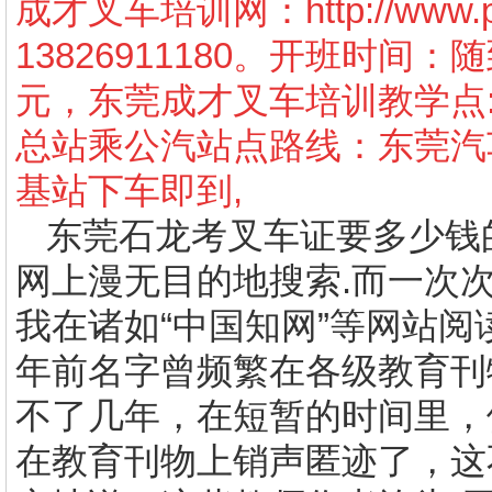
成才叉车培训网：
http://www
13826911180
。开班时间：随
元，东莞成才叉车培训教学点
总站乘公汽站点路线：东莞汽
基站下车即到
,
东莞石龙
考叉车证
要多少钱
网上漫无目的地搜索
.
而一次
我在诸如“中国知网”等网站
年前名字曾频繁在各级教育刊
不了几年，在短暂的时间里，
在教育刊物上销声匿迹了，这