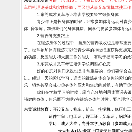
东莞叉车培训
考证，培训
15
天，学费
1750
元，学习地点：
车司机理论基础和实践经验，而又想从事叉车司机驾驶工作
1.
东莞成才叉车考证培训学校
要经常锻炼身体
青少年正是长身体的时候，经常参加体育运动对青少
体 育锻炼，加强我们的身体健康。同学们要多参加体育运
2.
营养补充要跟上
在锻炼身体的过程中，自身的营养吸收也是非常重要
了。经常参加体育锻炼可以使青少年的神经细胞获得更加充
的功能、反应能力和大脑工作的能力，有助于提高学习的效
3.
东莞
成才叉车考证培训
学校
调整好心态
好的心态对你们来说也是非常重要的，你们要学会在
进。经过一天的紧张学习，适当的锻炼身体会使你的紧张的
乐，锻炼甚至会减少你身体的压力和焦虑的感觉，有助于你
你们在学校学习的时候，应当充分地利用体育课去锻
强健的身体，何乐而不为呢
?
在锻炼身体的时候，要合理地
东莞诚材教育：开设叉车，抱车，铲车，挖掘机，低压电工
证件年审：电工证，焊工证，叉车证，锅炉证，起
学历：成人大专，专升本学历教育（参加成人高考）
大专和本科毕业证上国家学信网可查学籍和