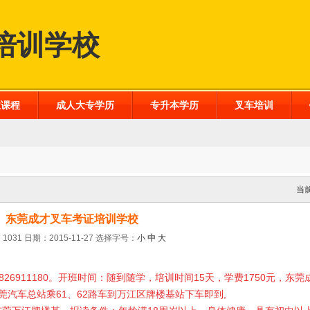
培训学校
业课程
成人大专学历
专升本学历
叉车培训
当
东莞成才叉车考证培训学校
1031 日期：2015-11-27
选择字号：
小
中
大
826911180
。开班时间：随到随学，培训时间
15
天，学费
175
0元，东莞
莞汽车总站乘
61
、
62
路车到万江区牌楼基站下车即到
,