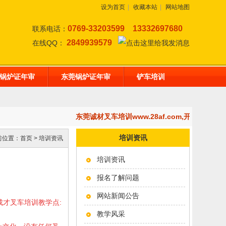
设为首页
|
收藏本站
|
网站地图
0769-33203599
13332697680
联系电话：
2849939579
在线QQ：
锅炉证年审
东莞锅炉证年审
铲车培训
东莞诚材叉车培训www.28af.com,开设：东
培训资讯
前位置：
首页
>
培训资讯
培训资讯
报名了解问题
网站新闻公告
成才叉车培训教学点
:
教学风采