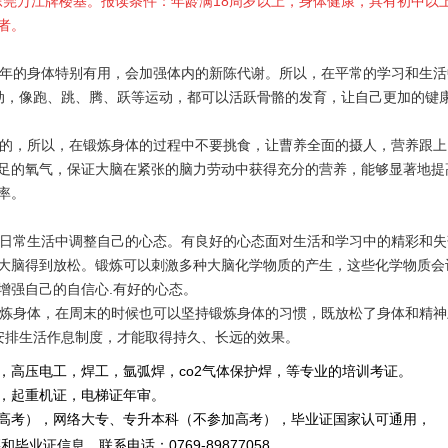
东莞万江牌楼基。报读条件：年龄满
18
周岁以上，身体健康，具有初中以
者。
年的身体特别有用，会加强体内的新陈代谢。所以，在平常的学习和生活
动，像跑、跳、腾、跃等运动，都可以活跃骨骼的发育，让自己更加的键
的，所以，在锻炼身体的过程中不要挑食，让曹养全面的摄人，营养跟上
足的氧气，保证大脑在紧张的脑力劳动中获得充分的营养，能够显著地提
率。
日常生活中调整自己的心态。有良好的心态面对生活和学习中的精彩和失
大脑得到放松。锻炼可以刺激多种大脑化学物质的产生，这些化学物质会
增强自己的自信心
.
有好的心态。
炼身体，在周末的时候也可以坚持锻炼身体的习惯，既放松了身体和精神
安排生活作息制度，才能取得持久、长远的效果。
，高压电工，焊工，氩弧焊，co2气体保护焊，等专业的培训考证。
重机证，电梯证年审。
，网络大专、专升本科（不参加高考），毕业证国家认可通用，
毕业证信息。
联系电话
：
0769-89877058
。