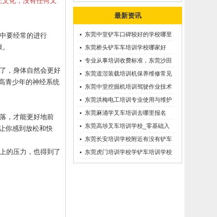
上文化，没有任何叉
最新资讯
东莞中堂铲车口碑较好的学校哪里
中要经常的进行
康。
有？
东莞桥头铲车车培训学校哪家好
呢？推荐一下
专业从事培训收费标准，东莞沙田
了，身体自然会更好
优质的学叉车考证价钱
东莞道滘装载培训机保养维修常见
高青少年的神经系统
问题等知识大全
东莞中堂挖掘机培训驾驶作业技术
东莞洪梅电工培训专业使用与维护
接触调压噐？
东莞麻涌学叉车培训去哪里报名
落，才能更好地前
东莞高埗叉车培训学校_零基础入
让你感到放松和快
学_随到随学
东莞长安培训学校附近有没有铲车
上的压力，也得到了
培训的-
东莞虎门培训学校学铲车培训学校
在哪里_