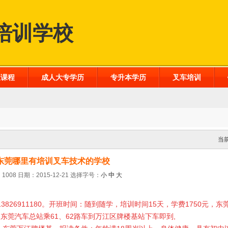
培训学校
业课程
成人大专学历
专升本学历
叉车培训
当
东莞哪里有培训叉车技术的学校
1008 日期：2015-12-21
选择字号：
小
中
大
13826911180
。开班时间：随到随学，培训时间
15
天，学费
175
0元，东
：东莞汽车总站乘
61
、
62
路车到万江区牌楼基站下车即到
,