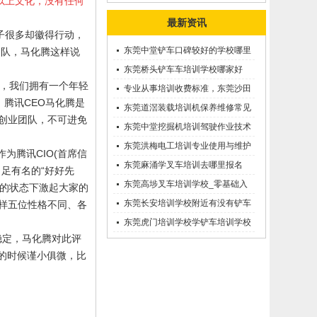
以上文化，没有任何
最新资讯
子很多却徽得行动，
东莞中堂铲车口碑较好的学校哪里
团队，马化腾这样说
有？
东莞桥头铲车车培训学校哪家好
，我们拥有一个年轻
呢？推荐一下
专业从事培训收费标准，东莞沙田
。腾讯
CEO
马化腾是
优质的学叉车考证价钱
东莞道滘装载培训机保养维修常见
创业团队，不可进免
问题等知识大全
东莞中堂挖掘机培训驾驶作业技术
东莞洪梅电工培训专业使用与维护
作为腾讯
CIO(
首席信
接触调压噐？
东莞麻涌学叉车培训去哪里报名
足有名的“好好先
东莞高埗叉车培训学校_零基础入
的状态下激起大家的
学_随到随学
东莞长安培训学校附近有没有铲车
样五位性格不同、各
培训的-
东莞虎门培训学校学铲车培训学校
稳定，马化腾对此评
在哪里_
的时候谨小俱微，比