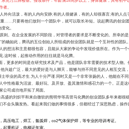
：东莞万江牌楼基。报读条件：年龄满
18
周岁以上，身体健康，具有初中
作者。
人外向活泼，有的人内向安静
;
有的人很健谈，有的人却很寡言
;
有的人点
稳重……只要将他们放到一个团队中，就可以取长补短。说起腾讯的创业
抱变化。
原则。在企业发展的不同阶段，对管理者的要求是不断变化的。所幸的是
”的确如此，腾讯的五位创始人所组成的创业团队就是一个互补性的团队
人的想法和主意都很包容，且能从大家的争论中发现价值所在。作为一个
见
.
这时候，起推动作用的往往就是马化腾。
面，更多的时间是在研究技术及产品，他是团队非常需要的技术型人物。
他兴趁广泛，最大的爱好是与人脚天，能够与持不同意见的人相互交流，
硕士毕业的高才生
.
为人十分严谨
.
同时又是一个非常张扬的人，他能在不同
人中性格最为活波、最好玩、及开放、盈其激情和感召力的一个。正是这
家公司成功地开拓了局面。
自高盛的刘炽平和来自微软的熊明华等高管马化腾的创业团队多年来都很
们不会头脑发热。看起来我们做的事情很多，但都经过了深思熟虑，操作
，高压电工，焊工，氩弧焊，co2气体保护焊，等专业的培训考证。
重机证，电梯证年审。