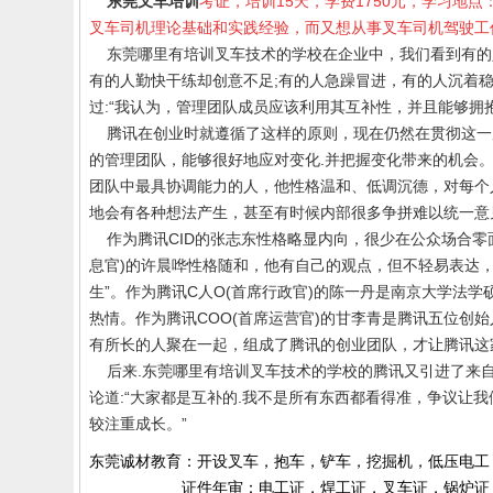
东莞叉车培训
考证，培训
15
天，学费
1750
元，学习地点
叉车司机理论基础和实践经验，而又想从事叉车司机驾驶工
东莞哪里有培训叉车技术的学校
在企业中，我们看到有的
有的人勤快干练却创意不足
;
有的人急躁冒进，有的人沉着
过
:
“我认为，管理团队成员应该利用其互补性，并且能够拥
腾讯在创业时就遵循了这样的原则，现在仍然在贯彻这一
的管理团队，能够很好地应对变化
.
并把握变化带来的机会。
团队中最具协调能力的人，他性格温和、低调沉德，对每个
地会有各种想法产生，甚至有时候内部很多争拼难以统一意
作为腾讯
CID
的张志东性格略显内向，很少在公众场合零
息官
)
的许晨哗性格随和，他有自己的观点，但不轻易表达，
生”。作为腾讯
C
人
O(
首席行政官
)
的陈一丹是南京大学法学
热情。作为腾讯
COO(
首席运营官
)
的甘李青是腾讯五位创始
有所长的人聚在一起，组成了腾讯的创业团队，才让腾讯这
后来
.
东莞哪里有
培训叉车技术的学校
的
腾讯又引进了来
论道
:
“大家都是互补的
.
我不是所有东西都看得准，争议让我
较注重成长。”
东莞诚材教育：开设叉车，抱车，铲车，挖掘机，低压电工
证件年审：电工证，焊工证，叉车证，锅炉证，起