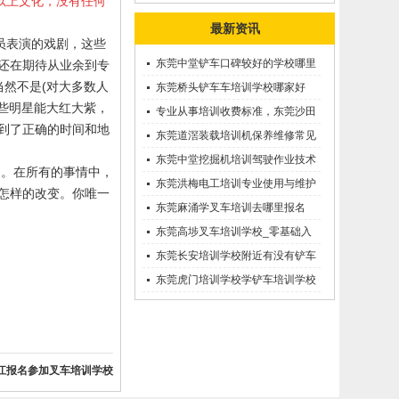
以上文化，没有任何
最新资讯
员表演的戏剧，这些
东莞中堂铲车口碑较好的学校哪里
还在期待从业余到专
然不是(对大多数人
有？
东莞桥头铲车车培训学校哪家好
些明星能大红大紫，
呢？推荐一下
专业从事培训收费标准，东莞沙田
到了正确的时间和地
优质的学叉车考证价钱
东莞道滘装载培训机保养维修常见
问题等知识大全
东莞中堂挖掘机培训驾驶作业技术
它。在所有的事情中，
东莞洪梅电工培训专业使用与维护
怎样的改变。你唯一
接触调压噐？
东莞麻涌学叉车培训去哪里报名
东莞高埗叉车培训学校_零基础入
学_随到随学
东莞长安培训学校附近有没有铲车
培训的-
东莞虎门培训学校学铲车培训学校
在哪里_
江报名参加叉车培训学校