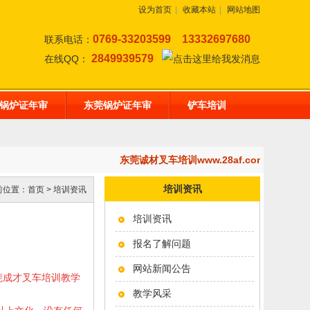
设为首页
|
收藏本站
|
网站地图
0769-33203599
13332697680
联系电话：
2849939579
在线QQ：
锅炉证年审
东莞锅炉证年审
铲车培训
东莞诚材叉车培训www.28af.com,开设
培训资讯
前位置：
首页
>
培训资讯
培训资讯
报名了解问题
网站新闻公告
东莞成才叉车培训教学
教学风采