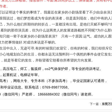
点：东莞万江牌楼基。报读条件：年龄满18周岁以上，身体健康，具有初中
作者。
多可以证明这个事实的事情了。我最近在家乡的小剧场里看了不少由业余演
跟我说过，他们梦想着成为专业的表演者，但是直到现在，他们中有的人
己，为什么他们所期待的转折点，一直都没有出现。是他们天赋不够吗?当
上看到的那些演员差，但为什么这两类人的发展道路截然不同呢?为什么那
却只能一辈子在家乡的小剧场里表演? 只有一个原因:运气。成功的人遇
努力把事情做好.对成功来说是不够的。
生活中出入，无迹可寻;有的时候我们欢迎它，但有的时候，我们却排斥
小心地规划自己的生活，你都永远无法预料到一个偶然的事件会使它发生
的，就是等着它的发生，并盼望着它朝看你所希望的方向发展。
，高压电工，焊工，氩弧焊，co2气体保护焊，等专业的培训考证。
重机证，电梯证年审。
，网络大专、专升本科（不参加高考），毕业证国家认可通用，
毕业证信息。
联系电话
：
0769-89877058
。
0
（微信同号）严老师
，
18666884302
（微信同号）
谢老师。
下一篇：
东莞万