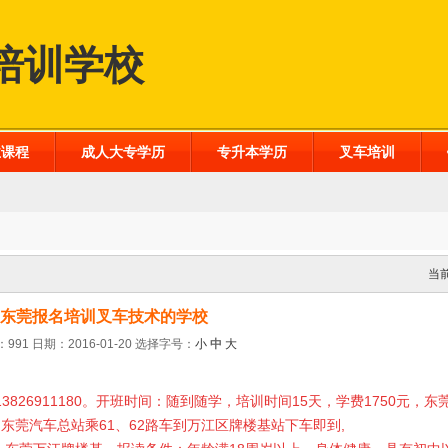
培训学校
业课程
成人大专学历
专升本学历
叉车培训
当
东莞报名培训叉车技术的学校
991 日期：2016-01-20
选择字号：
小
中
大
3826911180。开班时间：随到随学，培训时间15天，学费1750元，
东莞汽车总站乘61、62路车到万江区牌楼基站下车即到,