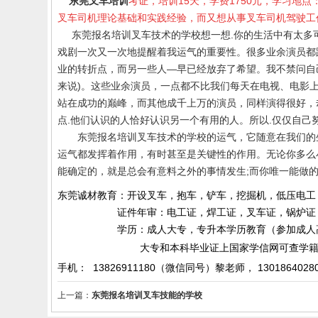
东莞叉车培训
考证，培训15天，学费1750元，学习地
叉车司机理论基础和实践经验，而又想从事叉车司机驾驶工
东莞报名培训叉车技术的学校
想一想.你的生活中有太
戏剧一次又一次地提醒着我运气的重要性。很多业余演员都
业的转折点，而另一些人—早已经放弃了希望。我不禁问自
来说)。这些业余演员，一点都不比我们每天在电视、电影
站在成功的巅峰，而其他成千上万的演员，同样演得很好，
点.他们认识的人恰好认识另一个有用的人。所以.仅仅自己
东莞报名
培训叉车技术的学校
的
运气，它随意在我们的
运气都发挥着作用，有时甚至是关键性的作用。无论你多么
能确定的，就是总会有意料之外的事情发生;而你唯一能做
东莞诚材教育：开设叉车，抱车，铲车，挖掘机，低压电工
证件年审：电工证，焊工证，叉车证，锅炉证，起
学历：成人大专，专升本学历教育（参加成人高考）
大专和本科毕业证上国家学信网可查学籍和
手机： 13826911180（微信同号）黎老师，
1301864028
上一篇：
东莞报名培训叉车技能的学校