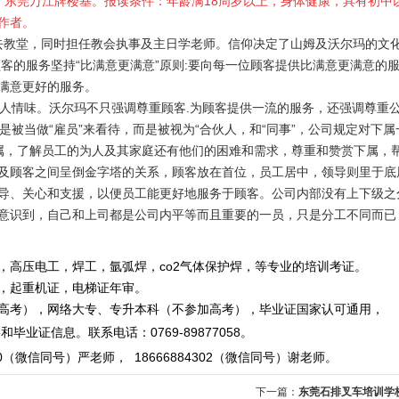
点：东莞万江牌楼基。报读条件：年龄满18周岁以上，身体健康，具有初中
作者。
教堂，同时担任教会执事及主日学老师。信仰决定了山姆及沃尔玛的文
客的服务坚持“比满意更满意”原则:要向每一位顾客提供比满意更满意的
比满意更好的服务。
人情味。沃尔玛不只强调尊重顾客.为顾客提供一流的服务，还强调尊重
是被当做“雇员”来看待，而是被视为“合伙人，和“同事”，公司规定对下属
下属，了解员工的为人及其家庭还有他们的困难和需求，尊重和赞赏下属，
及顾客之间呈倒金字塔的关系，顾客放在首位，员工居中，领导则里于底
导、关心和支援，以便员工能更好地服务于顾客。公司内部没有上下级之
意识到，自己和上司都是公司内平等而且重要的一员，只是分工不同而已
，高压电工，焊工，氩弧焊，co2气体保护焊，等专业的培训考证。
重机证，电梯证年审。
，网络大专、专升本科（不参加高考），毕业证国家认可通用，
毕业证信息。
联系电话
：
0769-89877058
。
0
（微信同号）严老师
，
18666884302
（微信同号）
谢老师。
下一篇：
东莞石排叉车培训学