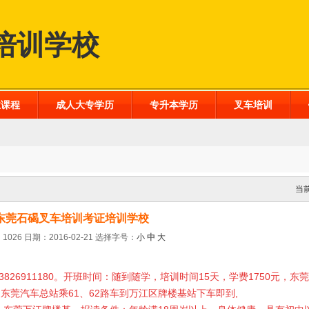
培训学校
业课程
成人大专学历
专升本学历
叉车培训
当
东莞石碣叉车培训考证培训学校
1026 日期：2016-02-21
选择字号：
小
中
大
3826911180。开班时间：随到随学，培训时间15天，学费1750元，
东莞汽车总站乘61、62路车到万江区牌楼基站下车即到,