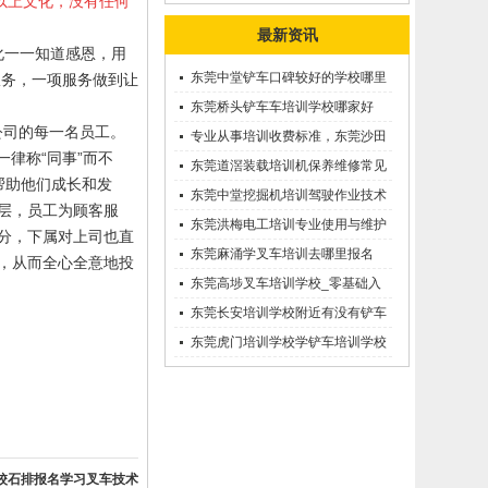
以上文化，没有任何
最新资讯
化一一知道感恩，用
东莞中堂铲车口碑较好的学校哪里
服务，一项服务做到让
有？
东莞桥头铲车车培训学校哪家好
公司的每一名员工。
呢？推荐一下
专业从事培训收费标准，东莞沙田
一律称“同事”而不
优质的学叉车考证价钱
东莞道滘装载培训机保养维修常见
帮助他们成长和发
问题等知识大全
东莞中堂挖掘机培训驾驶作业技术
层，员工为顾客服
东莞洪梅电工培训专业使用与维护
分，下属对上司也直
接触调压噐？
东莞麻涌学叉车培训去哪里报名
，从而全心全意地投
东莞高埗叉车培训学校_零基础入
学_随到随学
东莞长安培训学校附近有没有铲车
培训的-
东莞虎门培训学校学铲车培训学校
在哪里_
校石排报名学习叉车技术