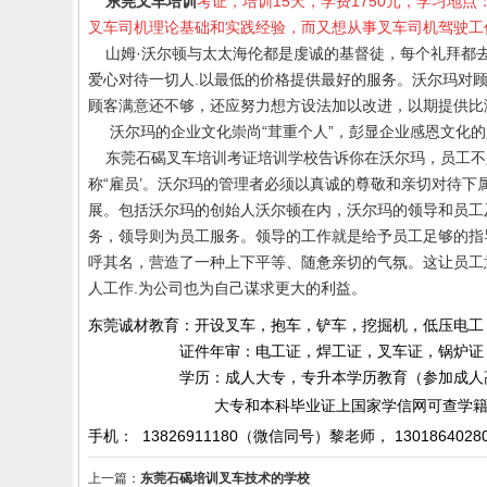
东莞叉车培训
考证，培训15天，学费1750元，学习地
叉车司机理论基础和实践经验，而又想从事叉车司机驾驶工
山姆·沃尔顿与太太海伦都是虔诚的基督徒，每个礼拜都去
爱心对待一切人.以最低的价格提供最好的服务。沃尔玛对顾
顾客满意还不够，还应努力想方设法加以改进，以期提供
沃尔玛的企业文化崇尚“茸重个人”，彭显企业感恩文化的
东莞
石碣
叉车培训考证
培训学校告诉你
在沃尔玛，员工不
称“雇员’。沃尔玛的管理者必须以真诚的尊敬和亲切对待
展。包括沃尔玛的创始人沃尔顿在内，沃尔玛的领导和员工
务，领导则为员工服务。领导的工作就是给予员工足够的指
呼其名，营造了一种上下平等、随惫亲切的气氛。这让员工
人工作.为公司也为自己谋求更大的利益。
东莞诚材教育：开设叉车，抱车，铲车，挖掘机，低压电工
证件年审：电工证，焊工证，叉车证，锅炉证，起
学历：成人大专，专升本学历教育（参加成人高考）
大专和本科毕业证上国家学信网可查学籍和
手机： 13826911180（微信同号）黎老师，
1301864028
上一篇：
东莞石碣培训叉车技术的学校