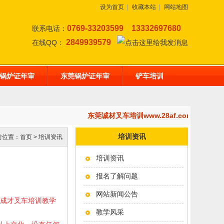
设为首页
|
收藏本站
|
网站地图
0769-33203599
13332697680
联系电话：
2849939579
在线QQ：
锅炉证年审
东莞锅炉证年审
铲车培训
东莞诚材叉车培训www.28af.com,开设
培训资讯
前位置：
首页
>
培训资讯
培训资讯
报名了解问题
网站新闻公告
东莞成才叉车培训教学
教学风采