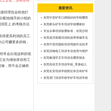
以上文化，没有任何
最新资讯
上级经理也会给他打
东莞中堂铲车口碑较好的学校哪里
以分配他领手的小组的
润至上.的考核办法
有？
东莞桥头铲车车培训学校哪家好
呢？推荐一下
专业从事培训收费标准，东莞沙田
东得更高利润的员工.
优质的学叉车考证价钱
东莞道滘装载培训机保养维修常见
为公司赚更多的钱，
问题等知识大全
东莞中堂挖掘机培训驾驶作业技术
东莞洪梅电工培训专业使用与维护
中经常会出现这样的现
接触调压噐？
东莞麻涌学叉车培训去哪里报名
人正在为增加库存而工
东莞高埗叉车培训学校_零基础入
=想做，而不会正确有
学_随到随学
东莞长安培训学校附近有没有铲车
培训的-
东莞虎门培训学校学铲车培训学校
在哪里_