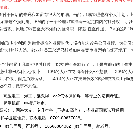
点：东莞万江牌楼基。报读条件：年龄满18周岁以上，身体健康，具有初中
作者。
价衬于日后的专升和加薪有很大的形响。当然，1属经理也有个人计划，
必须按这个挽则走。IBM的每一个经理都掌握着一定范围内的打分权，可
晋职，原地打转甚至大不知前的就降职、降薪.直至件退。IBM的这种“利
司赚取多少利润”为衡量标准的业绩时代，没有能力改善公司业绩、为公司
算“去掉”的人选。敬业的员工永远只想着如何在竞争激烈的市场环境下，
多企业的员工凡事都得过且过，要求“差不多就行了”，于是在他们的工作
必生非=破坏性地做.卜 -10%的人正在等待着什么=不想做. -20%的
作出贡献，在做，但是负效劳动。 -40%的人正在按照低效的标准或方法工作
=做不好，做事不到位。
，高压电工，焊工，氩弧焊，co2气体保护焊，等专业的培训考证。
重机证，电梯证年审。
，网络大专、专升本科（不参加高考），毕业证国家认可通用，
毕业证信息。
联系电话
：
0769-89877058
。
0
（微信同号）严老师
，
18666884302
（微信同号）
谢老师。