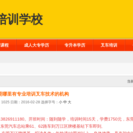
培训学校
业课程
成人大专学历
专升本学历
叉车培训
当
莞哪里有专业培训叉车技术的机构
1025 日期：2016-02-28
选择字号：
小
中
大
3826911180。开班时间：随到随学，培训时间15天，学费1750元，
东莞汽车总站乘61、62路车到万江区牌楼基站下车即到,