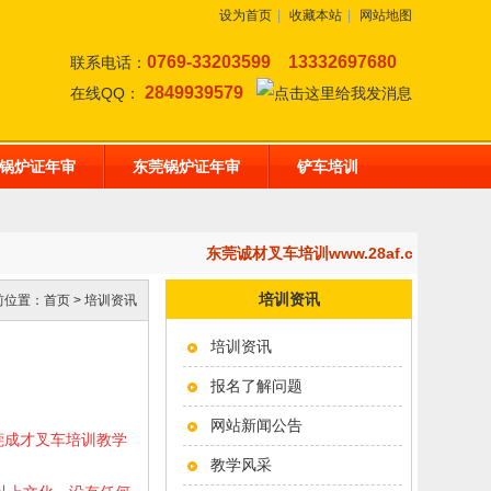
设为首页
|
收藏本站
|
网站地图
0769-33203599
13332697680
联系电话：
2849939579
在线QQ：
锅炉证年审
东莞锅炉证年审
铲车培训
东莞诚材叉车培训www.28af.com,开
培训资讯
前位置：
首页
>
培训资讯
培训资讯
报名了解问题
网站新闻公告
东莞成才叉车培训教学
教学风采