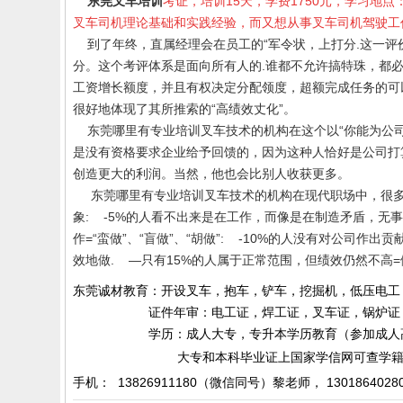
东莞叉车培训
考证，培训15天，学费1750元，学习地
叉车司机理论基础和实践经验，而又想从事叉车司机驾驶工
到了年终，直属经理会在员工的“军令状，上打分.这一评
分。这个考评体系是面向所有人的.谁都不允许搞特珠，都
工资增长额度，并且有权决定分配领度，超额完成任务的可以
很好地体现了其所推索的“高绩效丈化”。
东莞哪里有
专业培训叉车技术的机构
在这个以“你能为公
是没有资格要求企业给予回馈的，因为这种人恰好是公司打
创造更大的利润。当然，他也会比别人收获更多。
东莞哪里有专业培训叉车技术的机构在
现代职场中，很
象: -5%的人看不出来是在工作，而像是在制造矛盾，无事
作=“蛮做”、“盲做”、“胡做”: -10%的人没有对公司
效地做. —只有15%的人属于正常范围，但绩效仍然不高
东莞诚材教育：开设叉车，抱车，铲车，挖掘机，低压电工
证件年审：电工证，焊工证，叉车证，锅炉证，起
学历：成人大专，专升本学历教育（参加成人高考）
大专和本科毕业证上国家学信网可查学籍和
手机： 13826911180（微信同号）黎老师，
1301864028