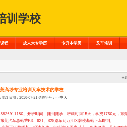
培训学校
业课程
成人大专学历
专升本学历
叉车培训
当
莞高埗专业培训叉车技术的学校
953 日期：2016-07-21
选择字号：
小
中
大
3826911180。开班时间：随到随学，培训时间15天，学费1750元，
莞汽车总站乘K3、621、828路车到万江区牌楼基站下车即到,