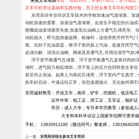
东莞叉车培训
考证，培训15天，学费1750元，学习地
叉车司机理论基础和实践经验，而又想从事叉车司机驾驶工
东莞高埗
专业培训叉车技术的学校
加速油气道堵塞。加
动机加速的需要。加速油气道堵塞。会发生不稳定的出油或
喷嘴或油道堵塞而失效;加速泵出油阀上方通气孔堵死等。
动机熄火，即为急加速故障。检修时，连续突然开闭节气门
塞。先卸下化油器盖，将浮子室内装上汽油，急速开闭节气
必须分解、清洗出油阀、阀座及其通气孔.并用压缩空气吹
浮子室平衡通气孔堵塞。浮子室平衡通气孔是将封闭的浮
堵时，进气阻力相应增加，浮子室上的压力也同样发生变化
甚至停止供油。如果人为将此孔堵死，浮子室内产生真空，
热车好启动，中速运转正常，但怠速易熄火，无论如何调不
东莞诚材教育：开设叉车，抱车，铲车，挖掘机，低压电工
证件年审：电工证，焊工证，叉车证，锅炉证，起
学历：成人大专，专升本学历教育（参加成人高考）
大专和本科毕业证上国家学信网可查学籍和
手机： 13826911180（微信同号）黎老师，
1301864028
上一篇：
东莞高埗报名参加叉车培训