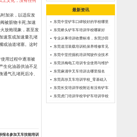
以上文化，没有任何
最新资讯
临时加浓，以适应发
东莞中堂铲车口碑较好的学校哪里
阀被脏物卡死;加速
回火放炮现象，甚至发
有？
东莞桥头铲车车培训学校哪家好
加速泵或加速量孔堵
呢？推荐一下
专业从事培训收费标准，东莞沙田
嘴或油道堵塞。这时
优质的学叉车考证价钱
东莞道滘装载培训机保养维修常见
问题等知识大全
东莞中堂挖掘机培训驾驶作业技术
于使用过程中逐渐被
东莞洪梅电工培训专业使用与维护
产生化油器供油不足
接触调压噐？
东莞麻涌学叉车培训去哪里报名
衡通气孔堵死后冷、
东莞高埗叉车培训学校_零基础入
学_随到随学
东莞长安培训学校附近有没有铲车
培训的-
东莞虎门培训学校学铲车培训学校
在哪里_
埗报名参加叉车技能培训