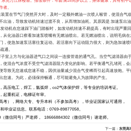
点：东莞万江牌楼基。报读条件：年龄满18周岁以上，身体健康，具有初中
作者。
速装置在节气门突然开大时，及时一定额外燃油一次喷人喉管，使混合气
不出油，导致发动机转速过渡不良，从而增加油耗。其原因是:加速泵出油
当发动机在怠速踩下油门踏板时，如发动机转速不易提高，有时出现严重
，从化油器口察看加速泵喷嘴有无燃油喷出。若无燃油喷出，说明毛病在
门，使急加速泵活塞往复运动。若活塞向下运动阻力很大，则为急加速喷
净疏通。
子室上方与化油器进气口之间设一连接管道的通气孔。当空气滤清器由
，使混合气浓度不受空气滤清器阻力变化的影响。若平衡通气孔堵死，会
便导致无怠速或怠速不稳，因供油量减少混合气变稀而引起高速放炮。平
出怠速。为此，必须保持畅通，尽可能避免人为故障的产生。
，高压电工，焊工，氩弧焊，co2气体保护焊，等专业的培训考证。
重机证，电梯证年审。
，网络大专、专升本科（不参加高考），毕业证国家认可通用，
毕业证信息。
联系电话
：
0769-89877058
。
0
（微信同号）严老师
，
18666884302
（微信同号）
谢老师。
下一篇：
东莞高