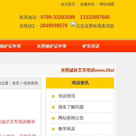
设为首页
|
收藏本站
|
网站地图
0769-33203599
13332697680
联系电话：
2849939579
在线QQ：
锅炉证年审
东莞锅炉证年审
铲车培训
东莞诚材叉车培训www.28af.com,
培训资讯
前位置：
首页
>
培训资讯
培训资讯
报名了解问题
网站新闻公告
东莞成才叉车培训教学
教学风采