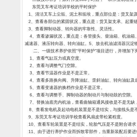
东莞叉车考证培训学校
的平时保护
1、清洁叉车上尘垢、泥土和垢埃，重点部位是：货叉架及
2、查看各部位的紧固状况，重点是：货叉架支承、起重链
3、查看脚制动器、转向器的牢靠性、灵活性。
4、查看渗漏状况，重点是：各管接头、柴油箱、机油箱
减速器、液压转向器、转向油缸。5、放去机油滤清器沉淀
二、一级技术养护依照"平时保护"项目进行，并增加下
1、查看气缸压力或真空度。
2、查看与调整气门空隙。
3、查看节温器作业是不是正常。
4、查看多路换向阀、升降油缸、歪斜油缸、转向油缸及
5、查看变速器的换档作业是不是正常。
6、查看与调整手、脚制动器的制动片与制动鼓的空隙。
7、替换油底壳内机油，查看曲轴箱通风接收是不是无缺
8、查看发电机及起动电机装置是不是结实，与接线头是
9、东莞叉车考证培训学校查看风扇皮带松紧程度。
10、查看车轮装置是不是结实，轮胎气压是不是附合请求
11、由于进行养护作业而拆散零部件，当重新装配后要进