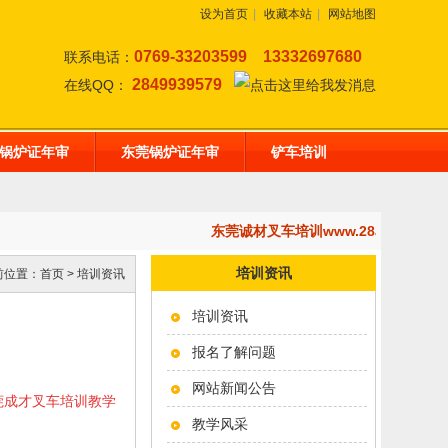
设为首页
|
收藏本站
|
网站地图
0769-33203599
13332697680
联系电话：
2849939579
在线QQ：
锅炉证年审
东莞锅炉证年审
铲车培训
东莞诚材叉车培训www.28af.com
培训资讯
前位置：
首页
>
培训资讯
培训资讯
报名了解问题
网站新闻公告
东莞成才叉车培训教学
教学风采