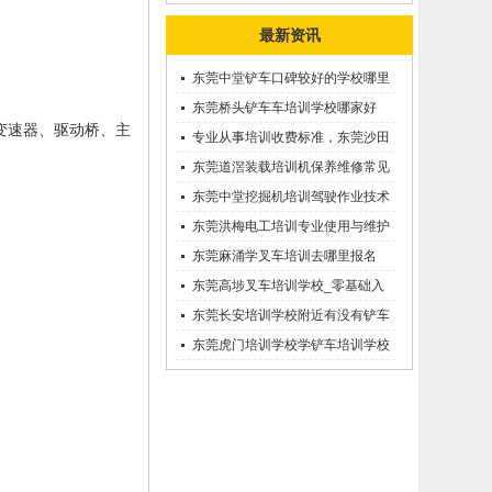
最新资讯
东莞中堂铲车口碑较好的学校哪里
有？
东莞桥头铲车车培训学校哪家好
变速器、驱动桥、主
呢？推荐一下
专业从事培训收费标准，东莞沙田
优质的学叉车考证价钱
东莞道滘装载培训机保养维修常见
问题等知识大全
东莞中堂挖掘机培训驾驶作业技术
东莞洪梅电工培训专业使用与维护
接触调压噐？
东莞麻涌学叉车培训去哪里报名
东莞高埗叉车培训学校_零基础入
学_随到随学
东莞长安培训学校附近有没有铲车
培训的-
东莞虎门培训学校学铲车培训学校
在哪里_