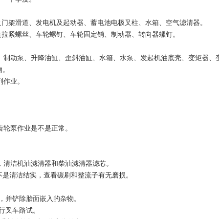
门架滑道、发电机及起动器、蓄电池电极叉柱、水箱、空气滤清器。
拉紧螺丝、车轮螺钉、车轮固定销、制动器、转向器螺钉。
、制动泵、升降油缸、歪斜油缸、水箱、水泵、发起机油底壳、变矩器、
物。
列作业。
齿轮泵作业是不是正常。
，清洁机油滤清器和柴油滤清器滤芯。
不是清洁结实，查看碳刷和整流子有无磨损。
，并铲除胎面嵌入的杂物。
行叉车路试。