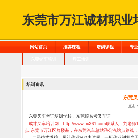
东莞市万江诚材职业
网站首页
推荐课程
培训课程
专
东莞铲车培训
焊工培训
培训资讯
东莞叉
点击：
东莞叉车考证培训学校，东莞报名考叉车证
成才叉车培训网：
http://www.px361.com
联系人：刘老师1
点:东莞市万江区牌楼基，在东莞汽车总站乘公汽站点路线：东
二级技术养护，累计作业500小时后，一班作业制相当