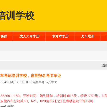
培训学校
业课程
成人大专学历
专升本学历
叉车培训
当
车考证培训学校，东莞报名考叉车证
1049 日期：2016-08-10
选择字号：
小
中
大
3826911180。开班时间：随到随学，培训时间15天，学费1750元，
莞汽车总站乘K3、621、828路车到万江区牌楼基站下车即到,
于一个季度。