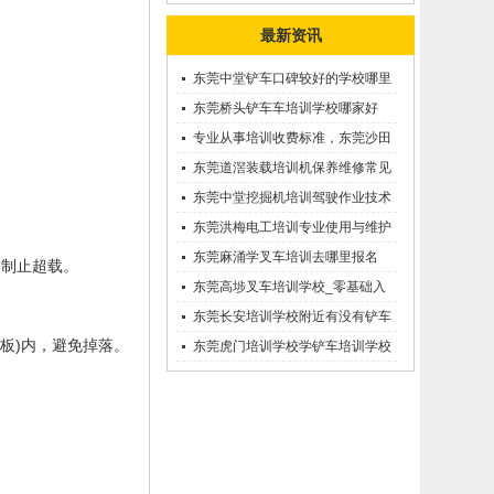
最新资讯
东莞中堂铲车口碑较好的学校哪里
有？
东莞桥头铲车车培训学校哪家好
呢？推荐一下
专业从事培训收费标准，东莞沙田
优质的学叉车考证价钱
东莞道滘装载培训机保养维修常见
问题等知识大全
东莞中堂挖掘机培训驾驶作业技术
东莞洪梅电工培训专业使用与维护
接触调压噐？
东莞麻涌学叉车培训去哪里报名
，制止超载。
东莞高埗叉车培训学校_零基础入
学_随到随学
东莞长安培训学校附近有没有铲车
板)内，避免掉落。
培训的-
东莞虎门培训学校学铲车培训学校
在哪里_