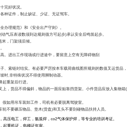
方十完好状况。
各种证件，制止缺证、少证、无证驾车。
全办理规范》和《安全出产守则》。
制动气压表读数须到达规则值方可起步)承认安全后鸣笛起步。
0毫米，门架须后倾。
人。
高。进出工作现场或行进途中，要留意上空有无障碍物刮
子、索链封结实。有必要严厉按本车载荷曲线图所规则的数值叉运货品
坡时,非特殊状况不得使用脚制动器。
降起重架后行进。
叉上，货品不得偏斜，物品的一面应贴靠挡货架。小件货品应放入集物箱(
。假如用吊车装卸工件，司机有必要脱离驾驶室。
车轮不要碾压物品、垫木(货盘)和叉头不要刮碰物品扶持人员。
，高压电工，焊工，氩弧焊，co2气体保护焊，等专业的培训考证。
重机证，电梯证年审。