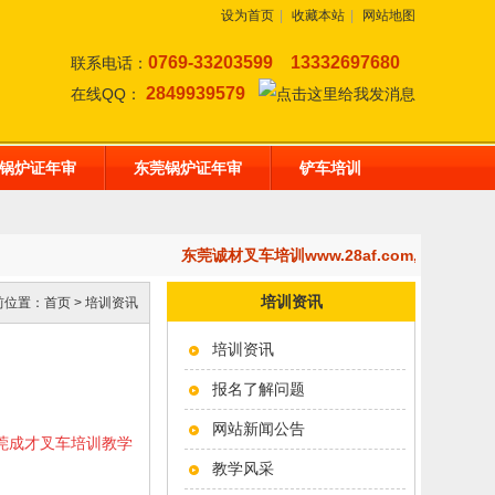
设为首页
|
收藏本站
|
网站地图
0769-33203599
13332697680
联系电话：
2849939579
在线QQ：
锅炉证年审
东莞锅炉证年审
铲车培训
东莞诚材叉车培训www.28af.com,开设：
培训资讯
前位置：
首页
>
培训资讯
培训资讯
报名了解问题
网站新闻公告
东莞成才叉车培训教学
教学风采