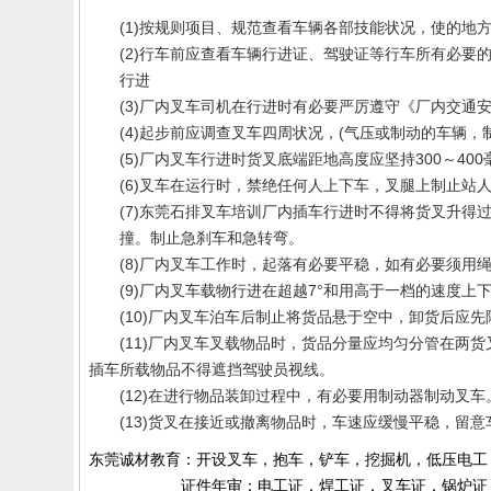
(1)按规则项目、规范查看车辆各部技能状况，使的地
(2)行车前应查看车辆行进证、驾驶证等行车所有必要的
行进
(3)厂内叉车司机在行进时有必要严厉遵守《厂内交通安
(4)起步前应调查叉车四周状况，(气压或制动的车辆，
(5)厂内叉车行进时货叉底端距地高度应坚持300～40
(6)叉车在运行时，禁绝任何人上下车，叉腿上制止站
(7)东莞石排叉车培训厂内插车行进时不得将货叉升得过
撞。制止急刹车和急转弯。
(8)厂内叉车工作时，起落有必要平稳，如有必要须用绳
(9)厂内叉车载物行进在超越7°和用高于一档的速度上下
(10)厂内叉车泊车后制止将货品悬于空中，卸货后应先
(11)厂内叉车叉载物品时，货品分量应均匀分管在两货
插车所载物品不得遮挡驾驶员视线。
(12)在进行物品装卸过程中，有必要用制动器制动叉车
(13)货叉在接近或撤离物品时，车速应缓慢平稳，留意
东莞诚材教育：开设叉车，抱车，铲车，挖掘机，低压电工
证件年审：电工证，焊工证，叉车证，锅炉证，起