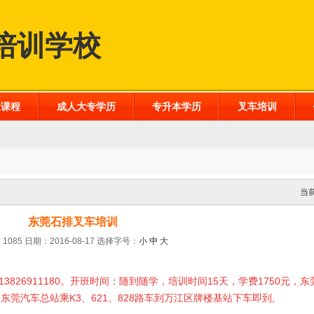
培训学校
业课程
成人大专学历
专升本学历
叉车培训
当
东莞石排叉车培训
1085 日期：2016-08-17
选择字号：
小
中
大
3826911180。开班时间：随到随学，培训时间15天，学费1750元，
莞汽车总站乘K3、621、828路车到万江区牌楼基站下车即到,