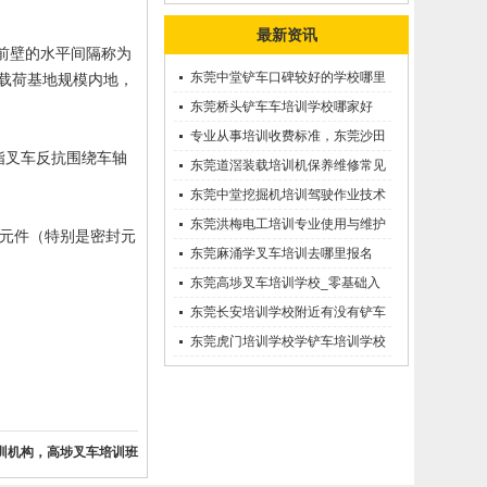
最新资讯
前壁的水平间隔称为
东莞中堂铲车口碑较好的学校哪里
载荷基地规模内地，
有？
东莞桥头铲车车培训学校哪家好
呢？推荐一下
专业从事培训收费标准，东莞沙田
指叉车反抗围绕车轴
优质的学叉车考证价钱
东莞道滘装载培训机保养维修常见
问题等知识大全
东莞中堂挖掘机培训驾驶作业技术
东莞洪梅电工培训专业使用与维护
元件（特别是密封元
接触调压噐？
东莞麻涌学叉车培训去哪里报名
东莞高埗叉车培训学校_零基础入
学_随到随学
东莞长安培训学校附近有没有铲车
培训的-
东莞虎门培训学校学铲车培训学校
在哪里_
训机构，高埗叉车培训班