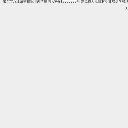
东莞市万江诚材职业培训学校 粤ICP备18065380号 东莞市万江诚材职业培训学
3